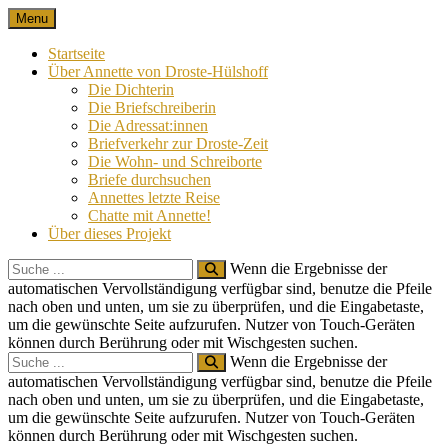
Skip
Menu
Nach 100 Jahren
Annette von Droste-Hülshoff in Briefen
to
content
Startseite
Über Annette von Droste-Hülshoff
Die Dichterin
Die Briefschreiberin
Die Adressat:innen
Briefverkehr zur Droste-Zeit
Die Wohn- und Schreiborte
Briefe durchsuchen
Annettes letzte Reise
Chatte mit Annette!
Über dieses Projekt
Search
Wenn die Ergebnisse der
for:
automatischen Vervollständigung verfügbar sind, benutze die Pfeile
nach oben und unten, um sie zu überprüfen, und die Eingabetaste,
um die gewünschte Seite aufzurufen. Nutzer von Touch-Geräten
können durch Berührung oder mit Wischgesten suchen.
Search
Wenn die Ergebnisse der
for:
automatischen Vervollständigung verfügbar sind, benutze die Pfeile
nach oben und unten, um sie zu überprüfen, und die Eingabetaste,
um die gewünschte Seite aufzurufen. Nutzer von Touch-Geräten
können durch Berührung oder mit Wischgesten suchen.