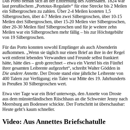
Das Porto bemaß sich an der Entfernung des Adressaten. 1824 war
laut preußischem „Portotax-Regulativ“ für eine Strecke bis 2 Meilen
ein Silbergroschen zu zahlen. Über 2-4 Meilen kosteten 1,5
Silbergroschen, über 4-7 Meilen zwei Silbergroschen, über 10-15
Meilen drei Silbergroschen, über 15-20 Meilen vier Silbergroschen,
über 20-30 Meilen fünf Silbergroschen und für je weitere zehn
Meilen war ein Silbergroschen mehr fällig – bis zur Höchstgebühr
von 19 Silbergroschen.
Für das Porto konnten sowohl Empfänger als auch Absenderin
aufkommen. „Wenn sie täglich nur einen Brief an ihre in der Regel
weit entfernt lebenden Verwandten und Freunde selbst frankiert
hätte, hätte dies – grob gerechnet – etwa ein Viertel bis ein Fünftel
ihrer gesamten Leibrente aufgezehrt“, schreibt Walter Gödden in
Die andere Annette
. Der Droste stand eine jährliche Leibrente von
400 Talern zur Verfügung; ein Taler war Mitte des 19. Jahrhunderts
in Preußen 30 Silbergroschen wert.
Etwa vier Tage war ein Brief unterwegs, den Annette von Droste
aus dem münsterländischen Rüschhaus an die Schwester Jenny nach
Meersburg am Bodensee schickte. Der Fortschritt ist überschaubar:
Heute geht’s kaum schneller.
Video: Aus Annettes Briefschatulle