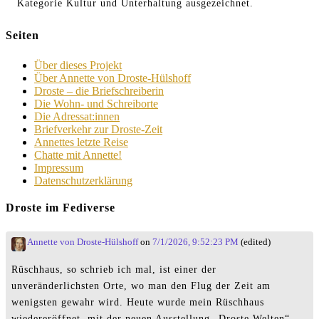
Kategorie Kultur und Unterhaltung ausgezeichnet.
Seiten
Über dieses Projekt
Über Annette von Droste-Hülshoff
Droste – die Briefschreiberin
Die Wohn- und Schreiborte
Die Adressat:innen
Briefverkehr zur Droste-Zeit
Annettes letzte Reise
Chatte mit Annette!
Impressum
Datenschutzerklärung
Droste im Fediverse
Annette von Droste-Hülshoff
on
7/1/2026, 9:52:23 PM
(edited)
Rüschhaus, so schrieb ich mal, ist einer der
unveränderlichsten Orte, wo man den Flug der Zeit am
wenigsten gewahr wird. Heute wurde mein Rüschhaus
wiedereröffnet, mit der neuen Ausstellung „Droste Welten“.