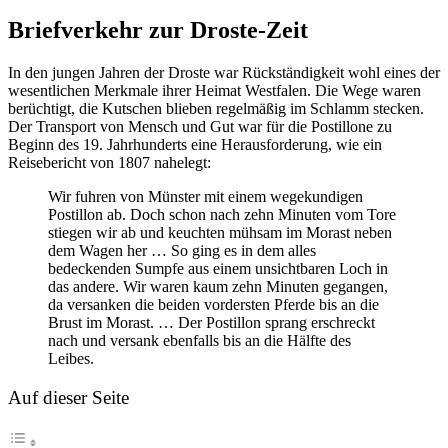
Site
Briefverkehr zur Droste-Zeit
Overlay
In den jungen Jahren der Droste war Rückständigkeit wohl eines der
wesentlichen Merkmale ihrer Heimat Westfalen. Die Wege waren
berüchtigt, die Kutschen blieben regelmäßig im Schlamm stecken.
Der Transport von Mensch und Gut war für die Postillone zu
Beginn des 19. Jahrhunderts eine Herausforderung, wie ein
Reisebericht von 1807 nahelegt:
Wir fuhren von Münster mit einem wegekundigen
Postillon ab. Doch schon nach zehn Minuten vom Tore
stiegen wir ab und keuchten mühsam im Morast neben
dem Wagen her … So ging es in dem alles
bedeckenden Sumpfe aus einem unsichtbaren Loch in
das andere. Wir waren kaum zehn Minuten gegangen,
da versanken die beiden vordersten Pferde bis an die
Brust im Morast. … Der Postillon sprang erschreckt
nach und versank ebenfalls bis an die Hälfte des
Leibes.
Auf dieser Seite