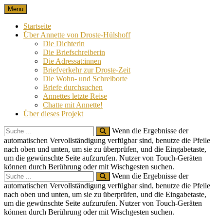
Skip
Menu
Nach 100 Jahren
Annette von Droste-Hülshoff in Briefen
to
content
Startseite
Über Annette von Droste-Hülshoff
Die Dichterin
Die Briefschreiberin
Die Adressat:innen
Briefverkehr zur Droste-Zeit
Die Wohn- und Schreiborte
Briefe durchsuchen
Annettes letzte Reise
Chatte mit Annette!
Über dieses Projekt
Search
Wenn die Ergebnisse der
for:
automatischen Vervollständigung verfügbar sind, benutze die Pfeile
nach oben und unten, um sie zu überprüfen, und die Eingabetaste,
um die gewünschte Seite aufzurufen. Nutzer von Touch-Geräten
können durch Berührung oder mit Wischgesten suchen.
Search
Wenn die Ergebnisse der
for:
automatischen Vervollständigung verfügbar sind, benutze die Pfeile
nach oben und unten, um sie zu überprüfen, und die Eingabetaste,
um die gewünschte Seite aufzurufen. Nutzer von Touch-Geräten
können durch Berührung oder mit Wischgesten suchen.