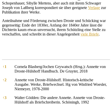
Schopenhauer, Sibylle Mertens, aber auch mit ihrem Schwager
Joseph von Laßberg korrespondiert sie über geeignete
Verlage
zur
Publikation ihrer Werke.
Anteilnahme und Förderung zwischen Droste und Schücking war
gegenseitig: Ende der 1830er, Anfang der 1840er Jahre lässt die
Dichterin kaum etwas unversucht, ihrem Schützling eine Stelle zu
verschaffen, und schreibt in dieser Angelegenheit
viele Briefe
.
References
↑
1
Cornela Blasberg/Jochen Grywatsch (Hrsg.): Annette von
Droste-Hülshoff Handbuch. De Gruyter, 2018
↑
2
Annette von Droste-Hülshoff. Historisch-kritische
Ausgabe. Werke, Briefwechsel. Hg von Winfried Woesler,
Niemeyer, 1978-2000
↑
3
Walter Gödden: Die andere Annette. Annette von Droste-
Hülshoff als Briefschreiberin. Schöningh, 1992