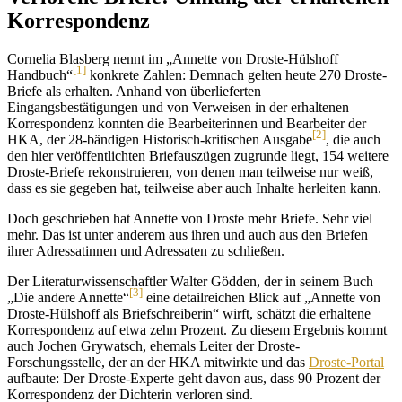
Korrespondenz
Cornelia Blasberg nennt im „Annette von Droste-Hülshoff
[1]
Handbuch“
konkrete Zahlen: Demnach gelten heute 270 Droste-
Briefe als erhalten. Anhand von überlieferten
Eingangsbestätigungen und von Verweisen in der erhaltenen
Korrespondenz konnten die Bearbeiterinnen und Bearbeiter der
[2]
HKA, der 28-bändigen Historisch-kritischen Ausgabe
, die auch
den hier veröffentlichten Briefauszügen zugrunde liegt, 154 weitere
Droste-Briefe rekonstruieren, von denen man teilweise nur weiß,
dass es sie gegeben hat, teilweise aber auch Inhalte herleiten kann.
Doch geschrieben hat Annette von Droste mehr Briefe. Sehr viel
mehr. Das ist unter anderem aus ihren und auch aus den Briefen
ihrer Adressatinnen und Adressaten zu schließen.
Der Literaturwissenschaftler Walter Gödden, der in seinem Buch
[3]
„Die andere Annette“
eine detailreichen Blick auf „Annette von
Droste-Hülshoff als Briefschreiberin“ wirft, schätzt die erhaltene
Korrespondenz auf etwa zehn Prozent. Zu diesem Ergebnis kommt
auch Jochen Grywatsch, ehemals Leiter der Droste-
Forschungsstelle, der an der HKA mitwirkte und das
Droste-Portal
aufbaute: Der Droste-Experte geht davon aus, dass 90 Prozent der
Korrespondenz der Dichterin verloren sind.