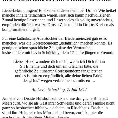
Liebesbekundungen? Eitelkeiten? Lästereien über Dritte? Wie heikel
manche Inhalte tatsächlich waren, lässt sich kaum nachvollziehen.
Zumal heutige Leserinnen und Leser vieles als völlig unverdächtig
empfinden dürften, was zu Droste-Zeiten und in Droste-Kreisen als
kompromittierend galt.
Für eine katholische Adelstochter der Biedermeierzeit gab es so
manches, was die Korrespondenz „gefährlich“ machen konnte. Es
genügten schon sprachliche Zeugnisse der Vertrautheit,
insbesondere mit Levin Schücking, dem 17 Jahre jüngeren Freund:
Liebes Herz, wundere dich nicht, wenn ich Dich fortan
S I E nenne und dich um ein Gleiches bitte, die
gefährliche Zeit unserer Correspondenz fängt jetzt an,
und es ist mir zu empfindlich, alle deine lieben Briefe
des „Dus“ wegen verbrennen zu müssen …
An Levin Schücking, 7. Juli 1842
Annette von Droste-Hülshoff schickte diese dringliche Bitte aus
Meersburg, wo sie als Gast ihrer Schwester und deren Familie nicht
ganz so beobachtet fühlte wie daheim im Rüschhaus. Doch nun
stand ihre Heimreise ins Münsterland bevor, zurück unter die
wachsamen Augen ihrer Mutter Therese.