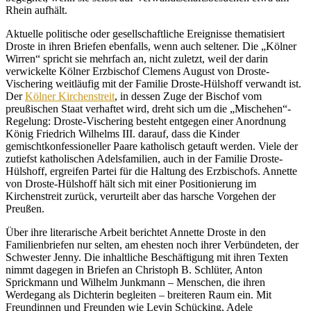
Rhein aufhält.
Aktuelle politische oder gesellschaftliche Ereignisse thematisiert
Droste in ihren Briefen ebenfalls, wenn auch seltener. Die „Kölner
Wirren“ spricht sie mehrfach an, nicht zuletzt, weil der darin
verwickelte Kölner Erzbischof Clemens August von Droste-
Vischering weitläufig mit der Familie Droste-Hülshoff verwandt ist.
Der
Kölner Kirchenstreit
, in dessen Zuge der Bischof vom
preußischen Staat verhaftet wird, dreht sich um die „Mischehen“-
Regelung: Droste-Vischering besteht entgegen einer Anordnung
König Friedrich Wilhelms III. darauf, dass die Kinder
gemischtkonfessioneller Paare katholisch getauft werden. Viele der
zutiefst katholischen Adelsfamilien, auch in der Familie Droste-
Hülshoff, ergreifen Partei für die Haltung des Erzbischofs. Annette
von Droste-Hülshoff hält sich mit einer Positionierung im
Kirchenstreit zurück, verurteilt aber das harsche Vorgehen der
Preußen.
Über ihre literarische Arbeit berichtet Annette Droste in den
Familienbriefen nur selten, am ehesten noch ihrer Verbündeten, der
Schwester Jenny. Die inhaltliche Beschäftigung mit ihren Texten
nimmt dagegen in Briefen an Christoph B. Schlüter, Anton
Sprickmann und Wilhelm Junkmann – Menschen, die ihren
Werdegang als Dichterin begleiten – breiteren Raum ein. Mit
Freundinnen und Freunden wie Levin Schücking, Adele