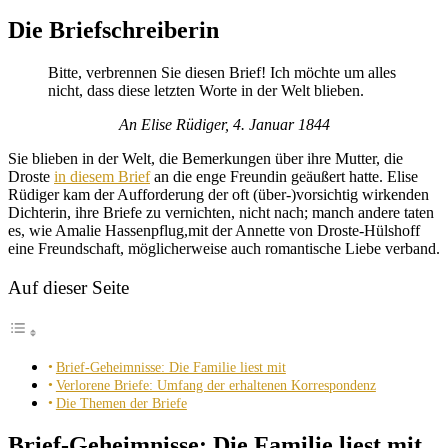
Site
Die Briefschreiberin
Overlay
Bitte, verbrennen Sie diesen Brief! Ich möchte um alles
nicht, dass diese letzten Worte in der Welt blieben.
An Elise Rüdiger, 4. Januar 1844
Sie blieben in der Welt, die Bemerkungen über ihre Mutter, die
Droste
in diesem Brief
an die enge Freundin geäußert hatte. Elise
Rüdiger kam der Aufforderung der oft (über-)vorsichtig wirkenden
Dichterin, ihre Briefe zu vernichten, nicht nach; manch andere taten
es, wie Amalie Hassenpflug,mit der Annette von Droste-Hülshoff
eine Freundschaft, möglicherweise auch romantische Liebe verband.
Auf dieser Seite
Brief-Geheimnisse: Die Familie liest mit
Verlorene Briefe: Umfang der erhaltenen Korrespondenz
Die Themen der Briefe
Brief-Geheimnisse: Die Familie liest mit