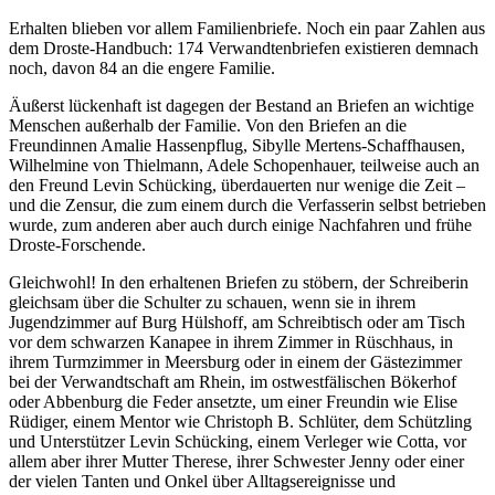
Erhalten blieben vor allem Familienbriefe. Noch ein paar Zahlen aus
dem Droste-Handbuch: 174 Verwandtenbriefen existieren demnach
noch, davon 84 an die engere Familie.
Äußerst lückenhaft ist dagegen der Bestand an Briefen an wichtige
Menschen außerhalb der Familie. Von den Briefen an die
Freundinnen Amalie Hassenpflug, Sibylle Mertens-Schaffhausen,
Wilhelmine von Thielmann, Adele Schopenhauer, teilweise auch an
den Freund Levin Schücking, überdauerten nur wenige die Zeit –
und die Zensur, die zum einem durch die Verfasserin selbst betrieben
wurde, zum anderen aber auch durch einige Nachfahren und frühe
Droste-Forschende.
Gleichwohl! In den erhaltenen Briefen zu stöbern, der Schreiberin
gleichsam über die Schulter zu schauen, wenn sie in ihrem
Jugendzimmer auf Burg Hülshoff, am Schreibtisch oder am Tisch
vor dem schwarzen Kanapee in ihrem Zimmer in Rüschhaus, in
ihrem Turmzimmer in Meersburg oder in einem der Gästezimmer
bei der Verwandtschaft am Rhein, im ostwestfälischen Bökerhof
oder Abbenburg die Feder ansetzte, um einer Freundin wie Elise
Rüdiger, einem Mentor wie Christoph B. Schlüter, dem Schützling
und Unterstützer Levin Schücking, einem Verleger wie Cotta, vor
allem aber ihrer Mutter Therese, ihrer Schwester Jenny oder einer
der vielen Tanten und Onkel über Alltagsereignisse und