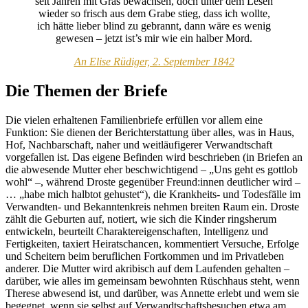
seit Jahren mit Gras bewachsen, doch unter dem Lesen
wieder so frisch aus dem Grabe stieg, dass ich wollte,
ich hätte lieber blind zu gebrannt, dann wäre es wenig
gewesen – jetzt ist’s mir wie ein halber Mord.
An Elise Rüdiger, 2. September 1842
Die Themen der Briefe
Die vielen erhaltenen Familienbriefe erfüllen vor allem eine
Funktion: Sie dienen der Berichterstattung über alles, was in Haus,
Hof, Nachbarschaft, naher und weitläufigerer Verwandtschaft
vorgefallen ist. Das eigene Befinden wird beschrieben (in Briefen an
die abwesende Mutter eher beschwichtigend – „Uns geht es gottlob
wohl“ –, während Droste gegenüber Freund:innen deutlicher wird –
… „habe mich halbtot gehustet“), die Krankheits- und Todesfälle im
Verwandten- und Bekanntenkreis nehmen breiten Raum ein. Droste
zählt die Geburten auf, notiert, wie sich die Kinder ringsherum
entwickeln, beurteilt Charaktereigenschaften, Intelligenz und
Fertigkeiten, taxiert Heiratschancen, kommentiert Versuche, Erfolge
und Scheitern beim beruflichen Fortkommen und im Privatleben
anderer. Die Mutter wird akribisch auf dem Laufenden gehalten –
darüber, wie alles im gemeinsam bewohnten Rüschhaus steht, wenn
Therese abwesend ist, und darüber, was Annette erlebt und wem sie
begegnet, wenn sie selbst auf Verwandtschaftsbesuchen etwa am