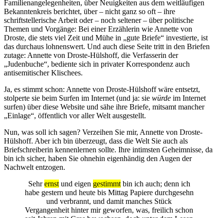
Familienangelegenheiten, über Neuigkeiten aus dem weitläufigen
Bekanntenkreis berichtet, über – nicht ganz so oft – ihre
schriftstellerische Arbeit oder – noch seltener – über politische
Themen und Vorgänge: Bei einer Erzählerin wie Annette von
Droste, die stets viel Zeit und Mühe in „gute Briefe“ investierte, ist
das durchaus lohnenswert. Und auch diese Seite tritt in den Briefen
zutage: Annette von Droste-Hülshoff, die Verfasserin der
„Judenbuche“, bediente sich in privater Korrespondenz auch
antisemitischer Klischees.
Ja, es stimmt schon: Annette von Droste-Hülshoff wäre entsetzt,
stolperte sie beim Surfen im Internet (und ja: sie
würde
im Internet
surfen) über diese Website und sähe ihre Briefe, mitsamt mancher
„Einlage“, öffentlich vor aller Welt ausgestellt.
Nun, was soll ich sagen? Verzeihen Sie mir, Annette von Droste-
Hülshoff. Aber ich bin überzeugt, dass die Welt Sie auch als
Briefschreiberin kennenlernen sollte. Ihre intimsten Geheimnisse, da
bin ich sicher, haben Sie ohnehin eigenhändig den Augen der
Nachwelt entzogen.
Sehr
ernst
und eigen
gestimmt
bin ich auch; denn ich
habe gestern und heute bis Mittag Papiere durchgesehn
und verbrannt, und damit manches Stück
Vergangenheit hinter mir geworfen, was, freilich schon