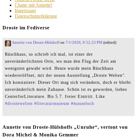
Chatte mit Annette!
Impressum
Datenschutzerklärung
Droste im Fediverse
Annette von Droste-Hülshoff
on
7/1/2026, 9:52:23 PM
(edited)
Rüschhaus, so schrieb ich mal, ist einer der
unveränderlichsten Orte, wo man den Flug der Zeit am
wenigsten gewahr wird. Heute wurde mein Rüschhaus
wiedereröffnet, mit der neuen Ausstellung „Droste Welten“.
Ich konstatiere: Dieser Ort mag sich verändern, doch er bleibt
unveränderlich mein Zuhause. Schön ist es geworden, liebes
CenterforLiterature. Bis 5.7. freier Eintritt. Like.
#
drostewelten
#
literaturmuseum
#
mauseloch
Annette von Droste-Hülshoffs „Unruhe“, vertont von
Dora Michel & Monika Gemmer