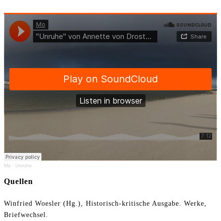
Mo
·
Unruhe
Quellen
Winfried Woesler (Hg.), Historisch-kritische Ausgabe. Werke,
Briefwechsel.