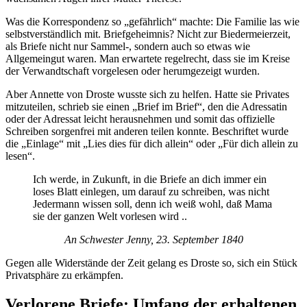
Was die Korrespondenz so „gefährlich“ machte: Die Familie las wie
selbstverständlich mit. Briefgeheimnis? Nicht zur Biedermeierzeit,
als Briefe nicht nur Sammel-, sondern auch so etwas wie
Allgemeingut waren. Man erwartete regelrecht, dass sie im Kreise
der Verwandtschaft vorgelesen oder herumgezeigt wurden.
Aber Annette von Droste wusste sich zu helfen. Hatte sie Privates
mitzuteilen, schrieb sie einen „Brief im Brief“, den die Adressatin
oder der Adressat leicht herausnehmen und somit das offizielle
Schreiben sorgenfrei mit anderen teilen konnte. Beschriftet wurde
die „Einlage“ mit „Lies dies für dich allein“ oder „Für dich allein zu
lesen“.
Ich werde, in Zukunft, in die Briefe an dich immer ein
loses Blatt einlegen, um darauf zu schreiben, was nicht
Jedermann wissen soll, denn ich weiß wohl, daß Mama
sie der ganzen Welt vorlesen wird ..
An Schwester Jenny, 23. September 1840
Gegen alle Widerstände der Zeit gelang es Droste so, sich ein Stück
Privatsphäre zu erkämpfen.
Verlorene Briefe: Umfang der erhaltenen