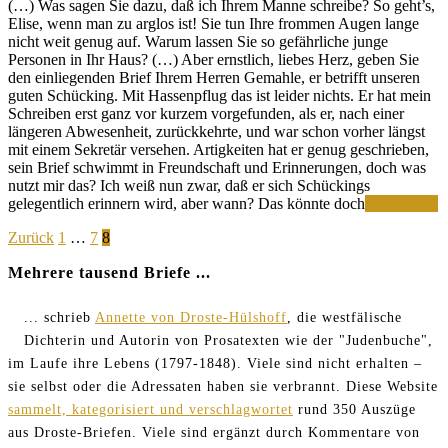
(…) Was sagen Sie dazu, daß ich Ihrem Manne schreibe? So geht’s,
Elise, wenn man zu arglos ist! Sie tun Ihre frommen Augen lange
nicht weit genug auf. Warum lassen Sie so gefährliche junge
Personen in Ihr Haus? (…) Aber ernstlich, liebes Herz, geben Sie
den einliegenden Brief Ihrem Herren Gemahle, er betrifft unseren
guten Schücking. Mit Hassenpflug das ist leider nichts. Er hat mein
Schreiben erst ganz vor kurzem vorgefunden, als er, nach einer
längeren Abwesenheit, zurückkehrte, und war schon vorher längst
mit einem Sekretär versehen. Artigkeiten hat er genug geschrieben,
sein Brief schwimmt in Freundschaft und Erinnerungen, doch was
nutzt mir das? Ich weiß nun zwar, daß er sich Schückings
I
gelegentlich erinnern wird, aber wann? Das könnte doch
Weiterlesen
s
Seitennummerierung
Page
Page
Page
Zurück
1
…
7
8
S
a
der
Mehrere tausend Briefe ...
f
Beiträge
d
S
... schrieb
Annette von Droste-Hülshoff
, die westfälische
L
Dichterin und Autorin von Prosatexten wie der "Judenbuche",
im Laufe ihre Lebens (1797-1848). Viele sind nicht erhalten –
sie selbst oder die Adressaten haben sie verbrannt. Diese Website
sammelt, kategorisiert und verschlagwortet
rund 350 Auszüge
aus Droste-Briefen. Viele sind ergänzt durch Kommentare von