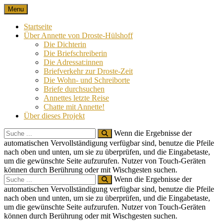
Skip
Menu
Nach 100 Jahren
Annette von Droste-Hülshoff in Briefen
to
content
Startseite
Über Annette von Droste-Hülshoff
Die Dichterin
Die Briefschreiberin
Die Adressat:innen
Briefverkehr zur Droste-Zeit
Die Wohn- und Schreiborte
Briefe durchsuchen
Annettes letzte Reise
Chatte mit Annette!
Über dieses Projekt
Search
Wenn die Ergebnisse der
for:
automatischen Vervollständigung verfügbar sind, benutze die Pfeile
nach oben und unten, um sie zu überprüfen, und die Eingabetaste,
um die gewünschte Seite aufzurufen. Nutzer von Touch-Geräten
können durch Berührung oder mit Wischgesten suchen.
Search
Wenn die Ergebnisse der
for:
automatischen Vervollständigung verfügbar sind, benutze die Pfeile
nach oben und unten, um sie zu überprüfen, und die Eingabetaste,
um die gewünschte Seite aufzurufen. Nutzer von Touch-Geräten
können durch Berührung oder mit Wischgesten suchen.