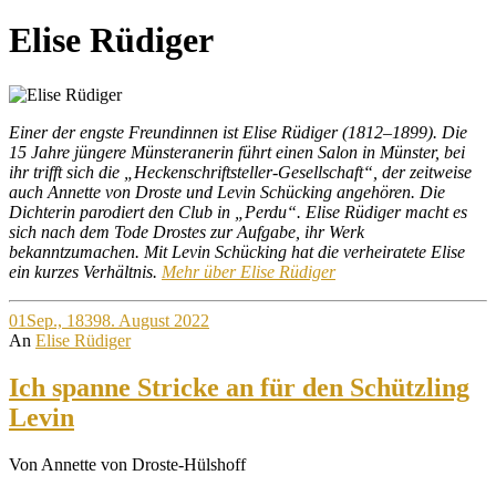
Site
Elise Rüdiger
Overlay
Einer der engste Freundinnen ist Elise Rüdiger (1812–1899). Die
15 Jahre jüngere Münsteranerin führt einen Salon in Münster, bei
ihr trifft sich die „Heckenschriftsteller-Gesellschaft“, der zeitweise
auch Annette von Droste und Levin Schücking angehören. Die
Dichterin parodiert den Club in „Perdu“. Elise Rüdiger macht es
sich nach dem Tode Drostes zur Aufgabe, ihr Werk
bekanntzumachen. Mit Levin Schücking hat die verheiratete Elise
ein kurzes Verhältnis.
Mehr über Elise Rüdiger
01
Sep., 1839
8. August 2022
An
Elise Rüdiger
Ich spanne Stricke an für den Schützling
Levin
Von Annette von Droste-Hülshoff