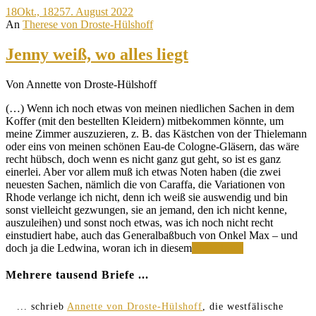
18
Okt., 1825
7. August 2022
Höllenmaschine
An
Therese von Droste-Hülshoff
nach
Coblenz
Jenny weiß, wo alles liegt
Von Annette von Droste-Hülshoff
(…) Wenn ich noch etwas von meinen niedlichen Sachen in dem
Koffer (mit den bestellten Kleidern) mitbekommen könnte, um
meine Zimmer auszuzieren, z. B. das Kästchen von der Thielemann
oder eins von meinen schönen Eau-de Cologne-Gläsern, das wäre
recht hübsch, doch wenn es nicht ganz gut geht, so ist es ganz
einerlei. Aber vor allem muß ich etwas Noten haben (die zwei
neuesten Sachen, nämlich die von Caraffa, die Variationen von
Rhode verlange ich nicht, denn ich weiß sie auswendig und bin
sonst vielleicht gezwungen, sie an jemand, den ich nicht kenne,
auszuleihen) und sonst noch etwas, was ich noch nicht recht
einstudiert habe, auch das Generalbaßbuch von Onkel Max – und
Jenny
doch ja die Ledwina, woran ich in diesem
Weiterlesen
weiß,
wo
Mehrere tausend Briefe ...
alles
liegt
... schrieb
Annette von Droste-Hülshoff
, die westfälische