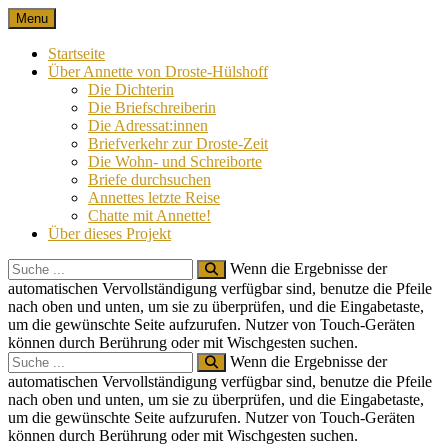
Skip
Menu
Nach 100 Jahren
Annette von Droste-Hülshoff in Briefen
to
content
Startseite
Über Annette von Droste-Hülshoff
Die Dichterin
Die Briefschreiberin
Die Adressat:innen
Briefverkehr zur Droste-Zeit
Die Wohn- und Schreiborte
Briefe durchsuchen
Annettes letzte Reise
Chatte mit Annette!
Über dieses Projekt
Search
Wenn die Ergebnisse der
for:
automatischen Vervollständigung verfügbar sind, benutze die Pfeile
nach oben und unten, um sie zu überprüfen, und die Eingabetaste,
um die gewünschte Seite aufzurufen. Nutzer von Touch-Geräten
können durch Berührung oder mit Wischgesten suchen.
Search
Wenn die Ergebnisse der
for:
automatischen Vervollständigung verfügbar sind, benutze die Pfeile
nach oben und unten, um sie zu überprüfen, und die Eingabetaste,
um die gewünschte Seite aufzurufen. Nutzer von Touch-Geräten
können durch Berührung oder mit Wischgesten suchen.