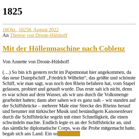
Site
1825
Overlay
18
Okt., 1825
8. August 2022
An
Therese von Droste-Hülshoff
Mit der Höllenmaschine nach Coblenz
Von Annette von Droste-Hülshoff
(…) So bin ich gestern recht im Papstmonat hier angekommen, da
das neue Dampfschiff „Friedrich Wilhelm“, das größte und schönste
Schiff, wie man sagt, was noch den Rhein befahren hat, vom Stapel
gelassen, probiert und getauft wurde. Das erste sah ich nicht, denn
es war schon auf dem Wasser, als wir uns durch die Volksmenge
gearbeitet hatten; dann aber sahen wir es ganz nah – wir standen auf
der Schiffsbrücke – mehrere Male eine Strecke des Rheins herauf
und herunter mit türkischer Musik und beständigem Kanonenfeuer
durch die Schiffsbrücke segeln mit einer Schnelligkeit, die einen
schwindeln machte. Endlich legte es an der Schiffsbrücke an, und
das sämtliche diplomatische Corps, was die Probe mitgemacht hatte,
Mit
begab sich ans Land. Ein so
Weiterlesen
der