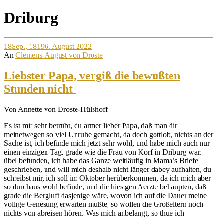
Site
Driburg
Overlay
18
Sep., 1819
6. August 2022
An
Clemens-August von Droste
Liebster Papa, vergiß die bewußten
Stunden nicht
Von Annette von Droste-Hülshoff
Es ist mir sehr betrübt, du armer lieber Papa, daß man dir
meinetwegen so viel Unruhe gemacht, da doch gottlob, nichts an der
Sache ist, ich befinde mich jetzt sehr wohl, und habe mich auch nur
einen einzigen Tag, grade wie die Frau von Korf in Driburg war,
übel befunden, ich habe das Ganze weitläufig in Mama’s Briefe
geschrieben, und will mich deshalb nicht länger dabey aufhalten, du
schreibst mir, ich soll im Oktober herüberkommen, da ich mich aber
so durchaus wohl befinde, und die hiesigen Aerzte behaupten, daß
grade die Bergluft dasjenige wäre, wovon ich auf die Dauer meine
völlige Genesung erwarten müßte, so wollen die Großeltern noch
nichts von abreisen hören. Was mich anbelangt, so thue ich