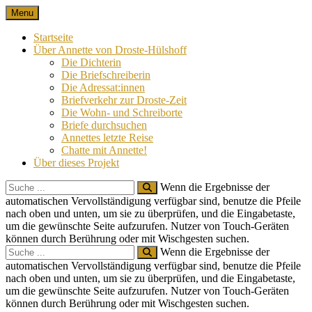
Skip
Menu
Nach 100 Jahren
Annette von Droste-Hülshoff in Briefen
to
content
Startseite
Über Annette von Droste-Hülshoff
Die Dichterin
Die Briefschreiberin
Die Adressat:innen
Briefverkehr zur Droste-Zeit
Die Wohn- und Schreiborte
Briefe durchsuchen
Annettes letzte Reise
Chatte mit Annette!
Über dieses Projekt
Search
Wenn die Ergebnisse der
for:
automatischen Vervollständigung verfügbar sind, benutze die Pfeile
nach oben und unten, um sie zu überprüfen, und die Eingabetaste,
um die gewünschte Seite aufzurufen. Nutzer von Touch-Geräten
können durch Berührung oder mit Wischgesten suchen.
Search
Wenn die Ergebnisse der
for:
automatischen Vervollständigung verfügbar sind, benutze die Pfeile
nach oben und unten, um sie zu überprüfen, und die Eingabetaste,
um die gewünschte Seite aufzurufen. Nutzer von Touch-Geräten
können durch Berührung oder mit Wischgesten suchen.