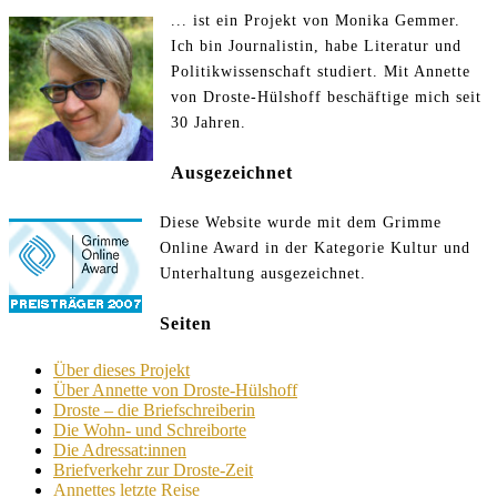
... ist ein Projekt von Monika Gemmer.
Ich bin Journalistin, habe Literatur und
Politikwissenschaft studiert. Mit Annette
von Droste-Hülshoff beschäftige mich seit
30 Jahren.
Ausgezeichnet
Diese Website wurde mit dem Grimme
Online Award in der Kategorie Kultur und
Unterhaltung ausgezeichnet.
Seiten
Über dieses Projekt
Über Annette von Droste-Hülshoff
Droste – die Briefschreiberin
Die Wohn- und Schreiborte
Die Adressat:innen
Briefverkehr zur Droste-Zeit
Annettes letzte Reise