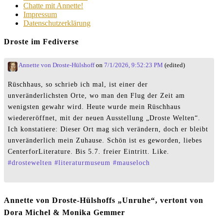
Chatte mit Annette!
Impressum
Datenschutzerklärung
Droste im Fediverse
Annette von Droste-Hülshoff
on
7/1/2026, 9:52:23 PM
(edited)
Rüschhaus, so schrieb ich mal, ist einer der
unveränderlichsten Orte, wo man den Flug der Zeit am
wenigsten gewahr wird. Heute wurde mein Rüschhaus
wiedereröffnet, mit der neuen Ausstellung „Droste Welten“.
Ich konstatiere: Dieser Ort mag sich verändern, doch er bleibt
unveränderlich mein Zuhause. Schön ist es geworden, liebes
CenterforLiterature. Bis 5.7. freier Eintritt. Like.
#
drostewelten
#
literaturmuseum
#
mauseloch
Annette von Droste-Hülshoffs „Unruhe“, vertont von
Dora Michel & Monika Gemmer