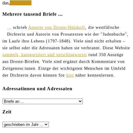
Liebster
das,
Weiterlesen
Papa,
vergiß
Mehrere tausend Briefe ...
die
bewußten
... schrieb
Annette von Droste-Hülshoff
, die westfälische
Stunden
Dichterin und Autorin von Prosatexten wie der "Judenbuche",
nicht
im Laufe ihre Lebens (1797-1848). Viele sind nicht erhalten –
sie selbst oder die Adressaten haben sie verbrannt. Diese Website
sammelt, kategorisiert und verschlagwortet
rund 350 Auszüge
aus Droste-Briefen. Viele sind ergänzt durch Kommentare von
Zeitgenoss:innen. Einige der wichtigsten Menschen im Umfeld
der Dichterin davon können Sie
hier
näher kennenlernen.
Adressatinnen und Adressaten
Zeit