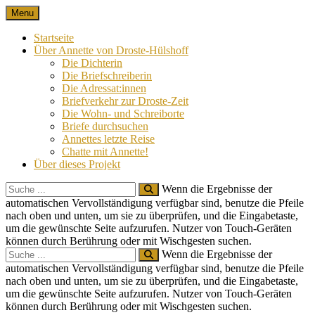
Skip
Menu
Nach 100 Jahren
Annette von Droste-Hülshoff in Briefen
to
content
Startseite
Über Annette von Droste-Hülshoff
Die Dichterin
Die Briefschreiberin
Die Adressat:innen
Briefverkehr zur Droste-Zeit
Die Wohn- und Schreiborte
Briefe durchsuchen
Annettes letzte Reise
Chatte mit Annette!
Über dieses Projekt
Search
Wenn die Ergebnisse der
for:
automatischen Vervollständigung verfügbar sind, benutze die Pfeile
nach oben und unten, um sie zu überprüfen, und die Eingabetaste,
um die gewünschte Seite aufzurufen. Nutzer von Touch-Geräten
können durch Berührung oder mit Wischgesten suchen.
Search
Wenn die Ergebnisse der
for:
automatischen Vervollständigung verfügbar sind, benutze die Pfeile
nach oben und unten, um sie zu überprüfen, und die Eingabetaste,
um die gewünschte Seite aufzurufen. Nutzer von Touch-Geräten
können durch Berührung oder mit Wischgesten suchen.