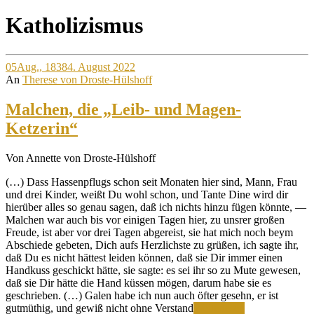
Site
Katholizismus
Overlay
05
Aug., 1838
4. August 2022
An
Therese von Droste-Hülshoff
Malchen, die „Leib- und Magen-
Ketzerin“
Von Annette von Droste-Hülshoff
(…) Dass Hassenpflugs schon seit Monaten hier sind, Mann, Frau
und drei Kinder, weißt Du wohl schon, und Tante Dine wird dir
hierüber alles so genau sagen, daß ich nichts hinzu fügen könnte, —
Malchen war auch bis vor einigen Tagen hier, zu unsrer großen
Freude, ist aber vor drei Tagen abgereist, sie hat mich noch beym
Abschiede gebeten, Dich aufs Herzlichste zu grüßen, ich sagte ihr,
daß Du es nicht hättest leiden können, daß sie Dir immer einen
Handkuss geschickt hätte, sie sagte: es sei ihr so zu Mute gewesen,
daß sie Dir hätte die Hand küssen mögen, darum habe sie es
geschrieben. (…) Galen habe ich nun auch öfter gesehn, er ist
Malchen,
gutmüthig, und gewiß nicht ohne Verstand
Weiterlesen