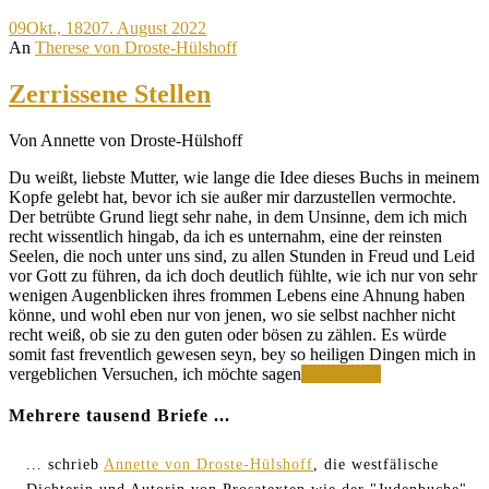
die
09
Okt., 1820
7. August 2022
„Leib-
An
Therese von Droste-Hülshoff
und
Magen-
Ketzerin“
Zerrissene Stellen
Von Annette von Droste-Hülshoff
Du weißt, liebste Mutter, wie lange die Idee dieses Buchs in meinem
Kopfe gelebt hat, bevor ich sie außer mir darzustellen vermochte.
Der betrübte Grund liegt sehr nahe, in dem Unsinne, dem ich mich
recht wissentlich hingab, da ich es unternahm, eine der reinsten
Seelen, die noch unter uns sind, zu allen Stunden in Freud und Leid
vor Gott zu führen, da ich doch deutlich fühlte, wie ich nur von sehr
wenigen Augenblicken ihres frommen Lebens eine Ahnung haben
könne, und wohl eben nur von jenen, wo sie selbst nachher nicht
recht weiß, ob sie zu den guten oder bösen zu zählen. Es würde
somit fast freventlich gewesen seyn, bey so heiligen Dingen mich in
Zerrissene
vergeblichen Versuchen, ich möchte sagen
Weiterlesen
Stellen
Mehrere tausend Briefe ...
... schrieb
Annette von Droste-Hülshoff
, die westfälische
Dichterin und Autorin von Prosatexten wie der "Judenbuche",