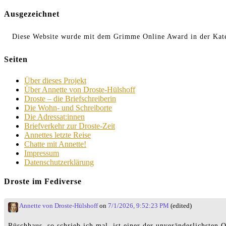
Ausgezeichnet
Diese Website wurde mit dem Grimme Online Award in der Kate
Seiten
Über dieses Projekt
Über Annette von Droste-Hülshoff
Droste – die Briefschreiberin
Die Wohn- und Schreiborte
Die Adressat:innen
Briefverkehr zur Droste-Zeit
Annettes letzte Reise
Chatte mit Annette!
Impressum
Datenschutzerklärung
Droste im Fediverse
Annette von Droste-Hülshoff
on
7/1/2026, 9:52:23 PM
(edited)
Rüschhaus, so schrieb ich mal, ist einer der unveränderlichste