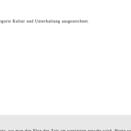
gorie Kultur und Unterhaltung ausgezeichnet.
n Orte, wo man den Flug der Zeit am wenigsten gewahr wird. Heute 