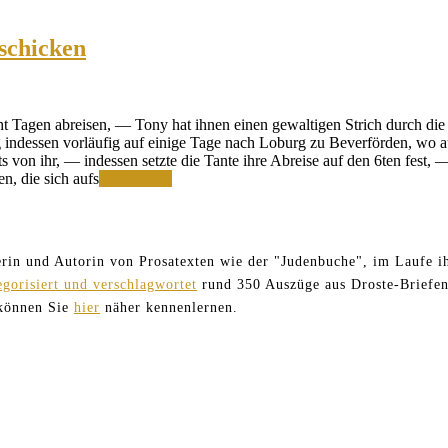
uschicken
ht Tagen abreisen, — Tony hat ihnen einen gewaltigen Strich durch die
ing indessen vorläufig auf einige Tage nach Loburg zu Beverförden, wo
von ihr, — indessen setzte die Tante ihre Abreise auf den 6ten fest,
Es
n, die sich aufs
Weiterlesen
wird
bald
Zeit
sein,
terin und Autorin von Prosatexten wie der "Judenbuche", im Laufe ih
unsre
egorisiert und verschlagwortet
rund 350 Auszüge aus Droste-Briefen
Koffer
wegzuschicken
 können Sie
hier
näher kennenlernen.