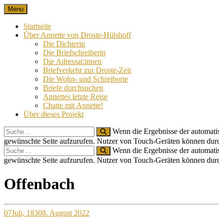
Skip
Menu
Nach 100 Jahren
Annette von Droste-Hülshoff in Briefen
to
content
Startseite
Über Annette von Droste-Hülshoff
Die Dichterin
Die Briefschreiberin
Die Adressat:innen
Briefverkehr zur Droste-Zeit
Die Wohn- und Schreiborte
Briefe durchsuchen
Annettes letzte Reise
Chatte mit Annette!
Über dieses Projekt
Search
Wenn die Ergebnisse der automatis
for:
gewünschte Seite aufzurufen. Nutzer von Touch-Geräten können dur
Search
Wenn die Ergebnisse der automatis
for:
gewünschte Seite aufzurufen. Nutzer von Touch-Geräten können dur
Site
Offenbach
Overlay
07
Juli, 1830
8. August 2022