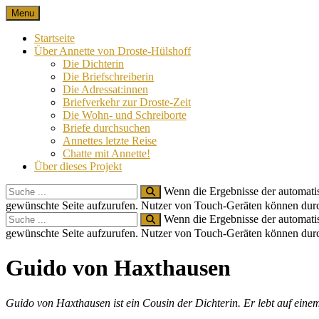
Skip
Menu
Nach 100 Jahren
Annette von Droste-Hülshoff in Briefen
to
content
Startseite
Über Annette von Droste-Hülshoff
Die Dichterin
Die Briefschreiberin
Die Adressat:innen
Briefverkehr zur Droste-Zeit
Die Wohn- und Schreiborte
Briefe durchsuchen
Annettes letzte Reise
Chatte mit Annette!
Über dieses Projekt
Search
Wenn die Ergebnisse der automatis
for:
gewünschte Seite aufzurufen. Nutzer von Touch-Geräten können dur
Search
Wenn die Ergebnisse der automatis
for:
gewünschte Seite aufzurufen. Nutzer von Touch-Geräten können dur
Site
Guido von Haxthausen
Overlay
Guido von Haxthausen ist ein Cousin der Dichterin. Er lebt auf eine