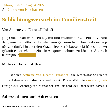
10
Juni, 1845
9. August 2022
An
Guido von Haxthausen
Schlichtungsversuch im Familienstreit
Von Annette von Droste-Hülshoff
(…) Onkel Karl war eben bey mir und erzählte mir von einem Versto
den gemeinschaftlichen Forsten zum gemeinschaftlichen Gebrauche ge
nötig bedurft, Du aber den Wagen leer zurückgeschickt hättest. Ich w
gekauft et cet. völlig meinst in Anspruch nehmen zu können. Aber ich
Schlichtungsversuch
Kleinigkeit
Weiterlesen
im
Familienstreit
Mehrere tausend Briefe ...
... schrieb
Annette von Droste-Hülshoff
, die westfälische Dich
die Adressaten haben sie verbrannt. Diese Website
sammelt, kat
Einige der wichtigsten Menschen im Umfeld der Dichterin davon
Adressatinnen und Adressaten