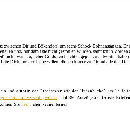
ße zwischen Dir und Bökendorf, um sechs Schock Bohnenstangen. Er se
hauen und, nur damit sie nicht gestohlen würden, sämtlich in Vörden a
eiß nicht, was Du, lieber Guido, vielleicht dagegen zu antworten haben
 bitte Dich, um der Liebe willen, die ich immer zu Dirund alle den Dei
terin und Autorin von Prosatexten wie der "Judenbuche", im Laufe ih
egorisiert und verschlagwortet
rund 350 Auszüge aus Droste-Briefen
 können Sie
hier
näher kennenlernen.