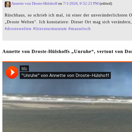
Annette von Droste-Hülshoff
on
7/1/2026, 9:52:23 PM
(edited)
Rüschhaus, so schrieb ich mal, ist einer der unveränderlichste
„Droste Welten“. Ich konstatiere: Dieser Ort mag sich verändern,
#
drostewelten
#
literaturmuseum
#
mauseloch
Annette von Droste-Hülshoffs „Unruhe“, vertont von 