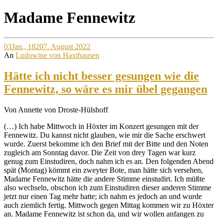
Site
Madame Fennewitz
Overlay
03
Jan., 1820
7. August 2022
An
Ludowine von Haxthausen
Hätte ich nicht besser gesungen wie die
Fennewitz, so wäre es mir übel gegangen
Von Annette von Droste-Hülshoff
(…) Ich habe Mittwoch in Höxter im Konzert gesungen mit der
Fennewitz. Du kannst nicht glauben, wie mir die Sache erschwert
wurde. Zuerst bekomme ich den Brief mit der Bitte und den Noten
zugleich am Sonntag davor. Die Zeit von drey Tagen war kurz
genug zum Einstudiren, doch nahm ich es an. Den folgenden Abend
spät (Montag) kömmt ein zweyter Bote, man hätte sich versehen,
Madame Fennewitz hätte die andere Stimme einstudirt. Ich müßte
also wechseln, obschon ich zum Einstudiren dieser anderen Stimme
jetzt nur einen Tag mehr hatte; ich nahm es jedoch an und wurde
auch ziemlich fertig. Mittwoch gegen Mittag kommen wir zu Höxter
an. Madame Fennewitz ist schon da, und wir wollen anfangen zu