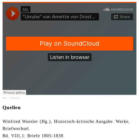
Mo
·
Unruhe
Quellen
Winfried Woesler (Hg.), Historisch-kritische Ausgabe. Werke,
Briefwechsel.
Bd. VIII,1: Briefe 1805-1838