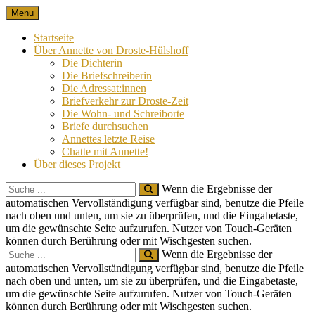
Skip
Menu
Nach 100 Jahren
Annette von Droste-Hülshoff in Briefen
to
content
Startseite
Über Annette von Droste-Hülshoff
Die Dichterin
Die Briefschreiberin
Die Adressat:innen
Briefverkehr zur Droste-Zeit
Die Wohn- und Schreiborte
Briefe durchsuchen
Annettes letzte Reise
Chatte mit Annette!
Über dieses Projekt
Search
Wenn die Ergebnisse der
for:
automatischen Vervollständigung verfügbar sind, benutze die Pfeile
nach oben und unten, um sie zu überprüfen, und die Eingabetaste,
um die gewünschte Seite aufzurufen. Nutzer von Touch-Geräten
können durch Berührung oder mit Wischgesten suchen.
Search
Wenn die Ergebnisse der
for:
automatischen Vervollständigung verfügbar sind, benutze die Pfeile
nach oben und unten, um sie zu überprüfen, und die Eingabetaste,
um die gewünschte Seite aufzurufen. Nutzer von Touch-Geräten
können durch Berührung oder mit Wischgesten suchen.