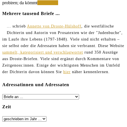
Hätte
probiren; da kömmt
Weiterlesen
ich
nicht
Mehrere tausend Briefe ...
besser
gesungen
... schrieb
Annette von Droste-Hülshoff
, die westfälische
wie
Dichterin und Autorin von Prosatexten wie der "Judenbuche",
die
Fennewitz,
im Laufe ihre Lebens (1797-1848). Viele sind nicht erhalten –
so
sie selbst oder die Adressaten haben sie verbrannt. Diese Website
wäre
sammelt, kategorisiert und verschlagwortet
rund 350 Auszüge
es
mir
aus Droste-Briefen. Viele sind ergänzt durch Kommentare von
übel
Zeitgenoss:innen. Einige der wichtigsten Menschen im Umfeld
gegangen
der Dichterin davon können Sie
hier
näher kennenlernen.
Adressatinnen und Adressaten
Zeit