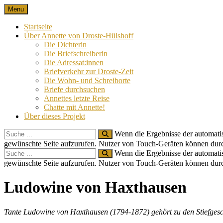
Skip
Menu
Nach 100 Jahren
Annette von Droste-Hülshoff in Briefen
to
content
Startseite
Über Annette von Droste-Hülshoff
Die Dichterin
Die Briefschreiberin
Die Adressat:innen
Briefverkehr zur Droste-Zeit
Die Wohn- und Schreiborte
Briefe durchsuchen
Annettes letzte Reise
Chatte mit Annette!
Über dieses Projekt
Search
Wenn die Ergebnisse der automatis
for:
gewünschte Seite aufzurufen. Nutzer von Touch-Geräten können dur
Search
Wenn die Ergebnisse der automatis
for:
gewünschte Seite aufzurufen. Nutzer von Touch-Geräten können dur
Site
Ludowine von Haxthausen
Overlay
Tante Ludowine von Haxthausen (1794-1872) gehört zu den Stiefgeschw