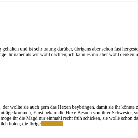
halten und ist sehr traurig darüber, übrigens aber schon fast hergestel
 ginge ihr näher als wir wohl dächten; ich kann es mir aber wohl denken u
, der wollte sie auch gern das Hexen beybringen, damit sie ihr könnte
Anträge kommen, Einst bekam die Hexe Besuch von ihrer Schwester, so a
 möge ihr die Magd nur einmahl recht früh schicken, sie wolle schon da
Geschichten
lch holen, die Ihrige
Weiterlesen
für
Ludowine