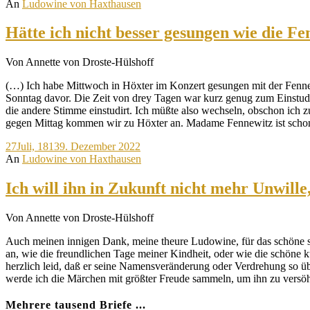
An
Ludowine von Haxthausen
Hätte ich nicht besser gesungen wie die Fe
Von Annette von Droste-Hülshoff
(…) Ich habe Mittwoch in Höxter im Konzert gesungen mit der Fennew
Sonntag davor. Die Zeit von drey Tagen war kurz genug zum Einstud
die andere Stimme einstudirt. Ich müßte also wechseln, obschon ich 
gegen Mittag kommen wir zu Höxter an. Madame Fennewitz ist schon
27
Juli, 1813
9. Dezember 2022
An
Ludowine von Haxthausen
Ich will ihn in Zukunft nicht mehr Unwil
Von Annette von Droste-Hülshoff
Auch meinen innigen Dank, meine theure Ludowine, für das schöne s
an, wie die freundlichen Tage meiner Kindheit, oder wie die schöne k
herzlich leid, daß er seine Namensveränderung oder Verdrehung so üb
werde ich die Märchen mit größter Freude sammeln, um ihn zu versöh
Mehrere tausend Briefe ...