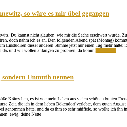
nnewitz, so wäre es mir übel gegangen
itz. Du kannst nicht glauben, wie mir die Sache erschwert wurde. Zu
iren, doch nahm ich es an. Den folgenden Abend spät (Montag) kömmt 
zum Einstudiren dieser anderen Stimme jetzt nur einen Tag mehr hatte; 
Hätte
 da, und wir wollen anfangen zu probiren; da kömmt
Weiterlesen
ich
nicht
besser
gesun
wie
le, sondern Unmuth nennen
die
Fenne
so
wäre
üße Kränzchen, es ist wie mein Leben aus vielen schönen bunten Freu
es
urze Zeit, die ich in dem lieben Bökendorf verlebte, dem guten August 
mir
el genommen hätte, und da es ihm so sehr mißfiele, so wollte ich ihn
übel
nen, ewig, deine Nette
gegan