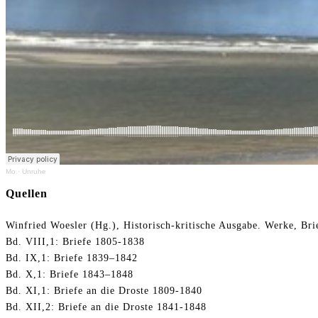
Mo
·
Unruhe
Quellen
Winfried Woesler (Hg.), Historisch-kritische Ausgabe. Werke, Bri
Bd. VIII,1: Briefe 1805-1838
Bd. IX,1: Briefe 1839–1842
Bd. X,1: Briefe 1843–1848
Bd. XI,1: Briefe an die Droste 1809-1840
Bd. XII,2: Briefe an die Droste 1841-1848