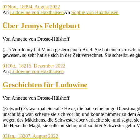
07
Nov., 1839
4. August 2022
An
Ludowine von Haxthausen
An
Sophie von Haxthausen
Über Jennys Fehlgeburt
Von Annette von Droste-Hülshoff
(…) Von Jenny hat Mama gestern einen Brief. Sie hat einen Umschlag ge
gewesen, so sehr hat sie sich in der Zeit verrechnet. Sie schreibt, es
01
Okt., 1821
5. Dezember 2022
An
Ludowine von Haxthausen
Geschichten für Ludowine
Von Annette von Droste-Hülshoff
(Entwurf) Es war mal eine alte Hexe, die hatte eine junge Dienstmagd
unschuldig war, scheute sie sich vor ihr, und konnte nimmer zu dem 
wegen des Mädchens, die Schwester aber verlachte sie, und sagte, sie
die Hexe die Magd, sie solle aufstehn, und zu ihrer Schwester gehn Mi
03
Jan., 1820
7. August 2022