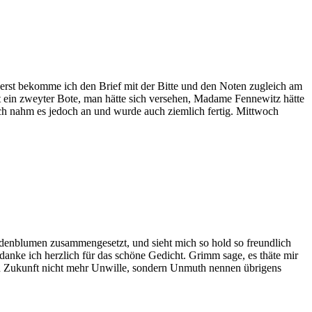
erst bekomme ich den Brief mit der Bitte und den Noten zugleich am
ein zweyter Bote, man hätte sich versehen, Madame Fennewitz hätte
ich nahm es jedoch an und wurde auch ziemlich fertig. Mittwoch
gen
witz,
denblumen zusammengesetzt, und sieht mich so hold so freundlich
danke ich herzlich für das schöne Gedicht. Grimm sage, es thäte mir
 in Zukunft nicht mehr Unwille, sondern Unmuth nennen übrigens
gen