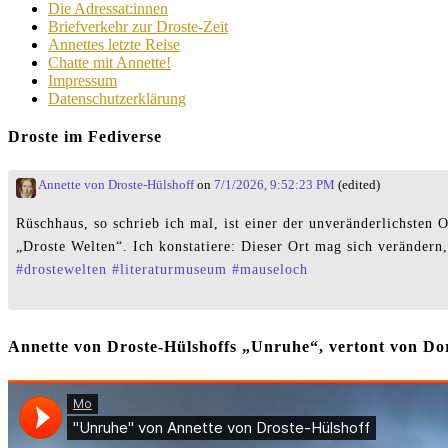
Die Adressat:innen
Briefverkehr zur Droste-Zeit
Annettes letzte Reise
Chatte mit Annette!
Impressum
Datenschutzerklärung
Droste im Fediverse
Annette von Droste-Hülshoff
on
7/1/2026, 9:52:23 PM
(edited)
Rüschhaus, so schrieb ich mal, ist einer der unveränderlichste
„Droste Welten“. Ich konstatiere: Dieser Ort mag sich verändern,
#
drostewelten
#
literaturmuseum
#
mauseloch
Annette von Droste-Hülshoffs „Unruhe“, vertont von 