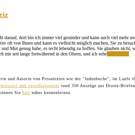
eiz
t darauf, dort bin ich immer viel gesünder und kann auch viel mehr u
re oft von Ihnen und kann es vielleicht möglich machen, Sie zu besuc
t und Mut genug habe, es recht lebendig zu hoffen. Sie glauben nicht,
Är
elt mir seit lange fortwährend in den Ohren, und ich sehe
Weiterlesen
Sie
sic
nic
übe
terin und Autorin von Prosatexten wie der "Judenbuche", im Laufe ih
me
egorisiert und verschlagwortet
rund 350 Auszüge aus Droste-Briefen
Pap
 können Sie
hier
näher kennenlernen.