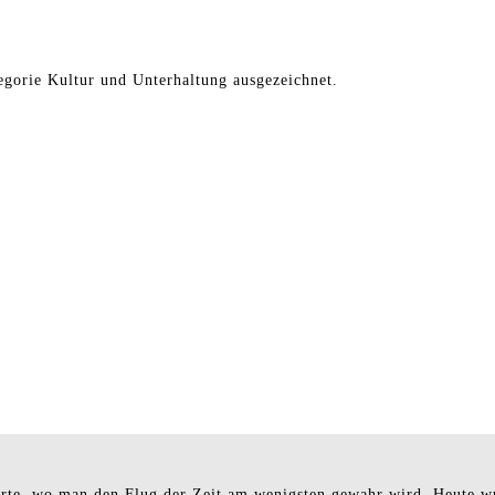
gorie Kultur und Unterhaltung ausgezeichnet.
n Orte, wo man den Flug der Zeit am wenigsten gewahr wird. Heute 