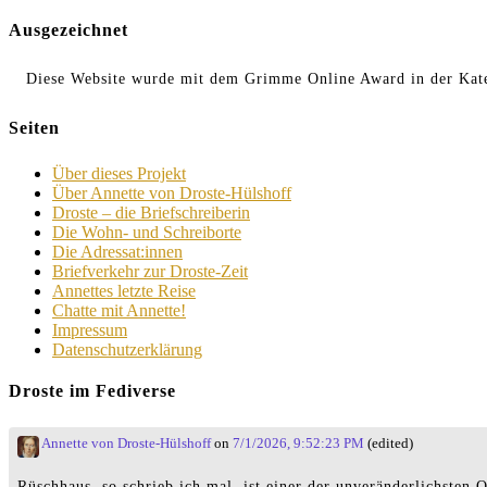
Ausgezeichnet
Diese Website wurde mit dem Grimme Online Award in der Kate
Seiten
Über dieses Projekt
Über Annette von Droste-Hülshoff
Droste – die Briefschreiberin
Die Wohn- und Schreiborte
Die Adressat:innen
Briefverkehr zur Droste-Zeit
Annettes letzte Reise
Chatte mit Annette!
Impressum
Datenschutzerklärung
Droste im Fediverse
Annette von Droste-Hülshoff
on
7/1/2026, 9:52:23 PM
(edited)
Rüschhaus, so schrieb ich mal, ist einer der unveränderlichste