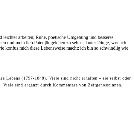
nd leichter arbeiten; Ruhe, poetische Umgebung und besseres
hen und mein lieb Patenjüngelchen zu sehn – lauter Dinge, wonach
 wie konfus mich diese Lebensweise macht; ich bin so schwindlig wie
gern
h
ht
r
re Lebens (1797-1848). Viele sind nicht erhalten – sie selbst oder
inen
. Viele sind ergänzt durch Kommentare von Zeitgenoss:innen.
iergeiz