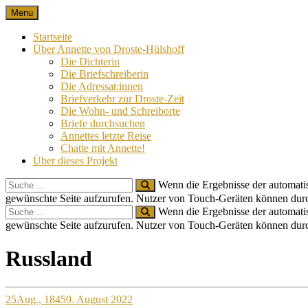
Skip
Menu
Nach 100 Jahren
Annette von Droste-Hülshoff in Briefen
to
content
Startseite
Über Annette von Droste-Hülshoff
Die Dichterin
Die Briefschreiberin
Die Adressat:innen
Briefverkehr zur Droste-Zeit
Die Wohn- und Schreiborte
Briefe durchsuchen
Annettes letzte Reise
Chatte mit Annette!
Über dieses Projekt
Search
Wenn die Ergebnisse der automatis
for:
gewünschte Seite aufzurufen. Nutzer von Touch-Geräten können dur
Search
Wenn die Ergebnisse der automatis
for:
gewünschte Seite aufzurufen. Nutzer von Touch-Geräten können dur
Site
Russland
Overlay
25
Aug., 1845
9. August 2022