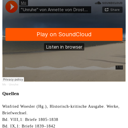
Mo
·
Unruhe
Quellen
Winfried Woesler (Hg.), Historisch-kritische Ausgabe. Werke,
Briefwechsel.
Bd. VIII,1: Briefe 1805-1838
Bd. IX,1: Briefe 1839–1842