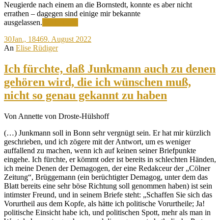
Neugierde nach einem an die Bornstedt, konnte es aber nicht
errathen – dagegen sind einige mir bekannte
Völkerfreyheit?
ausgelassen.
Weiterlesen
Preßfreyheit?
30
Jan., 1846
9. August 2022
Bis
An
Elise Rüdiger
zum
Ekel
gehört!
Ich fürchte, daß Junkmann auch zu denen
gehören wird, die ich wünschen muß,
nicht so genau gekannt zu haben
Von Annette von Droste-Hülshoff
(…) Junkmann soll in Bonn sehr vergnügt sein. Er hat mir kürzlich
geschrieben, und ich zögere mit der Antwort, um es weniger
auffallend zu machen, wenn ich auf keinen seiner Briefpunkte
eingehe. Ich fürchte, er kömmt oder ist bereits in schlechten Händen,
ich meine Denen der Demagogen, der eine Redakceur der „Cölner
Zeitung“, Brüggemann (ein berüchtigter Demagog, unter dem das
Blatt bereits eine sehr böse Richtung soll genommen haben) ist sein
intimster Freund, und in seinem Briefe steht: „Schaffen Sie sich das
Vorurtheil aus dem Kopfe, als hätte ich politische Vorurtheile; Ja!
politische Einsicht habe ich, und politischen Spott, mehr als man in