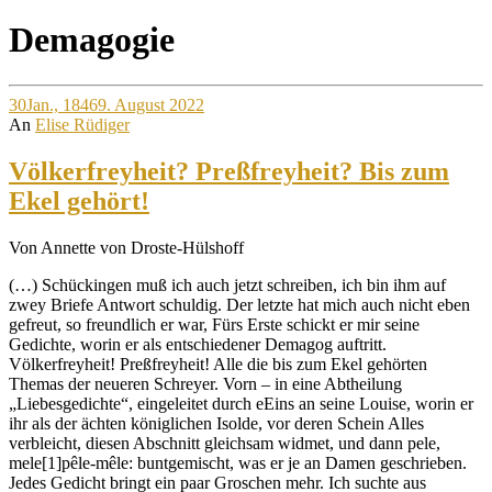
Site
Demagogie
Overlay
30
Jan., 1846
9. August 2022
An
Elise Rüdiger
Völkerfreyheit? Preßfreyheit? Bis zum
Ekel gehört!
Von Annette von Droste-Hülshoff
(…) Schückingen muß ich auch jetzt schreiben, ich bin ihm auf
zwey Briefe Antwort schuldig. Der letzte hat mich auch nicht eben
gefreut, so freundlich er war, Fürs Erste schickt er mir seine
Gedichte, worin er als entschiedener Demagog auftritt.
Völkerfreyheit! Preßfreyheit! Alle die bis zum Ekel gehörten
Themas der neueren Schreyer. Vorn – in eine Abtheilung
„Liebesgedichte“, eingeleitet durch eEins an seine Louise, worin er
ihr als der ächten königlichen Isolde, vor deren Schein Alles
verbleicht, diesen Abschnitt gleichsam widmet, und dann pele,
mele[1]pêle-mêle: buntgemischt, was er je an Damen geschrieben.
Jedes Gedicht bringt ein paar Groschen mehr. Ich suchte aus