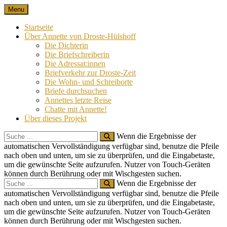
Skip
Menu
Nach 100 Jahren
Annette von Droste-Hülshoff in Briefen
to
content
Startseite
Über Annette von Droste-Hülshoff
Die Dichterin
Die Briefschreiberin
Die Adressat:innen
Briefverkehr zur Droste-Zeit
Die Wohn- und Schreiborte
Briefe durchsuchen
Annettes letzte Reise
Chatte mit Annette!
Über dieses Projekt
Search
Wenn die Ergebnisse der
for:
automatischen Vervollständigung verfügbar sind, benutze die Pfeile
nach oben und unten, um sie zu überprüfen, und die Eingabetaste,
um die gewünschte Seite aufzurufen. Nutzer von Touch-Geräten
können durch Berührung oder mit Wischgesten suchen.
Search
Wenn die Ergebnisse der
for:
automatischen Vervollständigung verfügbar sind, benutze die Pfeile
nach oben und unten, um sie zu überprüfen, und die Eingabetaste,
um die gewünschte Seite aufzurufen. Nutzer von Touch-Geräten
können durch Berührung oder mit Wischgesten suchen.