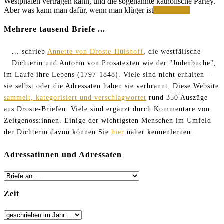
Westphalen vertragen kann, und die sogenannte katholische Partey.
Ich
Aber was kann man dafür, wenn man klüger ist
Weiterlesen
fürchte,
daß
Mehrere tausend Briefe ...
Junkmann
auch
... schrieb
Annette von Droste-Hülshoff
, die westfälische
zu
Dichterin und Autorin von Prosatexten wie der "Judenbuche",
denen
gehören
im Laufe ihre Lebens (1797-1848). Viele sind nicht erhalten –
wird,
sie selbst oder die Adressaten haben sie verbrannt. Diese Website
die
sammelt, kategorisiert und verschlagwortet
rund 350 Auszüge
ich
wünschen
aus Droste-Briefen. Viele sind ergänzt durch Kommentare von
muß,
Zeitgenoss:innen. Einige der wichtigsten Menschen im Umfeld
nicht
der Dichterin davon können Sie
hier
näher kennenlernen.
so
genau
gekannt
Adressatinnen und Adressaten
zu
haben
Zeit