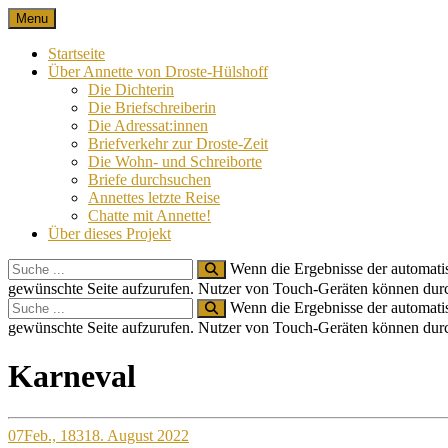
Skip
Menu
Nach 100 Jahren
Annette von Droste-Hülshoff in Briefen
to
content
Startseite
Über Annette von Droste-Hülshoff
Die Dichterin
Die Briefschreiberin
Die Adressat:innen
Briefverkehr zur Droste-Zeit
Die Wohn- und Schreiborte
Briefe durchsuchen
Annettes letzte Reise
Chatte mit Annette!
Über dieses Projekt
Search
Wenn die Ergebnisse der automatis
for:
gewünschte Seite aufzurufen. Nutzer von Touch-Geräten können dur
Search
Wenn die Ergebnisse der automatis
for:
gewünschte Seite aufzurufen. Nutzer von Touch-Geräten können dur
Site
Karneval
Overlay
07
Feb., 1831
8. August 2022