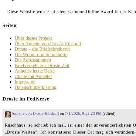
Diese Website wurde mit dem Grimme Online Award in der Kate
Seiten
Über dieses Projekt
Über Annette von Droste-Hülshoff
Droste – die Briefschreiberin
Die Wohn- und Schreiborte
Die Adressat:innen
Briefverkehr zur Droste-Zeit
Annettes letzte Reise
Chatte mit Annette!
Impressum
Datenschutzerklärung
Droste im Fediverse
Annette von Droste-Hülshoff
on
7/1/2026, 9:52:23 PM
(edited)
Rüschhaus, so schrieb ich mal, ist einer der unveränderlichste
„Droste Welten“. Ich konstatiere: Dieser Ort mag sich verändern,