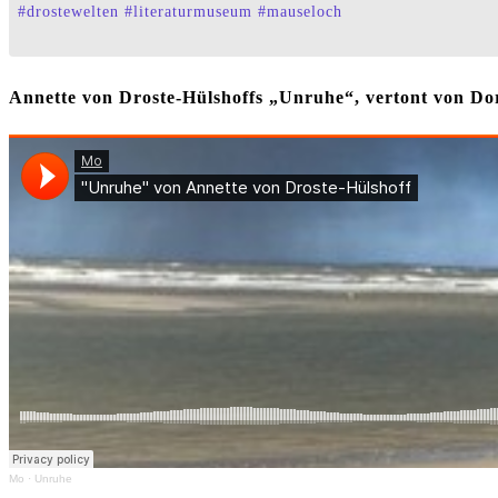
#
drostewelten
#
literaturmuseum
#
mauseloch
Annette von Droste-Hülshoffs „Unruhe“, vertont von 
Mo
·
Unruhe