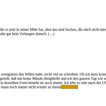
ie es jetzt in seiner Mitte hat, aber das sind Sachen, die mich nicht i
habe gar kein Verlangen danach. (…)
h wenigstens den Willen habe, recht viel zu schreiben. Ob ich dazu komm
geteilt, daß mir keine Minute übrigbleibt und ich den ganzen Tag wie a
 derselben Form besteht sie noch immer. Ich lebe so sehr nach der Uhr
Ich
e kann noch immer nicht wieder zu ihrem
Weiterlesen
habe
viel
Angst
um