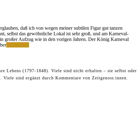
erglauben, daß ich von wegen meiner subtilen Figur gut tanzen
lant, selbst das gewöhnliche Lokal ist sehr groß, und am Karneval-
n großer Aufzug wie in den vorigen Jahren. Der König Karneval
Herumwalzen
Aber
Weiterlesen
auf
den
Cölner
Bällen
re Lebens (1797-1848). Viele sind nicht erhalten – sie selbst oder
. Viele sind ergänzt durch Kommentare von Zeitgenoss:innen.