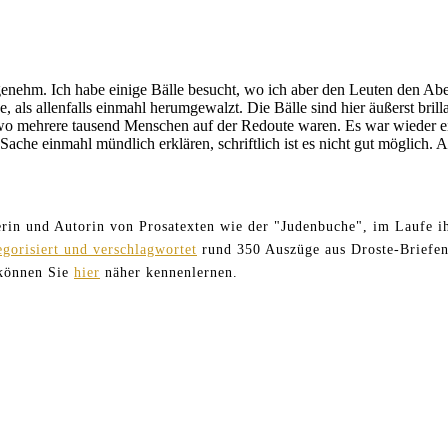
sie
ausgestanden
ngenehm. Ich habe einige Bälle besucht, wo ich aber den Leuten den Ab
, als allenfalls einmahl herumgewalzt. Die Bälle sind hier äußerst bril
wo mehrere tausend Menschen auf der Redoute waren. Es war wieder ei
ache einmahl mündlich erklären, schriftlich ist es nicht gut möglich. 
terin und Autorin von Prosatexten wie der "Judenbuche", im Laufe ih
egorisiert und verschlagwortet
rund 350 Auszüge aus Droste-Briefen
 können Sie
hier
näher kennenlernen.