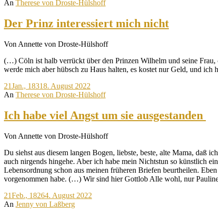
An
Therese von Droste-Hülshoff
Der Prinz interessiert mich nicht
Von Annette von Droste-Hülshoff
(…) Cöln ist halb verrückt über den Prinzen Wilhelm und seine Frau, d
werde mich aber hübsch zu Haus halten, es kostet nur Geld, und ich 
21
Jan., 1831
8. August 2022
An
Therese von Droste-Hülshoff
Ich habe viel Angst um sie ausgestanden
Von Annette von Droste-Hülshoff
Du siehst aus diesem langen Bogen, liebste, beste, alte Mama, daß ic
auch nirgends hingehe. Aber ich habe mein Nichtstun so künstlich ein
Lebensordnung schon aus meinen früheren Briefen beurtheilen. Eben in
vorgenommen habe. (…) Wir sind hier Gottlob Alle wohl, nur Paulin
21
Feb., 1826
4. August 2022
An
Jenny von Laßberg