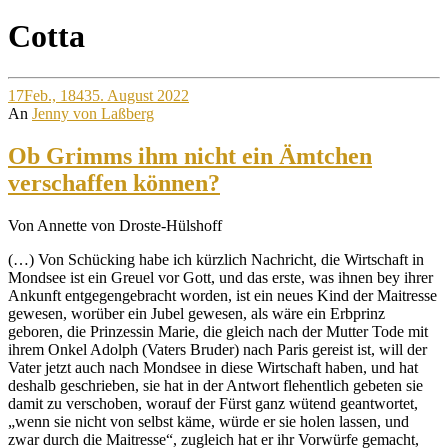
Site
Cotta
Overlay
17
Feb., 1843
5. August 2022
An
Jenny von Laßberg
Ob Grimms ihm nicht ein Ämtchen
verschaffen können?
Von Annette von Droste-Hülshoff
(…) Von Schücking habe ich kürzlich Nachricht, die Wirtschaft in
Mondsee ist ein Greuel vor Gott, und das erste, was ihnen bey ihrer
Ankunft entgegengebracht worden, ist ein neues Kind der Maitresse
gewesen, worüber ein Jubel gewesen, als wäre ein Erbprinz
geboren, die Prinzessin Marie, die gleich nach der Mutter Tode mit
ihrem Onkel Adolph (Vaters Bruder) nach Paris gereist ist, will der
Vater jetzt auch nach Mondsee in diese Wirtschaft haben, und hat
deshalb geschrieben, sie hat in der Antwort flehentlich gebeten sie
damit zu verschoben, worauf der Fürst ganz wütend geantwortet,
„wenn sie nicht von selbst käme, würde er sie holen lassen, und
zwar durch die Maitresse“, zugleich hat er ihr Vorwürfe gemacht,