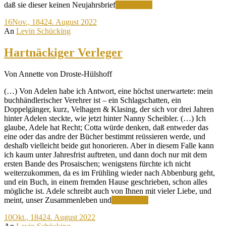
Ob
daß sie dieser keinen Neujahrsbrief
Weiterlesen
Grimms
16
Nov., 1842
4. August 2022
ihm
An
Levin Schücking
nicht
ein
Ämtchen
Hartnäckiger Verleger
verschaffen
können?
Von Annette von Droste-Hülshoff
(…) Von Adelen habe ich Antwort, eine höchst unerwartete: mein
buchhändlerischer Verehrer ist – ein Schlagschatten, ein
Doppelgänger, kurz, Velhagen & Klasing, der sich vor drei Jahren
hinter Adelen steckte, wie jetzt hinter Nanny Scheibler. (…) Ich
glaube, Adele hat Recht; Cotta würde denken, daß entweder das
eine oder das andre der Bücher bestimmt reüssieren werde, und
deshalb vielleicht beide gut honorieren. Aber in diesem Falle kann
ich kaum unter Jahresfrist auftreten, und dann doch nur mit dem
ersten Bande des Prosaischen; wenigstens fürchte ich nicht
weiterzukommen, da es im Frühling wieder nach Abbenburg geht,
und ein Buch, in einem fremden Hause geschrieben, schon alles
mögliche ist. Adele schreibt auch von Ihnen mit vieler Liebe, und
Hartnäckiger
meint, unser Zusammenleben und
Weiterlesen
Verleger
10
Okt., 1842
4. August 2022