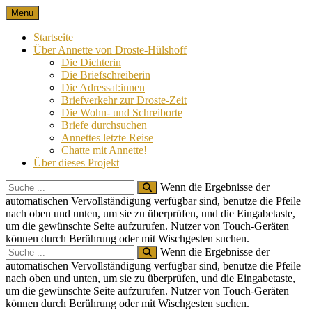
Skip
Menu
Nach 100 Jahren
Annette von Droste-Hülshoff in Briefen
to
content
Startseite
Über Annette von Droste-Hülshoff
Die Dichterin
Die Briefschreiberin
Die Adressat:innen
Briefverkehr zur Droste-Zeit
Die Wohn- und Schreiborte
Briefe durchsuchen
Annettes letzte Reise
Chatte mit Annette!
Über dieses Projekt
Search
Wenn die Ergebnisse der
for:
automatischen Vervollständigung verfügbar sind, benutze die Pfeile
nach oben und unten, um sie zu überprüfen, und die Eingabetaste,
um die gewünschte Seite aufzurufen. Nutzer von Touch-Geräten
können durch Berührung oder mit Wischgesten suchen.
Search
Wenn die Ergebnisse der
for:
automatischen Vervollständigung verfügbar sind, benutze die Pfeile
nach oben und unten, um sie zu überprüfen, und die Eingabetaste,
um die gewünschte Seite aufzurufen. Nutzer von Touch-Geräten
können durch Berührung oder mit Wischgesten suchen.