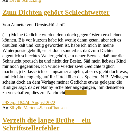
An
Levin Schücking
Zum Dichten gehört Schlechtwetter
Von Annette von Droste-Hülshoff
(…) Meine Gedichte werden denn doch gegen Ostern erscheinen
können. Bis vor kurzem habe ich wenig daran getan, aber seit es
draußen kalt und kotig geworden ist, habe ich mich in meine
Winterpoesie gehüllt; es ist doch sonderbar, daß zum Dichten
eigentlich schlechtes Wetter gehört, ein neuer Beweis, daß nur die
Sehnsucht poetisch ist und nicht der Besitz. Säß mein liebstes Kind
mir noch gegenüber, ich würde wieder zwei Gedichte täglich
machen; jetzt lasse ich es langsamer angehn, aber es giebt doch was,
und ich bin neugierig auf Ihr Urteil über das Spätere. N B. Velhagen
scheint doch an dem Verlage meiner Gedichte etwas gelegen; die
Rüdiger sagt, daß er Nanny Scheibler angegangen, ihm denselben
Zum
zu verschaffen; dies zur Nachricht
Weiterlesen
Dichten
29
Sep., 1842
4. August 2022
gehört
An
Sibylle Mertens-Schaaffhausen
Schlechtwetter
Verzeih die lange Brühe – ein
Schriftstellerfehler