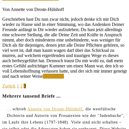
Von Annette von Droste-Hülshoff
Geschrieben hast Du nun zwar nicht, jedoch denke ich mir Dich
wieder zu Hause und in einer Stimmung, wo das Andenken Deiner
Freunde anfängt in Dir wieder aufzuleben; Du hast jetzt allerdings
eine schwere Stellung, die alle Deine Zeit und Kräfte in Anspruch
nimmt, aber doch mindestens eine unbehinderte, was weniger für
Dich als für diejenigen, denen jetzt alle Deine Pflichten gehören, so
viel wert ist, daß man kaum wagen darf über das Schicksal zu
murren, auf welchem ergreifenden und traurigen Wege es dieses
auch herbeygeführt hat. Dennoch traust Du mir wohl zu, daß mein
erstes Gefühl aufrichtiger Kummer um einen Mann war, den ich so
voll Lebenshoffnung verlassen hatte, und der sich mir immer geneigt
Verzeih
und nach seiner Weise
Weiterlesen
die
Seitennummerierung
Page
Page
Page
Zurück
1
2
3
lange
Brühe
der
Mehrere tausend Briefe ...
–
Beiträge
ein
Schriftstellerfehler
... schrieb
Annette von Droste-Hülshoff
, die westfälische
Dichterin und Autorin von Prosatexten wie der "Judenbuche",
im Laufe ihre Lebens (1797-1848). Viele sind nicht erhalten –
sie selbst oder die Adressaten haben sie verbrannt. Diese Website