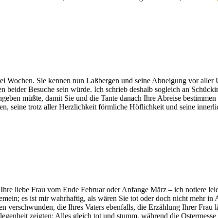
 Wochen. Sie kennen nun Laßbergen und seine Abneigung vor aller Unr
n beider Besuche sein würde. Ich schrieb deshalb sogleich an Schücking
ngeben müßte, damit Sie und die Tante danach Ihre Abreise bestimmen 
seine trotz aller Herzlichkeit förmliche Höflichkeit und seine innerl
Ihre liebe Frau vom Ende Februar oder Anfange März – ich notiere leid
mein; es ist mir wahrhaftig, als wären Sie tot oder doch nicht mehr in
nen verschwunden, die Ihres Vaters ebenfalls, die Erzählung Ihrer Frau
genheit zeigten: Alles gleich tot und stumm, während die Ostermesse v