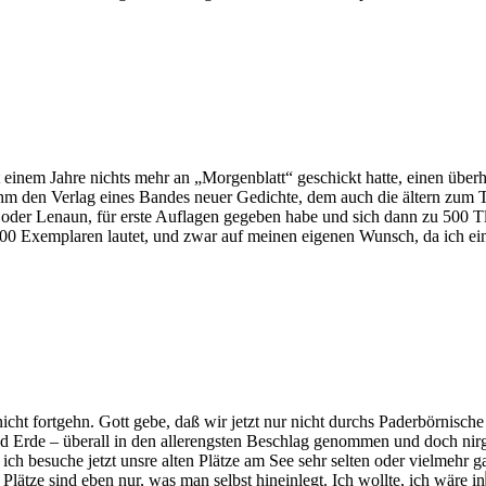
eit einem Jahre nichts mehr an „Morgenblatt“ geschickt hatte, einen übe
m den Verlag eines Bandes neuer Gedichte, dem auch die ältern zum Teil
oder Lenaun, für erste Auflagen gegeben habe und sich dann zu 500 Tlr.
1200 Exemplaren lautet, und zwar auf meinen eigenen Wunsch, da ich ei
 nicht fortgehn. Gott gebe, daß wir jetzt nur nicht durchs Paderbörnis
nd Erde – überall in den allerengsten Beschlag genommen und doch ni
h besuche jetzt unsre alten Plätze am See sehr selten oder vielmehr g
Plätze sind eben nur, was man selbst hineinlegt. Ich wollte, ich wäre in