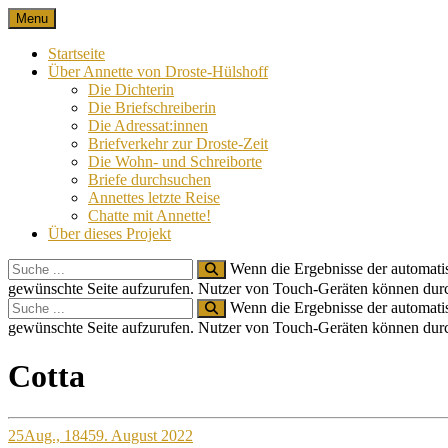
Skip
Menu
Nach 100 Jahren
Annette von Droste-Hülshoff in Briefen
to
content
Startseite
Über Annette von Droste-Hülshoff
Die Dichterin
Die Briefschreiberin
Die Adressat:innen
Briefverkehr zur Droste-Zeit
Die Wohn- und Schreiborte
Briefe durchsuchen
Annettes letzte Reise
Chatte mit Annette!
Über dieses Projekt
Search
Wenn die Ergebnisse der automatis
for:
gewünschte Seite aufzurufen. Nutzer von Touch-Geräten können dur
Search
Wenn die Ergebnisse der automatis
for:
gewünschte Seite aufzurufen. Nutzer von Touch-Geräten können dur
Site
Cotta
Overlay
25
Aug., 1845
9. August 2022