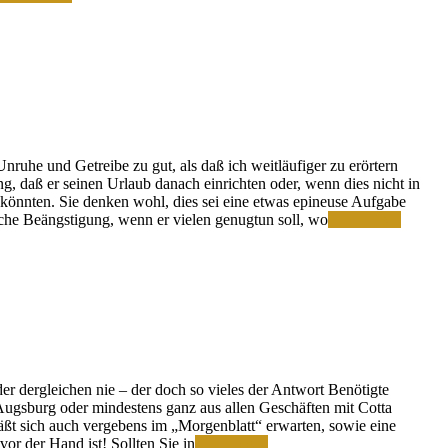
die
Nase
gerieben
uhe und Getreibe zu gut, als daß ich weitläufiger zu erörtern
, daß er seinen Urlaub danach einrichten oder, wenn dies nicht in
könnten. Sie denken wohl, dies sei eine etwas epineuse Aufgabe
Karamb
iche Beängstigung, wenn er vielen genugtun soll, wo
Weiterlesen
er dergleichen nie – der doch so vieles der Antwort Benötigte
 Augsburg oder mindestens ganz aus allen Geschäften mit Cotta
 läßt sich auch vergebens im „Morgenblatt“ erwarten, sowie eine
Alles
or der Hand ist! Sollten Sie in
Weiterlesen