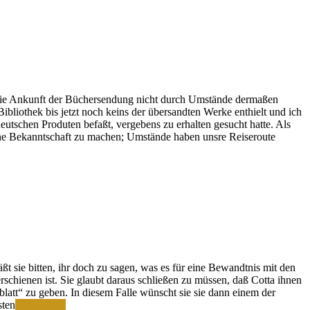
die Ankunft der Büchersendung nicht durch Umstände dermaßen
bliothek bis jetzt noch keins der übersandten Werke enthielt und ich
eutschen Produten befaßt, vergebens zu erhalten gesucht hatte. Als
he Bekanntschaft zu machen; Umstände haben unsre Reiseroute
ßt sie bitten, ihr doch zu sagen, was es für eine Bewandtnis mit den
rschienen ist. Sie glaubt daraus schließen zu müssen, daß Cotta ihnen
att“ zu geben. In diesem Falle wünscht sie sie dann einem der
Im
sten
Weiterlesen