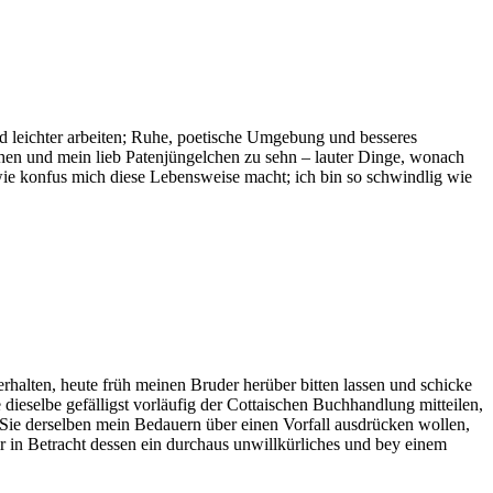
nd leichter arbeiten; Ruhe, poetische Umgebung und besseres
hen und mein lieb Patenjüngelchen zu sehn – lauter Dinge, wonach
 wie konfus mich diese Lebensweise macht; ich bin so schwindlig wie
gern
h
ht
r
inen
iergeiz
rhalten, heute früh meinen Bruder herüber bitten lassen und schicke
 dieselbe gefälligst vorläufig der Cottaischen Buchhandlung mitteilen,
 Sie derselben mein Bedauern über einen Vorfall ausdrücken wollen,
 in Betracht dessen ein durchaus unwillkürliches und bey einem