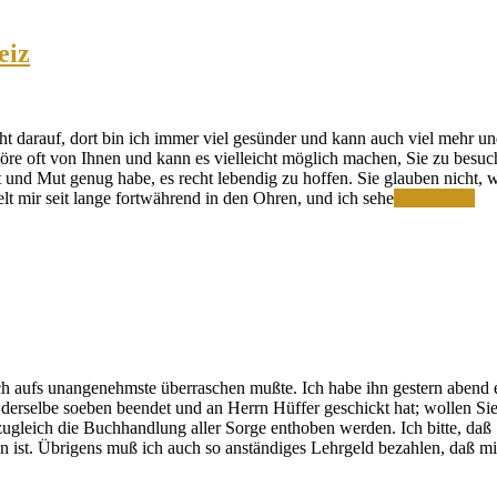
eiz
t darauf, dort bin ich immer viel gesünder und kann auch viel mehr u
re oft von Ihnen und kann es vielleicht möglich machen, Sie zu besuc
t und Mut genug habe, es recht lebendig zu hoffen. Sie glauben nicht,
Är
elt mir seit lange fortwährend in den Ohren, und ich sehe
Weiterlesen
Sie
sic
nic
übe
me
Pap
ch aufs unangenehmste überraschen mußte. Ich habe ihn gestern abend e
en derselbe soeben beendet und an Herrn Hüffer geschickt hat; wollen Sie
 zugleich die Buchhandlung aller Sorge enthoben werden. Ich bitte, daß
 ist. Übrigens muß ich auch so anständiges Lehrgeld bezahlen, daß mir