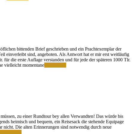
Auftrag
rhöflichen bittenden Brief geschrieben und ein Prachtexemplar der
 einverleibt sind, angeboten. Als Antwort hat er mir erst weitläufig
 für die erste Auflage verstanden und für jede der späteren 1000 Tlr.
Die
ne vielleicht momentane
Weiterlesen
Launen
des
Publikums
che müssen, zu einer Rundtour bey allen Verwandten! Das würde bis
rgends heimisch und bequem, ein Reisesack die stehende Equipage
ar nicht. Die alten Erinnerungen sind notwendig durch neue
Unter
Weiterlesen