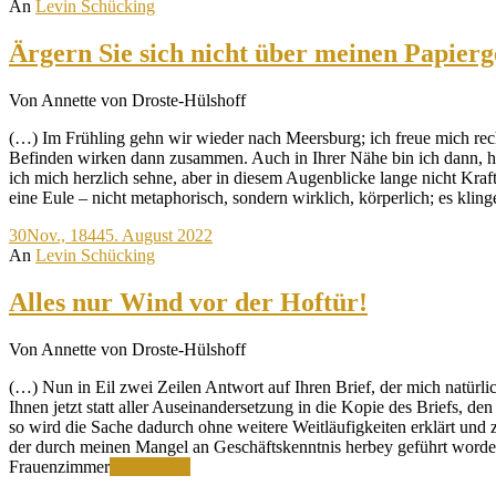
An
Levin Schücking
Ärgern Sie sich nicht über meinen Papierg
Von Annette von Droste-Hülshoff
(…) Im Frühling gehn wir wieder nach Meersburg; ich freue mich rech
Befinden wirken dann zusammen. Auch in Ihrer Nähe bin ich dann, hö
ich mich herzlich sehne, aber in diesem Augenblicke lange nicht Kraf
eine Eule – nicht metaphorisch, sondern wirklich, körperlich; es kling
30
Nov., 1844
5. August 2022
An
Levin Schücking
Alles nur Wind vor der Hoftür!
Von Annette von Droste-Hülshoff
(…) Nun in Eil zwei Zeilen Antwort auf Ihren Brief, der mich natürli
Ihnen jetzt statt aller Auseinandersetzung in die Kopie des Briefs, d
so wird die Sache dadurch ohne weitere Weitläufigkeiten erklärt und
der durch meinen Mangel an Geschäftskenntnis herbey geführt worden
Alles
Frauenzimmer
Weiterlesen
nur