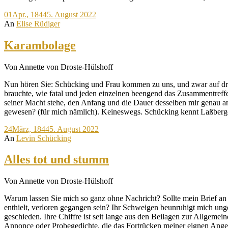
01
Apr., 1844
5. August 2022
An
Elise Rüdiger
Karambolage
Von Annette von Droste-Hülshoff
Nun hören Sie: Schücking und Frau kommen zu uns, und zwar auf drei
brauchte, wie fatal und jeden einzelnen beengend das Zusammentreffe
seiner Macht stehe, den Anfang und die Dauer desselben mir genau a
gewesen? (für mich nämlich). Keineswegs. Schücking kennt Laßbergen, 
24
März, 1844
5. August 2022
An
Levin Schücking
Alles tot und stumm
Von Annette von Droste-Hülshoff
Warum lassen Sie mich so ganz ohne Nachricht? Sollte mein Brief an 
enthielt, verloren gegangen sein? Ihr Schweigen beunruhigt mich unge
geschieden. Ihre Chiffre ist seit lange aus den Beilagen zur Allgemei
Annonce oder Probegedichte, die das Fortrücken meiner eignen Angele