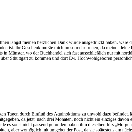
Ihnen längst meinen herzlichen Dank würde ausgedrückt haben, wäre 
den ist. Ihr Geschenk mußte mich umso mehr freuen, da meine kleine Bi
s in Münster, wo der Buchhandel sich fast ausschließlich nur mit nordd
h über Sthuttgart zu kommen und dort Ew. Hochwohlgeboren persönlic
leger
ta
tgart
nigen Tagen durch Einfluß des Äquinoktiums zu unwohl dazu befindet, lä
tgegeben, da jetzt, nach drei Monaten, noch nicht ein einziges davon e
e es sonst nicht passend gefunden haben ihm dieselben fürs „Morgenbl
bitten, aber womöglich mit umgehender Post, da sie spätestens am näch