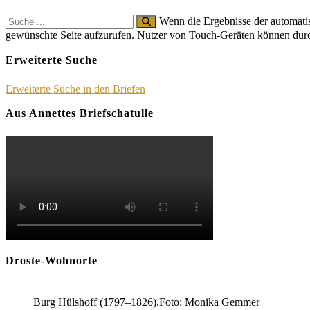
Search
Wenn die Ergebnisse der automatis
for:
gewünschte Seite aufzurufen. Nutzer von Touch-Geräten können dur
Erweiterte Suche
Erweiterte Suche in den Briefen
Aus Annettes Briefschatulle
Droste-Wohnorte
Burg Hülshoff (1797–1826).Foto: Monika Gemmer