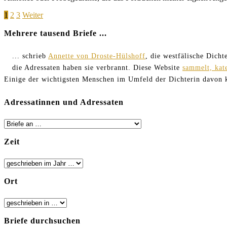
Seitennummerierung
Page
Page
Page
1
2
3
Weiter
der
Mehrere tausend Briefe ...
Beiträge
... schrieb
Annette von Droste-Hülshoff
, die westfälische Dich
die Adressaten haben sie verbrannt. Diese Website
sammelt, kat
Einige der wichtigsten Menschen im Umfeld der Dichterin davon
Adressatinnen und Adressaten
Zeit
Ort
Briefe durchsuchen