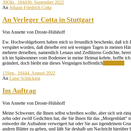
30
Okt., 1844
30. September 2022
Wind
An
Johann Friedrich Cotta
vor
der
Hoftür!
An Verleger Cotta in Stuttgart
Von Annette von Droste-Hülshoff
Ew. Hochwohlgeboren haben mich so freundlich beschenkt, daß ich 
verspätet worden, daß dieselbe erst seit wenigen Tagen in meinen Hän
mehrere derselben, namentlich Lenaus und Zedlitzens Gedichte, bereit
ich im Spätsommer vom Bodensee in meine Heimat kehrte, hoffte ic
An
geändert, doch bleibt mir dieses Vergnügen hoffentlich
Weiterlesen
Ver
15
Sep., 1844
4. August 2022
Cot
An
Luise Schücking
in
Stut
Im Auftrag
Von Annette von Droste-Hülshoff
Meine Schwester, die Ihnen selbst schreiben wollte, aber sich seit ei
zehn oder zwölf Gedichten hat, die Sie Ihnen für das „Morgenblatt“ mi
entweder die Aufnahme verweigert hat oder Sie aus irgendeinem Grund
andern Blätter zu geben, und läßt Sie deshalb um Nachricht hierüber 