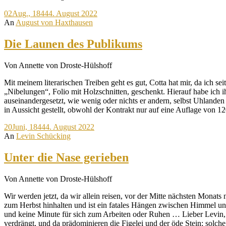
02
Aug., 1844
4. August 2022
An
August von Haxthausen
Die Launen des Publikums
Von Annette von Droste-Hülshoff
Mit meinem literarischen Treiben geht es gut, Cotta hat mir, da ich s
„Nibelungen“, Folio mit Holzschnitten, geschenkt. Hierauf habe ich ih
auseinandergesetzt, wie wenig oder nichts er andern, selbst Uhlanden 
in Aussicht gestellt, obwohl der Kontrakt nur auf eine Auflage von 
20
Juni, 1844
4. August 2022
An
Levin Schücking
Unter die Nase gerieben
Von Annette von Droste-Hülshoff
Wir werden jetzt, da wir allein reisen, vor der Mitte nächsten Monats
zum Herbst hinhalten und ist ein fatales Hängen zwischen Himmel u
und keine Minute für sich zum Arbeiten oder Ruhen … Lieber Levin, ic
verdrängt, und da prädominieren die Figelei und der öde Stein; solche 