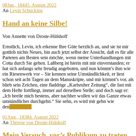
08
Jan., 1844
5. August 2022
sch
An
Levin Schücking
gar
zu
viel
Hand an keine Silbe!
ged
Von Annette von Droste-Hülshoff
Ernstlich, Levin, ich erkenne Ihre Güte herzlich an, und sie ist mir
gottlob nichts Neues, bin auch jetzt selbst der Ansicht, daß es für alle
Parteien am Besten sein möchte, wenn meine Unterhandlungen mit
Cotta durch Sie gehen. Laßberg ist hierin mit mir einverstanden; er
hat sich anfangs sehr freudig angeboten, und nun kömmt’s ihm wie
ein Riesenwerk vor – Sie kennen seine Umständlichkeit, er liest
schon seit acht Tagen an dem Manuskripte, und mir kömmt’s vor, als
blieb sein Zeichen, eine fladdrige „Karlsruher Zeitung“, die fast mit
dem Hefte fortfliegt, immer auf derselben Stelle; und doch sagt er:
„Ich beeile mich bestens, aber nachher wollen wir das Ganze etwas
umständlicher durchgehn.“ Sie sehn, es wird mir gehn wie
Hand
den
Weiterlesen
an
01
Aug., 1838
4. August 2022
keine
An
Therese von Droste-Hülshoff
Silbe!
Mein Versuch, vor’s Publikum zu treten