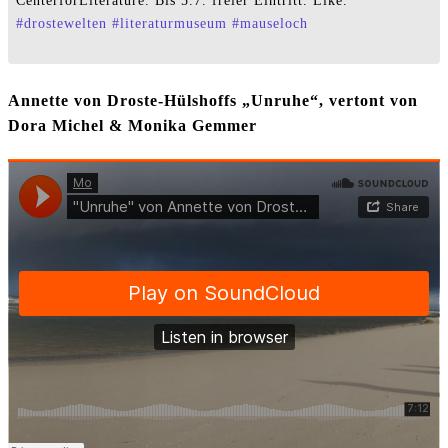
CenterforLiterature. Bis 5.7. freier Eintritt. Like.
#
drostewelten
#
literaturmuseum
#
mauseloch
Annette von Droste-Hülshoffs „Unruhe“, vertont von
Dora Michel & Monika Gemmer