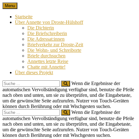
Skip
Menu
Nach 100 Jahren
Annette von Droste-Hülshoff in Briefen
to
content
Startseite
Über Annette von Droste-Hülshoff
Die Dichterin
Die Briefschreiberin
Die Adressat:innen
Briefverkehr zur Droste-Zeit
Die Wohn- und Schreiborte
Briefe durchsuchen
Annettes letzte Reise
Chatte mit Annette!
Über dieses Projekt
Search
Wenn die Ergebnisse der
for:
automatischen Vervollständigung verfügbar sind, benutze die Pfeile
nach oben und unten, um sie zu überprüfen, und die Eingabetaste,
um die gewünschte Seite aufzurufen. Nutzer von Touch-Geräten
können durch Berührung oder mit Wischgesten suchen.
Search
Wenn die Ergebnisse der
for:
automatischen Vervollständigung verfügbar sind, benutze die Pfeile
nach oben und unten, um sie zu überprüfen, und die Eingabetaste,
um die gewünschte Seite aufzurufen. Nutzer von Touch-Geräten
können durch Berührung oder mit Wischgesten suchen.