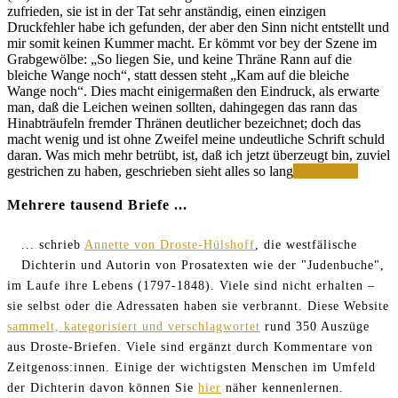
zufrieden, sie ist in der Tat sehr anständig, einen einzigen
Druckfehler habe ich gefunden, der aber den Sinn nicht entstellt und
mir somit keinen Kummer macht. Er kömmt vor bey der Szene im
Grabgewölbe: „So liegen Sie, und keine Thräne Rann auf die
bleiche Wange noch“, statt dessen steht „Kam auf die bleiche
Wange noch“. Dies macht einigermaßen den Eindruck, als erwarte
man, daß die Leichen weinen sollten, dahingegen das rann das
Hinabträufeln fremder Thränen deutlicher bezeichnet; doch das
macht wenig und ist ohne Zweifel meine undeutliche Schrift schuld
daran. Was mich mehr betrübt, ist, daß ich jetzt überzeugt bin, zuviel
Skrupe
gestrichen zu haben, geschrieben sieht alles so lang
Weiterlesen
wegen
einer
Mehrere tausend Briefe ...
Zeile
... schrieb
Annette von Droste-Hülshoff
, die westfälische
Dichterin und Autorin von Prosatexten wie der "Judenbuche",
im Laufe ihre Lebens (1797-1848). Viele sind nicht erhalten –
sie selbst oder die Adressaten haben sie verbrannt. Diese Website
sammelt, kategorisiert und verschlagwortet
rund 350 Auszüge
aus Droste-Briefen. Viele sind ergänzt durch Kommentare von
Zeitgenoss:innen. Einige der wichtigsten Menschen im Umfeld
der Dichterin davon können Sie
hier
näher kennenlernen.