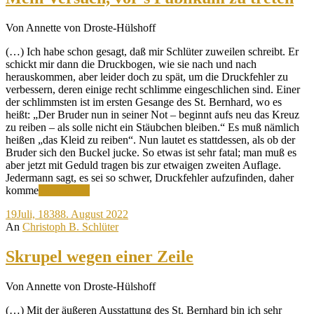
Von Annette von Droste-Hülshoff
(…) Ich habe schon gesagt, daß mir Schlüter zuweilen schreibt. Er
schickt mir dann die Druckbogen, wie sie nach und nach
herauskommen, aber leider doch zu spät, um die Druckfehler zu
verbessern, deren einige recht schlimme eingeschlichen sind. Einer
der schlimmsten ist im ersten Gesange des St. Bernhard, wo es
heißt: „Der Bruder nun in seiner Not – beginnt aufs neu das Kreuz
zu reiben – als solle nicht ein Stäubchen bleiben.“ Es muß nämlich
heißen „das Kleid zu reiben“. Nun lautet es stattdessen, als ob der
Bruder sich den Buckel jucke. So etwas ist sehr fatal; man muß es
aber jetzt mit Geduld tragen bis zur etwaigen zweiten Auflage.
Jedermann sagt, es sei so schwer, Druckfehler aufzufinden, daher
Mein
komme
Weiterlesen
Versuch,
19
Juli, 1838
8. August 2022
vor’s
An
Christoph B. Schlüter
Publikum
zu
treten
Skrupel wegen einer Zeile
Von Annette von Droste-Hülshoff
(…) Mit der äußeren Ausstattung des St. Bernhard bin ich sehr