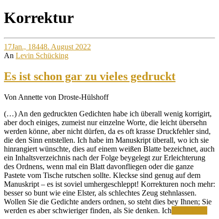
Site
Korrektur
Overlay
17
Jan., 1844
8. August 2022
An
Levin Schücking
Es ist schon gar zu vieles gedruckt
Von Annette von Droste-Hülshoff
(…) An den gedruckten Gedichten habe ich überall wenig korrigirt,
aber doch einiges, zumeist nur einzelne Worte, die leicht übersehn
werden könne, aber nicht dürfen, da es oft krasse Druckfehler sind,
die den Sinn entstellen. Ich habe im Manuskript überall, wo ich sie
hinrangiert wünschte, dies auf einem weißen Blatte bezeichnet, auch
ein Inhaltsverzeichnis nach der Folge beygelegt zur Erleichterung
des Ordnens, wenn mal ein Blatt davonfliegen oder die ganze
Pastete vom Tische rutschen sollte. Kleckse sind genug auf dem
Manuskript – es ist soviel umhergeschleppt! Korrekturen noch mehr:
besser so bunt wie eine Elster, als schlechtes Zeug stehnlassen.
Wollen Sie die Gedichte anders ordnen, so steht dies bey Ihnen; Sie
Es
werden es aber schwieriger finden, als Sie denken. Ich
Weiterlesen
ist