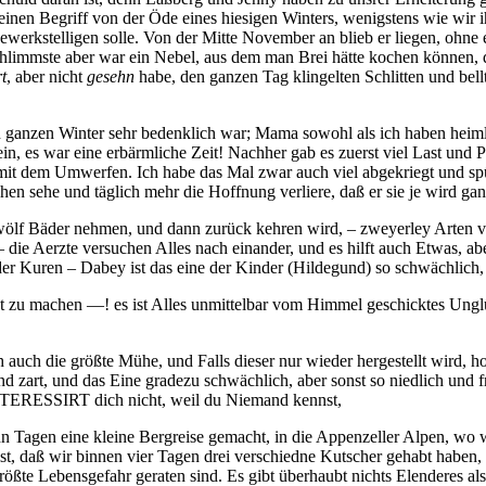
einen Begriff von der Öde eines hiesigen Winters, wenigstens wie wir 
bewerkstelligen solle. Von der Mitte November an blieb er liegen, ohn
limmste aber war ein Nebel, aus dem man Brei hätte kochen können, de
t
, aber nicht
gesehn
habe, den ganzen Tag klingelten Schlitten und bel
 ganzen Winter sehr bedenklich war; Mama sowohl als ich haben heimli
ein, es war eine erbärmliche Zeit! Nachher gab es zuerst viel Last un
mit dem Umwerfen. Ich habe das Mal zwar auch viel abgekriegt und spü
n sehe und täglich mehr die Hoffnung verliere, daß er sie je wird gan
r zwölf Bäder nehmen, und dann zurück kehren wird, – zweyerley Arte
– die Aerzte versuchen Alles nach einander, und es hilft auch Etwas, 
Kuren – Dabey ist das eine der Kinder (Hildegund) so schwächlich, 
st zu machen —! es ist Alles unmittelbar vom Himmel geschicktes Ungl
h auch die größte Mühe, und Falls dieser nur wieder hergestellt wird, 
d zart, und das Eine gradezu schwächlich, aber sonst so niedlich und 
INTERESSIRT dich nicht, weil du Niemand kennst,
n Tagen eine kleine Bergreise gemacht, in die Appenzeller Alpen, wo w
t, daß wir binnen vier Tagen drei verschiedne Kutscher gehabt haben,
 größte Lebensgefahr geraten sind. Es gibt überhaubt nichts Elenderes 