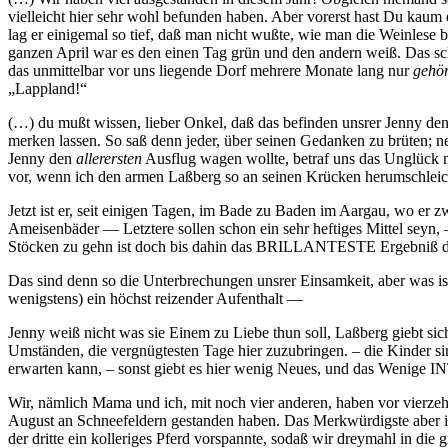
vielleicht hier sehr wohl befunden haben. Aber vorerst hast Du kaum 
lag er einigemal so tief, daß man nicht wußte, wie man die Weinlese 
ganzen April war es den einen Tag grün und den andern weiß. Das sch
das unmittelbar vor uns liegende Dorf mehrere Monate lang nur
gehör
„Lappland!“
(…) du mußt wissen, lieber Onkel, daß das befinden unsrer Jenny den
merken lassen. So saß denn jeder, über seinen Gedanken zu brüten; n
Jenny den
allerersten
Ausflug wagen wollte, betraf uns das Unglück 
vor, wenn ich den armen Laßberg so an seinen Krücken herumschleiche
Jetzt ist er, seit einigen Tagen, im Bade zu Baden im Aargau, wo e
Ameisenbäder — Letztere sollen schon ein sehr heftiges Mittel seyn, 
Stöcken zu gehn ist doch bis dahin das BRILLANTESTE Ergebniß der 
Das sind denn so die Unterbrechungen unsrer Einsamkeit, aber was i
wenigstens) ein höchst reizender Aufenthalt —
Jenny weiß nicht was sie Einem zu Liebe thun soll, Laßberg giebt sic
Umständen, die vergnügtesten Tage hier zuzubringen. – die Kinder sin
erwarten kann, – sonst giebt es hier wenig Neues, und das Wenige 
Wir, nämlich Mama und ich, mit noch vier anderen, haben vor vierzeh
August an Schneefeldern gestanden haben. Das Merkwürdigste aber is
der dritte ein kolleriges Pferd vorspannte, sodaß wir dreymahl in die