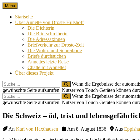
Skip
Menu
Nach 100 Jahren
Annette von Droste-Hülshoff in Briefen
to
content
Startseite
Über Annette von Droste-Hülshoff
Die Dichterin
Die Briefschreiberin
Die Adressat:innen
Briefverkehr zur Droste-Zeit
Die Wohn- und Schreiborte
Briefe durchsuchen
Annettes letzte Reise
Chatte mit Annette!
Über dieses Projekt
Search
Wenn die Ergebnisse der automatis
for:
gewünschte Seite aufzurufen. Nutzer von Touch-Geräten können dur
Search
Wenn die Ergebnisse der automatis
for:
gewünschte Seite aufzurufen. Nutzer von Touch-Geräten können dur
Site
Die Schweiz – öd, trist und lebensgefährlic
Overlay
An
Karl von Haxthausen
Am 8. August 1836
Aus
Eppisha
(…) Wir haben viel ausgestanden in diesem Jahr! Obgleich niemand s