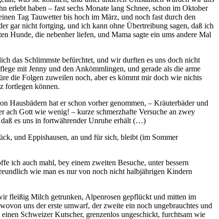
ihn erlebt haben – fast sechs Monate lang Schnee, schon im Oktober
e einen Tag Tauwetter bis hoch im März, und noch fast durch den
r gar nicht fortging, und ich kann ohne Übertreibung sagen, daß ich
lten Hunde, die nebenher liefen, und Mama sagte ein ums andere Mal
ch das Schlimmste befürchtet, und wir durften es uns doch nicht
d Pflege mit Jenny und den Ankömmlingen, und gerade als die arme
re die Folgen zuweilen noch, aber es kömmt mir doch wie nichts
z fortlegen können.
n von Hausbädern hat er schon vorher genommen, – Kräuterbäder und
aber ach Gott wie wenig! – kurze schmerzhafte Versuche an zwey
daß es uns in fortwährender Unruhe erhält (…)
ück, und Eppishausen, an und für sich, bleibt (im Sommer
hoffe ich auch mahl, bey einem zweiten Besuche, unter bessern
freundlich wie man es nur von noch nicht halbjährigen Kindern
ir fleißig Milch getrunken, Alpenrosen gepflückt und mitten im
 wovon uns der erste umwarf, der zweite ein noch ungebrauchtes und
als einen Schweizer Kutscher, grenzenlos ungeschickt, furchtsam wie