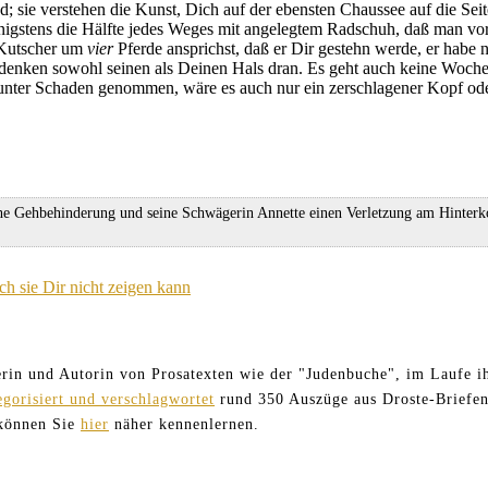
sie verstehen die Kunst, Dich auf der ebensten Chaussee auf die Seite 
enigstens die Hälfte jedes Weges mit angelegtem Radschuh, daß man vo
 Kutscher um
vier
Pferde ansprichst, daß er Dir gestehn werde, er habe
edenken sowohl seinen als Deinen Hals dran. Es geht auch keine Woche
tunter Schaden genommen, wäre es auch nur ein zerschlagener Kopf ode
che Gehbehinderung und seine Schwägerin Annette einen Verletzung am Hinterko
h sie Dir nicht zeigen kann
terin und Autorin von Prosatexten wie der "Judenbuche", im Laufe ih
egorisiert und verschlagwortet
rund 350 Auszüge aus Droste-Briefen
 können Sie
hier
näher kennenlernen.