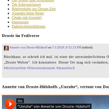
Die Wohn- und Schreiborte
Die Adressat:innen
Briefverkehr zur Droste-Zeit
Annettes letzte Reise
Chatte mit Annette!
Impressum
Datenschutzerklärung
Droste im Fediverse
Annette von Droste-Hülshoff
on
7/1/2026, 9:52:23 PM
(edited)
Rüschhaus, so schrieb ich mal, ist einer der unveränderlichste
„Droste Welten“. Ich konstatiere: Dieser Ort mag sich verändern,
#
drostewelten
#
literaturmuseum
#
mauseloch
Annette von Droste-Hülshoffs „Unruhe“, vertont von 