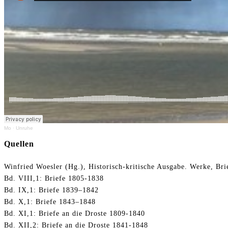
Mo
·
Unruhe
Quellen
Winfried Woesler (Hg.), Historisch-kritische Ausgabe. Werke, Bri
Bd. VIII,1: Briefe 1805-1838
Bd. IX,1: Briefe 1839–1842
Bd. X,1: Briefe 1843–1848
Bd. XI,1: Briefe an die Droste 1809-1840
Bd. XII,2: Briefe an die Droste 1841-1848