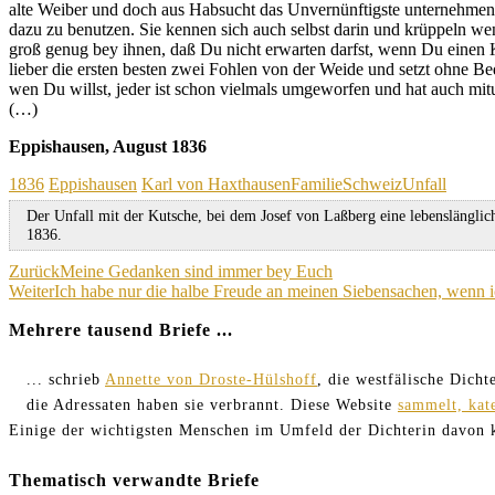
alte Weiber und doch aus Habsucht das Unvernünftigste unternehmend; 
dazu zu benutzen. Sie kennen sich auch selbst darin und krüppeln w
groß genug bey ihnen, daß Du nicht erwarten darfst, wenn Du einen
lieber die ersten besten zwei Fohlen von der Weide und setzt ohne B
wen Du willst, jeder ist schon vielmals umgeworfen und hat auch mi
(…)
Eppishausen, August 1836
Kategorien
Schagwörter
1836
Eppishausen
Karl von Haxthausen
Familie
Schweiz
Unfall
Der Unfall mit der Kutsche, bei dem Josef von Laßberg eine lebenslängli
1836.
Beitragsnavigation
Zurück
Meine Gedanken sind immer bey Euch
Weiter
Ich habe nur die halbe Freude an meinen Siebensachen, wenn ic
Mehrere tausend Briefe ...
... schrieb
Annette von Droste-Hülshoff
, die westfälische Dich
die Adressaten haben sie verbrannt. Diese Website
sammelt, kat
Einige der wichtigsten Menschen im Umfeld der Dichterin davon
Thematisch verwandte Briefe