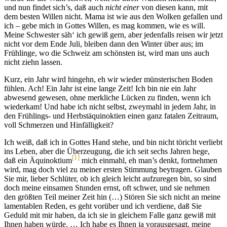
und nun findet sich’s, daß auch
nicht einer
von diesen kann, mit
dem besten Willen nicht. Mama ist wie aus den Wolken gefallen und
ich – gebe mich in Gottes Willen, es mag kommen, wie es will.
Meine Schwester säh‘ ich gewiß gern, aber jedenfalls reisen wir jetzt
nicht vor dem Ende Juli, bleiben dann den Winter über aus; im
Frühlinge, wo die Schweiz am schönsten ist, wird man uns auch
nicht ziehn lassen.
Kurz, ein Jahr wird hingehn, eh wir wieder münsterischen Boden
fühlen. Ach! Ein Jahr ist eine lange Zeit! Ich bin nie ein Jahr
abwesend gewesen, ohne merkliche Lücken zu finden, wenn ich
wiederkam! Und habe ich nicht selbst, zweymahl in jedem Jahr, in
den Frühlings- und Herbstäquinoktien einen ganz fatalen Zeitraum,
voll Schmerzen und Hinfälligkeit?
Ich weiß, daß ich in Gottes Hand stehe, und bin nicht töricht verliebt
ins Leben, aber die Überzeugung, die ich seit sechs Jahren hege,
[1]
daß ein Äquinoktium
mich einmahl, eh man’s denkt, fortnehmen
wird, mag doch viel zu meiner ersten Stimmung beytragen. Glauben
Sie mir, lieber Schlüter, ob ich gleich leicht aufzuregen bin, so sind
doch meine einsamen Stunden ernst, oft schwer, und sie nehmen
den größten Teil meiner Zeit hin (…) Stören Sie sich nicht an meine
lamentablen Reden, es geht vorüber und ich verdiene, daß Sie
Geduld mit mir haben, da ich sie in gleichem Falle ganz gewiß mit
Ihnen haben würde. … Ich habe es Ihnen ja vorausgesagt, meine