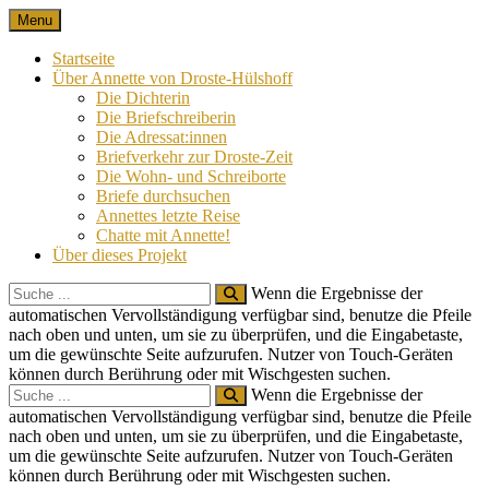
Skip
Menu
Nach 100 Jahren
Annette von Droste-Hülshoff in Briefen
to
content
Startseite
Über Annette von Droste-Hülshoff
Die Dichterin
Die Briefschreiberin
Die Adressat:innen
Briefverkehr zur Droste-Zeit
Die Wohn- und Schreiborte
Briefe durchsuchen
Annettes letzte Reise
Chatte mit Annette!
Über dieses Projekt
Search
Wenn die Ergebnisse der
for:
automatischen Vervollständigung verfügbar sind, benutze die Pfeile
nach oben und unten, um sie zu überprüfen, und die Eingabetaste,
um die gewünschte Seite aufzurufen. Nutzer von Touch-Geräten
können durch Berührung oder mit Wischgesten suchen.
Search
Wenn die Ergebnisse der
for:
automatischen Vervollständigung verfügbar sind, benutze die Pfeile
nach oben und unten, um sie zu überprüfen, und die Eingabetaste,
um die gewünschte Seite aufzurufen. Nutzer von Touch-Geräten
können durch Berührung oder mit Wischgesten suchen.