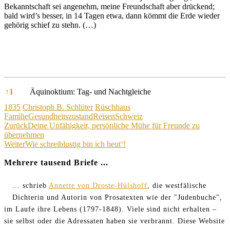
Bekanntschaft sei angenehm, meine Freundschaft aber drückend;
bald wird’s besser, in 14 Tagen etwa, dann kömmt die Erde wieder
gehörig schief zu stehn. (…)
References
↑
1
Äquinoktium: Tag- und Nachtgleiche
Kategorien
Schagwörter
1835
Christoph B. Schlüter
Rüschhaus
Familie
Gesundheitszustand
Reisen
Schweiz
Beitragsnavigation
Zurück
Deine Unfähigkeit, persönliche Mühe für Freunde zu
übernehmen
Weiter
Wie schreiblustig bin ich heut‘!
Mehrere tausend Briefe ...
... schrieb
Annette von Droste-Hülshoff
, die westfälische
Dichterin und Autorin von Prosatexten wie der "Judenbuche",
im Laufe ihre Lebens (1797-1848). Viele sind nicht erhalten –
sie selbst oder die Adressaten haben sie verbrannt. Diese Website