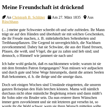
Site
Meine Freundschaft ist drückend
Overlay
An
Christoph B. Schlüter
Am 27. März 1835
Aus
Rüschhaus
(…) meine gute Schwester schreibt oft und sehr zufrieden. Ihr Mann
trägt sie auf den Händen und überhäuft sie mit solchen Geschenken,
die ihr Freude machen, z. B. mittelalterlichen Seltenheiten und
Treibhauspflanzen. Die Gegend ist unvergleichlich, die Nachbarn
zuvorkommend. Dabey hat sie Schwäne, die aus der Hand fressen,
Pfauen, die weiß, und Vögel, die gar zu zahm und lieb sind; und
dennoch, o Himmel! wie jammert sie nach uns!
Ich habe wohl gedacht, daß es nachkommen würde; warum ist sie
mit dem fremden Patron fortgegangen? Nun müssen wir aufpacken
und durch gute und böse Wege hinrumpeln, damit die armen Seelen
Ruh bekommen, d. h. die ihrige und die unsrige dazu.
Doch seit einigen Wochen sind Umstände eingetreten, die unsrem
ganzen Reiseplan den Hals brechen können. Mama will nämlich
durchaus nicht ohne männliche Begleitung reisen und dann müßt’s
ihr Sohn oder ein Bruder sein. Da nun ersterer ihren Wünschen
immer gern zuvorkömmt und sie mit letzteren gut versehn ist, so
wurde ihr die Wahl schwer, wem sie ihren Wunsch mitteilen sollte,