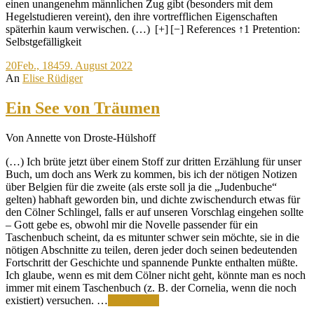
einen unangenehm männlichen Zug gibt (besonders mit dem
Hegelstudieren vereint), den ihre vortrefflichen Eigenschaften
späterhin kaum verwischen. (…) [+] [−] References ↑1 Pretention:
Selbstgefälligkeit
20
Feb., 1845
9. August 2022
An
Elise Rüdiger
Ein See von Träumen
Von Annette von Droste-Hülshoff
(…) Ich brüte jetzt über einem Stoff zur dritten Erzählung für unser
Buch, um doch ans Werk zu kommen, bis ich der nötigen Notizen
über Belgien für die zweite (als erste soll ja die „Judenbuche“
gelten) habhaft geworden bin, und dichte zwischendurch etwas für
den Cölner Schlingel, falls er auf unseren Vorschlag eingehen sollte
– Gott gebe es, obwohl mir die Novelle passender für ein
Taschenbuch scheint, da es mitunter schwer sein möchte, sie in die
nötigen Abschnitte zu teilen, deren jeder doch seinen bedeutenden
Fortschritt der Geschichte und spannende Punkte enthalten müßte.
Ich glaube, wenn es mit dem Cölner nicht geht, könnte man es noch
immer mit einem Taschenbuch (z. B. der Cornelia, wenn die noch
Ein
existiert) versuchen. …
Weiterlesen
See