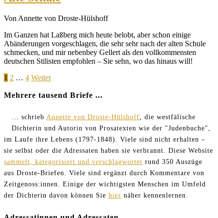
Von Annette von Droste-Hülshoff
Im Ganzen hat Laßberg mich heute belobt, aber schon einige
Abänderungen vorgeschlagen, die sehr sehr nach der alten Schule
schmecken, und mir nebenbey Gellert als den vollkommensten
deutschen Stilisten empfohlen – Sie sehn, wo das hinaus will!
Seitennummerierung
Page
Page
Page
1
2
…
4
Weiter
der
Mehrere tausend Briefe ...
Beiträge
... schrieb
Annette von Droste-Hülshoff
, die westfälische
Dichterin und Autorin von Prosatexten wie der "Judenbuche",
im Laufe ihre Lebens (1797-1848). Viele sind nicht erhalten –
sie selbst oder die Adressaten haben sie verbrannt. Diese Website
sammelt, kategorisiert und verschlagwortet
rund 350 Auszüge
aus Droste-Briefen. Viele sind ergänzt durch Kommentare von
Zeitgenoss:innen. Einige der wichtigsten Menschen im Umfeld
der Dichterin davon können Sie
hier
näher kennenlernen.
Adressatinnen und Adressaten