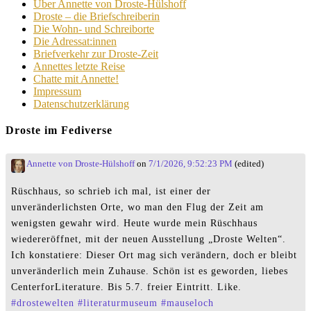
Über Annette von Droste-Hülshoff
Droste – die Briefschreiberin
Die Wohn- und Schreiborte
Die Adressat:innen
Briefverkehr zur Droste-Zeit
Annettes letzte Reise
Chatte mit Annette!
Impressum
Datenschutzerklärung
Droste im Fediverse
Annette von Droste-Hülshoff
on
7/1/2026, 9:52:23 PM
(edited)
Rüschhaus, so schrieb ich mal, ist einer der
unveränderlichsten Orte, wo man den Flug der Zeit am
wenigsten gewahr wird. Heute wurde mein Rüschhaus
wiedereröffnet, mit der neuen Ausstellung „Droste Welten“.
Ich konstatiere: Dieser Ort mag sich verändern, doch er bleibt
unveränderlich mein Zuhause. Schön ist es geworden, liebes
CenterforLiterature. Bis 5.7. freier Eintritt. Like.
#
drostewelten
#
literaturmuseum
#
mauseloch