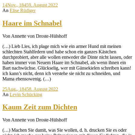
14
Nov., 1845
9. August 2022
jetzt
An
Elise Rüdiger
schreiben!
Haare im Schnabel
Von Annette von Droste-Hülshoff
(…) Lieb Lies, ich plage mich wie ein armer Hund mit meinen
schlechten Stahlfedern und habe schon ein ganzes Kästchen
durchprobiert, aber alle wollen entweder die Dinte nicht lassen, oder
haben immer von Neuem Haare im Schnabel, als wenn ihnen ein
Bart nachwüchse. Glückselig, wer mit Gänsekielen schreiben kann!
ich kann’s nicht, denn ich verstehe sie nicht zu schneiden, und
Mama ebensowenig. (…)
25
Aug., 1845
8. August 2022
An
Levin Schücking
Kaum Zeit zum Dichten
Von Annette von Droste-Hülshoff
(…) Machen Sie damit, was Sie wollen, d. h. drucken Sie es oder