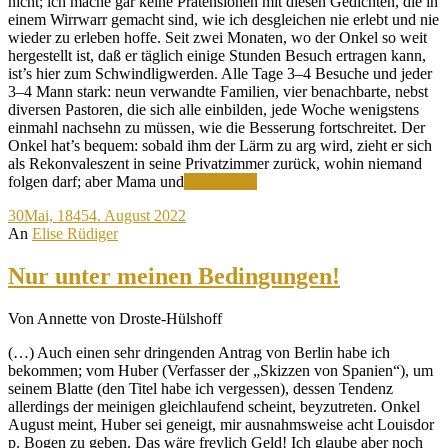
nicht; ich mache gar keine Prätensionen mit diesen Gedichten, die in
einem Wirrwarr gemacht sind, wie ich desgleichen nie erlebt und nie
wieder zu erleben hoffe. Seit zwei Monaten, wo der Onkel so weit
hergestellt ist, daß er täglich einige Stunden Besuch ertragen kann,
ist’s hier zum Schwindligwerden. Alle Tage 3–4 Besuche und jeder
3–4 Mann stark: neun verwandte Familien, vier benachbarte, nebst
diversen Pastoren, die sich alle einbilden, jede Woche wenigstens
einmahl nachsehn zu müssen, wie die Besserung fortschreitet. Der
Onkel hat’s bequem: sobald ihm der Lärm zu arg wird, zieht er sich
als Rekonvaleszent in seine Privatzimmer zurück, wohin niemand
Kaum
folgen darf; aber Mama und
Weiterlesen
Zeit
30
Mai, 1845
4. August 2022
zum
An
Elise Rüdiger
Dichten
Nur unter meinen Bedingungen!
Von Annette von Droste-Hülshoff
(…) Auch einen sehr dringenden Antrag von Berlin habe ich
bekommen; vom Huber (Verfasser der „Skizzen von Spanien“), um
seinem Blatte (den Titel habe ich vergessen), dessen Tendenz
allerdings der meinigen gleichlaufend scheint, beyzutreten. Onkel
August meint, Huber sei geneigt, mir ausnahmsweise acht Louisdor
p. Bogen zu geben. Das wäre freylich Geld! Ich glaube aber noch