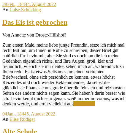
28
Feb., 1844
4. August 2022
von
An
Luise Schücking
Träumen
Das Eis ist gebrochen
Von Annette von Droste-Hülshoff
Zum ersten Male, meine liebe junge Freundin, setze ich mich mal
recht fest hin, um Ihnen in Ruhe zu schreiben; dieser Brief gilt
natürlich für Levin mit, aber Sie sind es doch, an die ich meine
Gedanken eigentlich richte, und Ihre Augen, groß, klar und
freundlich, wie ich sie mir denke, sehen mich an, während ich zu
Ihnen rede. Es ist etwas Seltsames um einen vertrauten
Briefwechsel, ohne sich persönlich zu kennen, etwas höchst
Reizendes und doch wieder Beklemmendes, da selbst die
glücklichste Phantasie uns grade über die feinsten und reizbarsten
Seiten des andern nichts sagen kann. Sie haben’s darin besser wie
ich: Levin kennt mich sehr genau, weiß immer im voraus, was ich
Das
denken werde, und errät vielleicht aus
Weiterlesen
Eis
04
Jan., 1844
5. August 2022
ist
An
Elise Rüdiger
gebrochen
Alte Schule