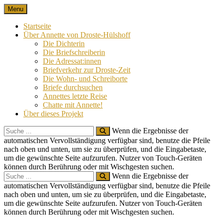
Skip
Menu
Nach 100 Jahren
Annette von Droste-Hülshoff in Briefen
to
content
Startseite
Über Annette von Droste-Hülshoff
Die Dichterin
Die Briefschreiberin
Die Adressat:innen
Briefverkehr zur Droste-Zeit
Die Wohn- und Schreiborte
Briefe durchsuchen
Annettes letzte Reise
Chatte mit Annette!
Über dieses Projekt
Search
Wenn die Ergebnisse der
for:
automatischen Vervollständigung verfügbar sind, benutze die Pfeile
nach oben und unten, um sie zu überprüfen, und die Eingabetaste,
um die gewünschte Seite aufzurufen. Nutzer von Touch-Geräten
können durch Berührung oder mit Wischgesten suchen.
Search
Wenn die Ergebnisse der
for:
automatischen Vervollständigung verfügbar sind, benutze die Pfeile
nach oben und unten, um sie zu überprüfen, und die Eingabetaste,
um die gewünschte Seite aufzurufen. Nutzer von Touch-Geräten
können durch Berührung oder mit Wischgesten suchen.