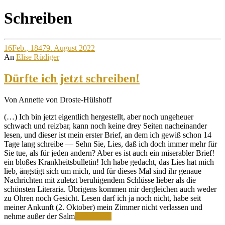
Site
Schreiben
Overlay
16
Feb., 1847
9. August 2022
An
Elise Rüdiger
Dürfte ich jetzt schreiben!
Von Annette von Droste-Hülshoff
(…) Ich bin jetzt eigentlich hergestellt, aber noch ungeheuer
schwach und reizbar, kann noch keine drey Seiten nacheinander
lesen, und dieser ist mein erster Brief, an dem ich gewiß schon 14
Tage lang schreibe — Sehn Sie, Lies, daß ich doch immer mehr für
Sie tue, als für jeden andern? Aber es ist auch ein miserabler Brief!
ein bloßes Krankheitsbulletin! Ich habe gedacht, das Lies hat mich
lieb, ängstigt sich um mich, und für dieses Mal sind ihr genaue
Nachrichten mit zuletzt beruhigendem Schlüsse lieber als die
schönsten Literaria. Übrigens kommen mir dergleichen auch weder
zu Ohren noch Gesicht. Lesen darf ich ja noch nicht, habe seit
meiner Ankunft (2. Oktober) mein Zimmer nicht verlassen und
Dürfte
nehme außer der Salm
Weiterlesen
ich