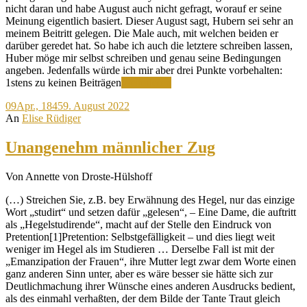
nicht daran und habe August auch nicht gefragt, worauf er seine
Meinung eigentlich basiert. Dieser August sagt, Hubern sei sehr an
meinem Beitritt gelegen. Die Male auch, mit welchen beiden er
darüber geredet hat. So habe ich auch die letztere schreiben lassen,
Huber möge mir selbst schreiben und genau seine Bedingungen
angeben. Jedenfalls würde ich mir aber drei Punkte vorbehalten:
Nur
1stens zu keinen Beiträgen
Weiterlesen
unter
09
Apr., 1845
9. August 2022
meinen
An
Elise Rüdiger
Bedingungen!
Unangenehm männlicher Zug
Von Annette von Droste-Hülshoff
(…) Streichen Sie, z.B. bey Erwähnung des Hegel, nur das einzige
Wort „studirt“ und setzen dafür „gelesen“, – Eine Dame, die auftritt
als „Hegelstudirende“, macht auf der Stelle den Eindruck von
Pretention[1]Pretention: Selbstgefälligkeit – und dies liegt weit
weniger im Hegel als im Studieren … Derselbe Fall ist mit der
„Emanzipation der Frauen“, ihre Mutter legt zwar dem Worte einen
ganz anderen Sinn unter, aber es wäre besser sie hätte sich zur
Deutlichmachung ihrer Wünsche eines anderen Ausdrucks bedient,
als des einmahl verhaßten, der dem Bilde der Tante Traut gleich