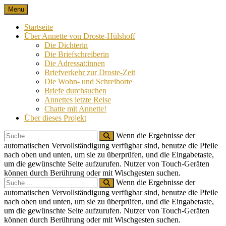
Skip
Menu
Nach 100 Jahren
Annette von Droste-Hülshoff in Briefen
to
content
Startseite
Über Annette von Droste-Hülshoff
Die Dichterin
Die Briefschreiberin
Die Adressat:innen
Briefverkehr zur Droste-Zeit
Die Wohn- und Schreiborte
Briefe durchsuchen
Annettes letzte Reise
Chatte mit Annette!
Über dieses Projekt
Search
Wenn die Ergebnisse der
for:
automatischen Vervollständigung verfügbar sind, benutze die Pfeile
nach oben und unten, um sie zu überprüfen, und die Eingabetaste,
um die gewünschte Seite aufzurufen. Nutzer von Touch-Geräten
können durch Berührung oder mit Wischgesten suchen.
Search
Wenn die Ergebnisse der
for:
automatischen Vervollständigung verfügbar sind, benutze die Pfeile
nach oben und unten, um sie zu überprüfen, und die Eingabetaste,
um die gewünschte Seite aufzurufen. Nutzer von Touch-Geräten
können durch Berührung oder mit Wischgesten suchen.