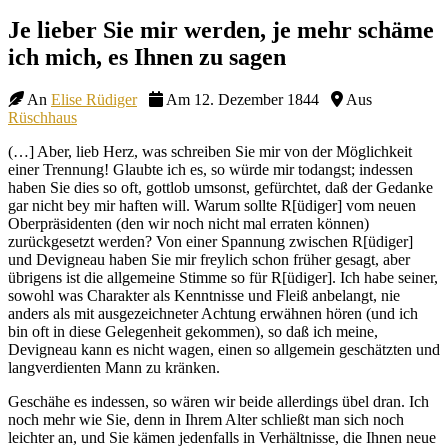
Site
Je lieber Sie mir werden, je mehr schäme
Overlay
ich mich, es Ihnen zu sagen
An
Elise Rüdiger
Am 12. Dezember 1844
Aus
Rüschhaus
(…] Aber, lieb Herz, was schreiben Sie mir von der Möglichkeit
einer Trennung! Glaubte ich es, so würde mir todangst; indessen
haben Sie dies so oft, gottlob umsonst, gefürchtet, daß der Gedanke
gar nicht bey mir haften will. Warum sollte R[üdiger] vom neuen
Oberpräsidenten (den wir noch nicht mal erraten können)
zurückgesetzt werden? Von einer Spannung zwischen R[üdiger]
und Devigneau haben Sie mir freylich schon früher gesagt, aber
übrigens ist die allgemeine Stimme so für R[üdiger]. Ich habe seiner,
sowohl was Charakter als Kenntnisse und Fleiß anbelangt, nie
anders als mit ausgezeichneter Achtung erwähnen hören (und ich
bin oft in diese Gelegenheit gekommen), so daß ich meine,
Devigneau kann es nicht wagen, einen so allgemein geschätzten und
langverdienten Mann zu kränken.
Geschähe es indessen, so wären wir beide allerdings übel dran. Ich
noch mehr wie Sie, denn in Ihrem Alter schließt man sich noch
leichter an, und Sie kämen jedenfalls in Verhältnisse, die Ihnen neue