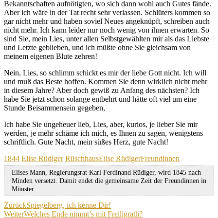
Bekanntschaften aufnötigten, wo sich dann wohl auch Gutes fände.
Aber ich wäre in der Tat recht sehr verlassen. Schlüters kommen so
gar nicht mehr und haben soviel Neues angeknüpft, schreiben auch
nicht mehr. Ich kann leider nur noch wenig von ihnen erwarten. So
sind Sie, mein Lies, unter allen Selbstgewählten mir als das Liebste
und Letzte geblieben, und ich müßte ohne Sie gleichsam von
meinem eigenen Blute zehren!
Nein, Lies, so schlimm schickt es mir der liebe Gott nicht. Ich will
und muß das Beste hoffen. Kommen Sie denn wirklich nicht mehr
in diesem Jahre? Aber doch gewiß zu Anfang des nächsten? Ich
habe Sie jetzt schon solange entbehrt und hätte oft viel um eine
Stunde Beisammensein gegeben,
Ich habe Sie ungeheuer lieb, Lies, aber, kurios, je lieber Sie mir
werden, je mehr schäme ich mich, es Ihnen zu sagen, wenigstens
schriftlich. Gute Nacht, mein süßes Herz, gute Nacht!
Kategorien
Schagwörter
1844
Elise Rüdiger
Rüschhaus
Elise Rüdiger
Freundinnen
Elises Mann, Regierungsrat Karl Ferdinand Rüdiger, wird 1845 nach
Minden versetzt. Damit endet die gemeinsame Zeit der Freundinnen in
Münster.
Beitragsnavigation
Zurück
Spiegelberg, ich kenne Dir!
Weiter
Welches Ende nimmt’s mit Freiligrath?