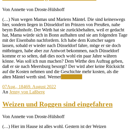
Von Annette von Droste-Hülshoff
(…) Nun wegen Mamas und Mariens Mäntel. Die sind keineswegs
hier, sondern liegen in Düsseldorf im Prinzen von Preußen, nahe
beym Bahnhofe. Der Wirth hat sie zurückbehalten, weil er gedacht
hat, Mama würde sich in Bonn aufhalten und sie am folgenden Tage
mit der Eisenbahn nachfordern. Ich habe dem Kutscher sagen
lassen, sobald er wieder nach Düsseldorf fahre, möge er sie doch
mitbringen, habe aber zur Antwort bekommen, nach Düsseldorf
komme er so selten, daß dies noch wohl ein paar Jahre währen
könne. Was soll ich nun machen? Dem Wirthe den Auftrag geben,
daß er sie nach Meersburg besorgt? Der wird aber keine Rücksicht
auf die Kosten nehmen und die Geschichte mehr kosten, als die
Die
alten Mäntel werth sind. Werner
Weiterlesen
Mäntel
07
Aug., 1846
9. August 2022
liegen
An
Jenny von Laßberg
in
Düsseldorf
Weizen und Roggen sind eingefahren
Von Annette von Droste-Hülshoff
(…) Hier im Hause ist alles wohl. Gestern ist der Weizen