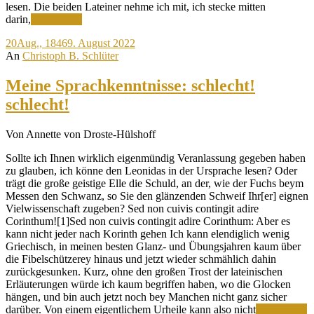
lesen. Die beiden Lateiner nehme ich mit, ich stecke mitten
Mein
darin,
Weiterlesen
ganzes
20
Aug., 1846
9. August 2022
liebes
An
Christoph B. Schlüter
Zusammenleben
mit
mir
Meine Sprachkenntnisse: schlecht!
selbst
schlecht!
Von Annette von Droste-Hülshoff
Sollte ich Ihnen wirklich eigenmündig Veranlassung gegeben haben
zu glauben, ich könne den Leonidas in der Ursprache lesen? Oder
trägt die große geistige Elle die Schuld, an der, wie der Fuchs beym
Messen den Schwanz, so Sie den glänzenden Schweif Ihr[er] eignen
Vielwissenschaft zugeben? Sed non cuivis contingit adire
Corinthum![1]Sed non cuivis contingit adire Corinthum: Aber es
kann nicht jeder nach Korinth gehen Ich kann elendiglich wenig
Griechisch, in meinen besten Glanz- und Übungsjahren kaum über
die Fibelschützerey hinaus und jetzt wieder schmählich dahin
zurückgesunken. Kurz, ohne den großen Trost der lateinischen
Erläuterungen würde ich kaum begriffen haben, wo die Glocken
hängen, und bin auch jetzt noch bey Manchen nicht ganz sicher
M
darüber. Von einem eigentlichem Urheile kann also nicht
Weiterlesen