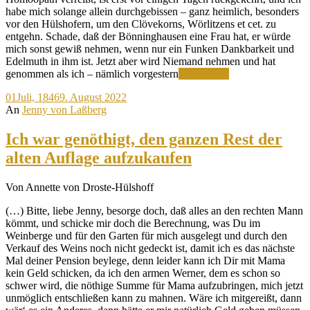
habe mich solange allein durchgebissen – ganz heimlich, besonders
vor den Hülshofern, um den Clövekorns, Wörlitzens et cet. zu
entgehn. Schade, daß der Bönninghausen eine Frau hat, er würde
mich sonst gewiß nehmen, wenn nur ein Funken Dankbarkeit und
Edelmuth in ihm ist. Jetzt aber wird Niemand nehmen und hat
1000
genommen als ich – nämlich vorgestern
Weiterlesen
Schritte
01
Juli, 1846
9. August 2022
von
An
Jenny von Laßberg
meinem
Kanapee
Ich war genöthigt, den ganzen Rest der
alten Auflage aufzukaufen
Von Annette von Droste-Hülshoff
(…) Bitte, liebe Jenny, besorge doch, daß alles an den rechten Mann
kömmt, und schicke mir doch die Berechnung, was Du im
Weinberge und für den Garten für mich ausgelegt und durch den
Verkauf des Weins noch nicht gedeckt ist, damit ich es das nächste
Mal deiner Pension beylege, denn leider kann ich Dir mit Mama
kein Geld schicken, da ich den armen Werner, dem es schon so
schwer wird, die nöthige Summe für Mama aufzubringen, mich jetzt
unmöglich entschließen kann zu mahnen. Wäre ich mitgereißt, dann