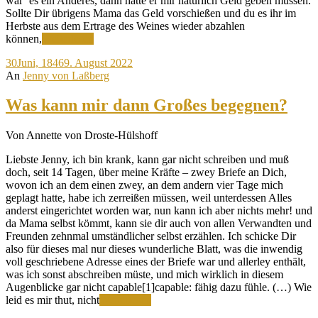
wär‘ es ein Anderes, dann hätte er mir natürlich Geld geben müssen.
Sollte Dir übrigens Mama das Geld vorschießen und du es ihr im
Herbste aus dem Ertrage des Weines wieder abzahlen
Ich
können,
Weiterlesen
war
30
Juni, 1846
9. August 2022
genöthigt,
An
Jenny von Laßberg
den
ganzen
Rest
Was kann mir dann Großes begegnen?
der
alten
Von Annette von Droste-Hülshoff
Auflage
aufzukaufen
Liebste Jenny, ich bin krank, kann gar nicht schreiben und muß
doch, seit 14 Tagen, über meine Kräfte – zwey Briefe an Dich,
wovon ich an dem einen zwey, an dem andern vier Tage mich
geplagt hatte, habe ich zerreißen müssen, weil unterdessen Alles
anderst eingerichtet worden war, nun kann ich aber nichts mehr! und
da Mama selbst kömmt, kann sie dir auch von allen Verwandten und
Freunden zehnmal umständlicher selbst erzählen. Ich schicke Dir
also für dieses mal nur dieses wunderliche Blatt, was die inwendig
voll geschriebene Adresse eines der Briefe war und allerley enthält,
was ich sonst abschreiben müste, und mich wirklich in diesem
Augenblicke gar nicht capable[1]capable: fähig dazu fühle. (…) Wie
Was
leid es mir thut, nicht
Weiterlesen
kann