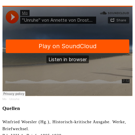
Mo
·
Unruhe
Quellen
Winfried Woesler (Hg.), Historisch-kritische Ausgabe. Werke,
Briefwechsel.