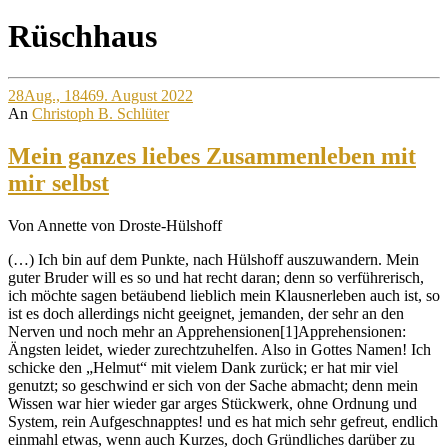
Site
Rüschhaus
Overlay
28
Aug., 1846
9. August 2022
An
Christoph B. Schlüter
Mein ganzes liebes Zusammenleben mit
mir selbst
Von Annette von Droste-Hülshoff
(…) Ich bin auf dem Punkte, nach Hülshoff auszuwandern. Mein
guter Bruder will es so und hat recht daran; denn so verführerisch,
ich möchte sagen betäubend lieblich mein Klausnerleben auch ist, so
ist es doch allerdings nicht geeignet, jemanden, der sehr an den
Nerven und noch mehr an Apprehensionen[1]Apprehensionen:
Ängsten leidet, wieder zurechtzuhelfen. Also in Gottes Namen! Ich
schicke den „Helmut“ mit vielem Dank zurück; er hat mir viel
genutzt; so geschwind er sich von der Sache abmacht; denn mein
Wissen war hier wieder gar arges Stückwerk, ohne Ordnung und
System, rein Aufgeschnapptes! und es hat mich sehr gefreut, endlich
einmahl etwas, wenn auch Kurzes, doch Gründliches darüber zu