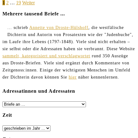
Seitennummerierung
Page
Page
Page
1
2
…
19
Weiter
mir
dann
der
Mehrere tausend Briefe ...
Großes
Beiträge
begegnen?
... schrieb
Annette von Droste-Hülshoff
, die westfälische
Dichterin und Autorin von Prosatexten wie der "Judenbuche",
im Laufe ihre Lebens (1797-1848). Viele sind nicht erhalten –
sie selbst oder die Adressaten haben sie verbrannt. Diese Website
sammelt, kategorisiert und verschlagwortet
rund 350 Auszüge
aus Droste-Briefen. Viele sind ergänzt durch Kommentare von
Zeitgenoss:innen. Einige der wichtigsten Menschen im Umfeld
der Dichterin davon können Sie
hier
näher kennenlernen.
Adressatinnen und Adressaten
Zeit