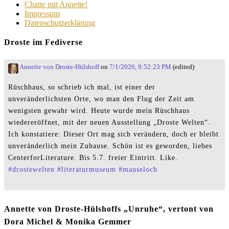
Chatte mit Annette!
Impressum
Datenschutzerklärung
Droste im Fediverse
Annette von Droste-Hülshoff
on
7/1/2026, 9:52:23 PM
(edited)
Rüschhaus, so schrieb ich mal, ist einer der
unveränderlichsten Orte, wo man den Flug der Zeit am
wenigsten gewahr wird. Heute wurde mein Rüschhaus
wiedereröffnet, mit der neuen Ausstellung „Droste Welten“.
Ich konstatiere: Dieser Ort mag sich verändern, doch er bleibt
unveränderlich mein Zuhause. Schön ist es geworden, liebes
CenterforLiterature. Bis 5.7. freier Eintritt. Like.
#
drostewelten
#
literaturmuseum
#
mauseloch
Annette von Droste-Hülshoffs „Unruhe“, vertont von
Dora Michel & Monika Gemmer