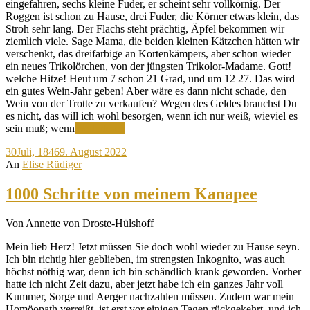
eingefahren, sechs kleine Fuder, er scheint sehr vollkörnig. Der
Roggen ist schon zu Hause, drei Fuder, die Körner etwas klein, das
Stroh sehr lang. Der Flachs steht prächtig, Äpfel bekommen wir
ziemlich viele. Sage Mama, die beiden kleinen Kätzchen hätten wir
verschenkt, das dreifarbige an Kortenkämpers, aber schon wieder
ein neues Trikolörchen, von der jüngsten Trikolor-Madame. Gott!
welche Hitze! Heut um 7 schon 21 Grad, und um 12 27. Das wird
ein gutes Wein-Jahr geben! Aber wäre es dann nicht schade, den
Wein von der Trotte zu verkaufen? Wegen des Geldes brauchst Du
es nicht, das will ich wohl besorgen, wenn ich nur weiß, wieviel es
Weizen
sein muß; wenn
Weiterlesen
und
30
Juli, 1846
9. August 2022
Roggen
An
Elise Rüdiger
sind
eingefahren
1000 Schritte von meinem Kanapee
Von Annette von Droste-Hülshoff
Mein lieb Herz! Jetzt müssen Sie doch wohl wieder zu Hause seyn.
Ich bin richtig hier geblieben, im strengsten Inkognito, was auch
höchst nöthig war, denn ich bin schändlich krank geworden. Vorher
hatte ich nicht Zeit dazu, aber jetzt habe ich ein ganzes Jahr voll
Kummer, Sorge und Aerger nachzahlen müssen. Zudem war mein
Homöopath verreißt, ist erst vor einigen Tagen rückgekehrt, und ich