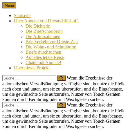
Skip
Menu
Nach 100 Jahren
Annette von Droste-Hülshoff in Briefen
to
content
Startseite
Über Annette von Droste-Hülshoff
Die Dichterin
Die Briefschreiberin
Die Adressat:innen
Briefverkehr zur Droste-Zeit
Die Wohn- und Schreiborte
Briefe durchsuchen
Annettes letzte Reise
Chatte mit Annette!
Über dieses Projekt
Search
Wenn die Ergebnisse der
for:
automatischen Vervollständigung verfügbar sind, benutze die Pfeile
nach oben und unten, um sie zu überprüfen, und die Eingabetaste,
um die gewünschte Seite aufzurufen. Nutzer von Touch-Geräten
können durch Berührung oder mit Wischgesten suchen.
Search
Wenn die Ergebnisse der
for:
automatischen Vervollständigung verfügbar sind, benutze die Pfeile
nach oben und unten, um sie zu überprüfen, und die Eingabetaste,
um die gewünschte Seite aufzurufen. Nutzer von Touch-Geräten
können durch Berührung oder mit Wischgesten suchen.