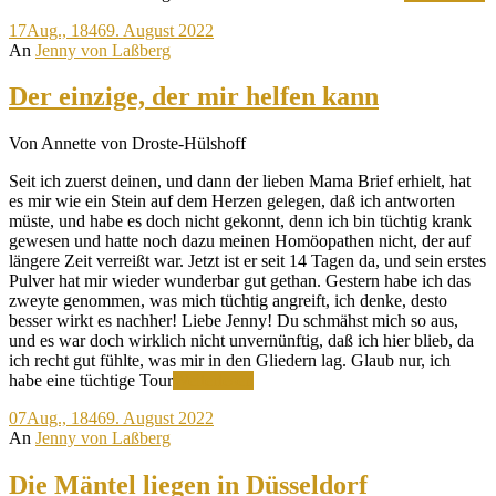
S
17
Aug., 1846
9. August 2022
s
An
Jenny von Laßberg
s
Der einzige, der mir helfen kann
Von Annette von Droste-Hülshoff
Seit ich zuerst deinen, und dann der lieben Mama Brief erhielt, hat
es mir wie ein Stein auf dem Herzen gelegen, daß ich antworten
müste, und habe es doch nicht gekonnt, denn ich bin tüchtig krank
gewesen und hatte noch dazu meinen Homöopathen nicht, der auf
längere Zeit verreißt war. Jetzt ist er seit 14 Tagen da, und sein erstes
Pulver hat mir wieder wunderbar gut gethan. Gestern habe ich das
zweyte genommen, was mich tüchtig angreift, ich denke, desto
besser wirkt es nachher! Liebe Jenny! Du schmähst mich so aus,
und es war doch wirklich nicht unvernünftig, daß ich hier blieb, da
ich recht gut fühlte, was mir in den Gliedern lag. Glaub nur, ich
Der
habe eine tüchtige Tour
Weiterlesen
einzige,
07
Aug., 1846
9. August 2022
der
An
Jenny von Laßberg
mir
helfen
kann
Die Mäntel liegen in Düsseldorf