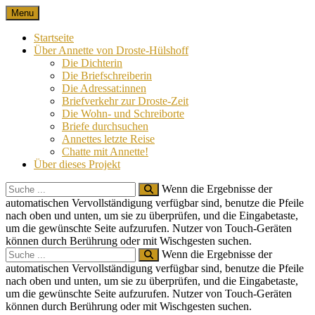
Skip
Menu
Nach 100 Jahren
Annette von Droste-Hülshoff in Briefen
to
content
Startseite
Über Annette von Droste-Hülshoff
Die Dichterin
Die Briefschreiberin
Die Adressat:innen
Briefverkehr zur Droste-Zeit
Die Wohn- und Schreiborte
Briefe durchsuchen
Annettes letzte Reise
Chatte mit Annette!
Über dieses Projekt
Search
Wenn die Ergebnisse der
for:
automatischen Vervollständigung verfügbar sind, benutze die Pfeile
nach oben und unten, um sie zu überprüfen, und die Eingabetaste,
um die gewünschte Seite aufzurufen. Nutzer von Touch-Geräten
können durch Berührung oder mit Wischgesten suchen.
Search
Wenn die Ergebnisse der
for:
automatischen Vervollständigung verfügbar sind, benutze die Pfeile
nach oben und unten, um sie zu überprüfen, und die Eingabetaste,
um die gewünschte Seite aufzurufen. Nutzer von Touch-Geräten
können durch Berührung oder mit Wischgesten suchen.