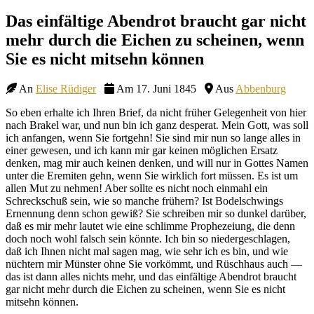
Site
Das einfältige Abendrot braucht gar nicht
Overlay
mehr durch die Eichen zu scheinen, wenn
Sie es nicht mitsehn können
An
Elise Rüdiger
Am 17. Juni 1845
Aus
Abbenburg
So eben erhalte ich Ihren Brief, da nicht früher Gelegenheit von hier
nach Brakel war, und nun bin ich ganz desperat. Mein Gott, was soll
ich anfangen, wenn Sie fortgehn! Sie sind mir nun so lange alles in
einer gewesen, und ich kann mir gar keinen möglichen Ersatz
denken, mag mir auch keinen denken, und will nur in Gottes Namen
unter die Eremiten gehn, wenn Sie wirklich fort müssen. Es ist um
allen Mut zu nehmen! Aber sollte es nicht noch einmahl ein
Schreckschuß sein, wie so manche frühern? Ist Bodelschwings
Ernennung denn schon gewiß? Sie schreiben mir so dunkel darüber,
daß es mir mehr lautet wie eine schlimme Prophezeiung, die denn
doch noch wohl falsch sein könnte. Ich bin so niedergeschlagen,
daß ich Ihnen nicht mal sagen mag, wie sehr ich es bin, und wie
nüchtern mir Münster ohne Sie vorkömmt, und Rüschhaus auch —
das ist dann alles nichts mehr, und das einfältige Abendrot braucht
gar nicht mehr durch die Eichen zu scheinen, wenn Sie es nicht
mitsehn können.