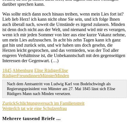
darüber sprechen kann.
Was sollte mich dann noch hinaus treiben, wenn mein Lies fort ist?
Lieb lieb Herz! ich kann nicht ohne Sie sein, und ich folge Ihnen
auch überall nach, soweit die Umstände es irgend zulassen. Minden
ist denn doch nicht aus der Welt, und niemand wird mir es verargen,
wenn ich mir jeden Sommer von hier aus eine kurze Vakanz nehme,
um mein Lies aufzusuchen. In acht bis zehn Tagen kann ich ganz
gut hin und zurück sein, und wir haben uns doch gesehn, die
Herzen leicht gesprochen, und das vermieden, was der Tod aller
engeren Verhältnisse ist, die Unbekanntschaft mit den gegenseitigen
Interessen der Gegenwart. (…)
Kategorien
Schagwörter
1845
Abbenburg
Elise Rüdiger
Elise
Rüdiger
Freundinnen
Münster
Minden
Nach dem Amtsantritt von Ludwig Karl von Bodelschwingh als
Regierungspräsident von Münster am 27. Mai 1845 lässt sich Elise
Rüdigers Mann nach Minden versetzen.
Beitragsnavigation
Zurück
Schlichtungsversuch im Familienstreit
Weiter
Ich tat wie eine Schulzenfrau
Mehrere tausend Briefe ...