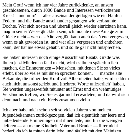
Mein Gott! wenn ich nur vier Jahre zurückdenke, an unsern
geschlossenen, durch 1000 Bande und Interessen verflochtenen
Kreis! – und nun? — alles auseinander geflogen wie ein Haufen
Federn, und die Bande auseinander gegangen wie verbrannte
Dochte. Wer sich trösten und überall gleich wieder einrichten kann,
mag in seiner Weise glücklich sein; ich möchte diese Anlage zum
Glücke nicht – wer das Alte vergißt, kann auch das Neue vergessen,
wenn es alt geworden ist, und wer alles vergessen und entbehren
kann, der hat nie etwas gehabt, und sollte gar nicht mitsprechen.
Sie haben indessen noch einige Aussicht auf Ersatz. Grade was
Ihnen jetzt Minden so fatal macht, wird es Ihnen späterhin lieb
machen, die Erinnerungen – Menschen, mit denen Sie so vieles
erlebt, über so vieles mit ihnen sprechen können. — manche alte
Bekannte, die früher den Kopf voll Albernheiten hatte, wird seitdem
auch nicht umsonst gelebt und [mehrere Worte unleserlich] haben,
Sie werden ungezweifelt mitunter auf Ernst und ein wehmütiges
Verständnis treffen, wo Sie es gar nicht erwarteten, und da wird sich
denn nach und nach ein Kreis zusammen ziehn.
Ich aber habe mich schon seit so vielen Jahren von meinen
Jugendbekannten zurückgezogen, daß ich eigentlich nur leere und
unbedeutende Erinnerungen mit ihnen teile, und für die wenigen
tieferen — an meine Kindheit, Vater und Bruder — ihrer nicht
bedarf, da ich ja mitten darin lebe, und täglich mit den Meinigen