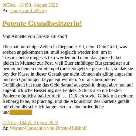
06
Dez., 1845
9. August 2022
Heimweh
An
Jenny von Laßberg
zu
haben
Potente Grundbesitzerin!
Von Annette von Droste-Hülshoff
Diesmal nur einige Zeilen in fliegender Eil, denn Dein Geld, was
soeben angekommen ist, muß sogleich wieder fort, um in
Tresorscheine umgesetzt zu werden und dann das ganze Paket
gleich in Münster zur Post, weil Euer einfältiger Bürgermeister auf
beiden Scheinen den Stempel (oder Siegel) vergessen hat, so daß sie
bey der Kasse in dieser Gestalt gar nicht können als gültig angesehn
und den Quittungen beygelegt werden. Nur aus besonderer
Gefälligkeit hat man das Geld darauf ausgezahlt, dringt aber nun auf
augenblickliche Besserung des Fehlers. Schick also die beiden
Papiere möglichst bald zurück! … Daß ich soviel Glück mit meinem
Rebberg habe, ist prächtig, und die Akquisition des Gartens gefällt
mir ebenfalls sehr; ich fange jetzt an, eine ordentliche
Potente
und
Weiterlesen
Grundbesitzerin!
25
Nov., 1845
9. August 2022
An
Werner-Constantin von Droste-Hülshoff