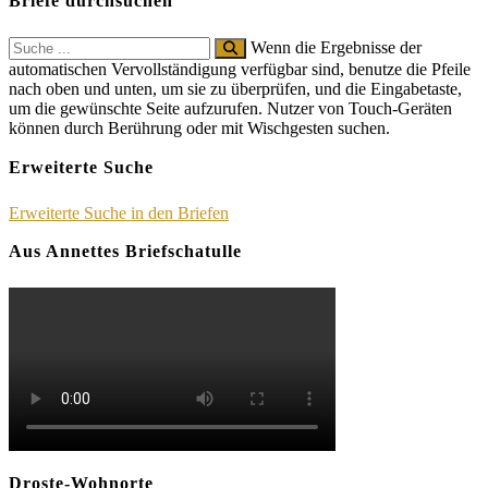
Briefe durchsuchen
Search
Wenn die Ergebnisse der
for:
automatischen Vervollständigung verfügbar sind, benutze die Pfeile
nach oben und unten, um sie zu überprüfen, und die Eingabetaste,
um die gewünschte Seite aufzurufen. Nutzer von Touch-Geräten
können durch Berührung oder mit Wischgesten suchen.
Erweiterte Suche
Erweiterte Suche in den Briefen
Aus Annettes Briefschatulle
Droste-Wohnorte