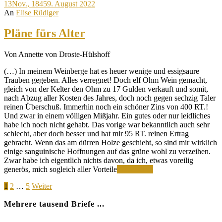
13
Nov., 1845
9. August 2022
An
Elise Rüdiger
Pläne fürs Alter
Von Annette von Droste-Hülshoff
(…) In meinem Weinberge hat es heuer wenige und essigsaure
Trauben gegeben. Alles verregnet! Doch elf Ohm Wein gemacht,
gleich von der Kelter den Ohm zu 17 Gulden verkauft und somit,
nach Abzug aller Kosten des Jahres, doch noch gegen sechzig Taler
reinen Überschuß. Immerhin noch ein schöner Zins von 400 RT.!
Und zwar in einem völligen Mißjahr. Ein gutes oder nur leidliches
habe ich noch nicht gehabt. Das vorige war bekanntlich auch sehr
schlecht, aber doch besser und hat mir 95 RT. reinen Ertrag
gebracht. Wenn das am dürren Holze geschieht, so sind mir wirklich
einige sanguinische Hoffnungen auf das grüne wohl zu verzeihen.
Zwar habe ich eigentlich nichts davon, da ich, etwas voreilig
Pläne
generös, mich sogleich aller Vorteile
Weiterlesen
fürs
Seitennummerierung
Page
Page
Page
1
2
…
5
Weiter
Alter
der
Mehrere tausend Briefe ...
Beiträge