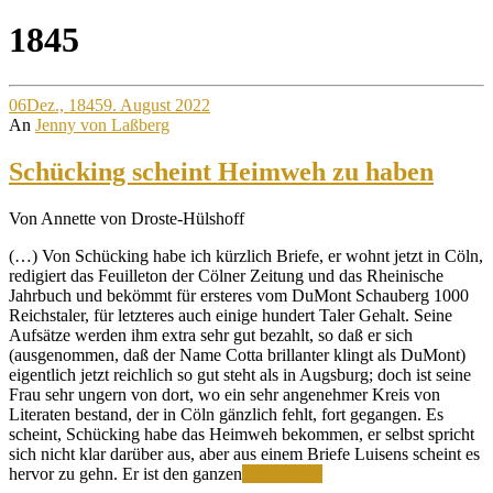
Site
1845
Overlay
06
Dez., 1845
9. August 2022
An
Jenny von Laßberg
Schücking scheint Heimweh zu haben
Von Annette von Droste-Hülshoff
(…) Von Schücking habe ich kürzlich Briefe, er wohnt jetzt in Cöln,
redigiert das Feuilleton der Cölner Zeitung und das Rheinische
Jahrbuch und bekömmt für ersteres vom DuMont Schauberg 1000
Reichstaler, für letzteres auch einige hundert Taler Gehalt. Seine
Aufsätze werden ihm extra sehr gut bezahlt, so daß er sich
(ausgenommen, daß der Name Cotta brillanter klingt als DuMont)
eigentlich jetzt reichlich so gut steht als in Augsburg; doch ist seine
Frau sehr ungern von dort, wo ein sehr angenehmer Kreis von
Literaten bestand, der in Cöln gänzlich fehlt, fort gegangen. Es
scheint, Schücking habe das Heimweh bekommen, er selbst spricht
sich nicht klar darüber aus, aber aus einem Briefe Luisens scheint es
Schücking
hervor zu gehn. Er ist den ganzen
Weiterlesen
scheint