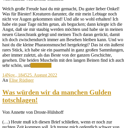
Welch große Freude hast du mir gemacht, Du guter lieber Onkel!
Was für Biester! Kreaturen darunter, die mir mein Lebtage noch
nicht vor Augen gekommen sind! Und alle so wohl erhalten! Ich
habe ein paar Tage nichts getan, als begucken; dann kriegte ich die
Angst, daß sie mir staubig werden möchten und habe sie in meinen
neuen Glasschrank gelegt und meinen Tisch daran gerückt, damit
ich doch zwischendurch immer am Besehen bleiben kann. Und wo
hast du die kleine Pharaonsmuschel hergekriegt? Das ist ein äußerst
rares Stück, ich habe sie ein paarmahl in ganz großen Sammlungen,
aber immer zuletzt, als das Beste von der ganzen Geschichte,
gesehen. Die beiden Muscheln mit den langen Beinen find ich auch
Sammlerglück
sehr schön, und
Weiterlesen
und
14
Nov., 1845
25. August 2022
-
An
Elise Rüdiger
list
Was würden wir da manchen Gulden
totschlagen!
Von Annette von Droste-Hülshoff
(…) Heute muß ich diesen Brief schließen, wenn er noch zur
rechten Zeit kommen soll. Ich trenne mich ordentlich schwer von