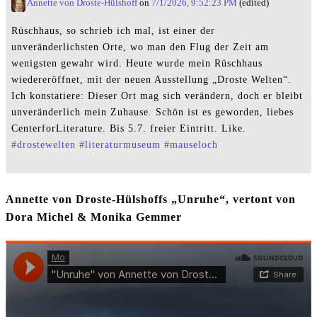
Annette von Droste-Hülshoff
on
7/1/2026, 9:52:23 PM
(edited)
Rüschhaus, so schrieb ich mal, ist einer der
unveränderlichsten Orte, wo man den Flug der Zeit am
wenigsten gewahr wird. Heute wurde mein Rüschhaus
wiedereröffnet, mit der neuen Ausstellung „Droste Welten“.
Ich konstatiere: Dieser Ort mag sich verändern, doch er bleibt
unveränderlich mein Zuhause. Schön ist es geworden, liebes
CenterforLiterature. Bis 5.7. freier Eintritt. Like.
#
drostewelten
#
literaturmuseum
#
mauseloch
Annette von Droste-Hülshoffs „Unruhe“, vertont von
Dora Michel & Monika Gemmer