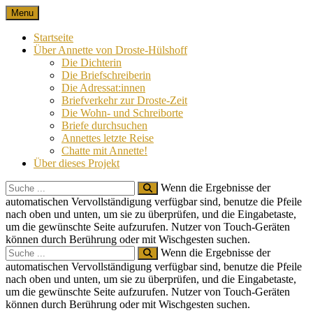
Skip
Menu
Nach 100 Jahren
Annette von Droste-Hülshoff in Briefen
to
content
Startseite
Über Annette von Droste-Hülshoff
Die Dichterin
Die Briefschreiberin
Die Adressat:innen
Briefverkehr zur Droste-Zeit
Die Wohn- und Schreiborte
Briefe durchsuchen
Annettes letzte Reise
Chatte mit Annette!
Über dieses Projekt
Search
Wenn die Ergebnisse der
for:
automatischen Vervollständigung verfügbar sind, benutze die Pfeile
nach oben und unten, um sie zu überprüfen, und die Eingabetaste,
um die gewünschte Seite aufzurufen. Nutzer von Touch-Geräten
können durch Berührung oder mit Wischgesten suchen.
Search
Wenn die Ergebnisse der
for:
automatischen Vervollständigung verfügbar sind, benutze die Pfeile
nach oben und unten, um sie zu überprüfen, und die Eingabetaste,
um die gewünschte Seite aufzurufen. Nutzer von Touch-Geräten
können durch Berührung oder mit Wischgesten suchen.