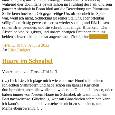
während dies doch ganz gewiß schon im Frühling der Fall, und sein
ganzer Aufenthalt in Bonn bloß auf die Bewerbung um Püttmanns
Stelle berechnet war. Ob gegenseitige Unzufriedenheit im Spiele
war, weiß ich nicht, Schücking ist seiner Stellung aber offenbar
völlig überdrüssig gewesen – er ist wieder so eilig und läßt Luisen
seinen Brief beenden, und sie schreibt mit einiger Bitterkeit: „Der
Abschied von Augsburg und unsern dortigen Freunden thut uns
Sch
beiden schwer leid! einen so angenehmen Zirkel, eine
Weiterlesen
führ
14
Nov., 1845
9. August 2022
ein
An
Elise Rüdiger
Leb
en
gran
Haare im Schnabel
seig
Von Annette von Droste-Hülshoff
(…) Lieb Lies, ich plage mich wie ein armer Hund mit meinen
schlechten Stahlfedern und habe schon ein ganzes Kästchen
durchprobiert, aber alle wollen entweder die Dinte nicht lassen, oder
haben immer von Neuem Haare im Schnabel, als wenn ihnen ein
Bart nachwüchse. Glückselig, wer mit Gänsekielen schreiben kann!
ich kann’s nicht, denn ich verstehe sie nicht zu schneiden, und
Mama ebensowenig. (…)