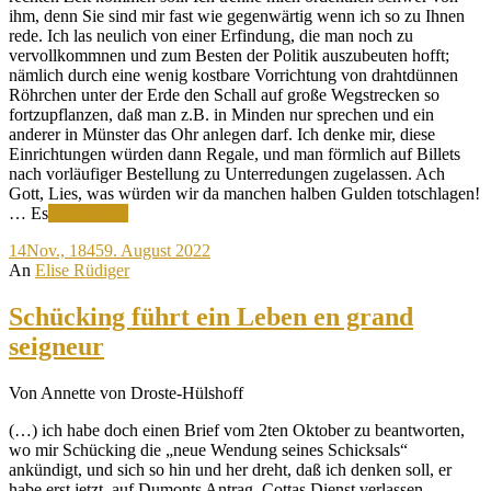
ihm, denn Sie sind mir fast wie gegenwärtig wenn ich so zu Ihnen
rede. Ich las neulich von einer Erfindung, die man noch zu
vervollkommnen und zum Besten der Politik auszubeuten hofft;
nämlich durch eine wenig kostbare Vorrichtung von drahtdünnen
Röhrchen unter der Erde den Schall auf große Wegstrecken so
fortzupflanzen, daß man z.B. in Minden nur sprechen und ein
anderer in Münster das Ohr anlegen darf. Ich denke mir, diese
Einrichtungen würden dann Regale, und man förmlich auf Billets
nach vorläufiger Bestellung zu Unterredungen zugelassen. Ach
Gott, Lies, was würden wir da manchen halben Gulden totschlagen!
Was
… Es
Weiterlesen
würden
14
Nov., 1845
9. August 2022
wir
An
Elise Rüdiger
da
manchen
Gulden
Schücking führt ein Leben en grand
totschlagen!
seigneur
Von Annette von Droste-Hülshoff
(…) ich habe doch einen Brief vom 2ten Oktober zu beantworten,
wo mir Schücking die „neue Wendung seines Schicksals“
ankündigt, und sich so hin und her dreht, daß ich denken soll, er
habe erst jetzt, auf Dumonts Antrag, Cottas Dienst verlassen,