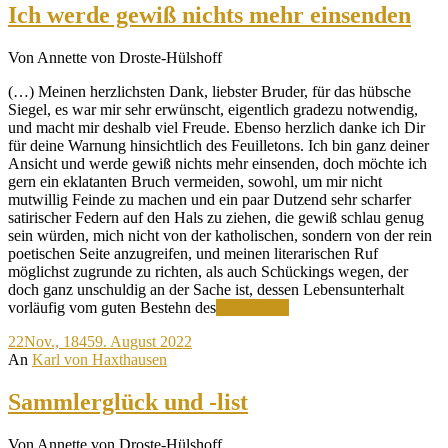
Ich werde gewiß nichts mehr einsenden
Von Annette von Droste-Hülshoff
(…) Meinen herzlichsten Dank, liebster Bruder, für das hübsche
Siegel, es war mir sehr erwünscht, eigentlich gradezu notwendig,
und macht mir deshalb viel Freude. Ebenso herzlich danke ich Dir
für deine Warnung hinsichtlich des Feuilletons. Ich bin ganz deiner
Ansicht und werde gewiß nichts mehr einsenden, doch möchte ich
gern ein eklatanten Bruch vermeiden, sowohl, um mir nicht
mutwillig Feinde zu machen und ein paar Dutzend sehr scharfer
satirischer Federn auf den Hals zu ziehen, die gewiß schlau genug
sein würden, mich nicht von der katholischen, sondern von der rein
poetischen Seite anzugreifen, und meinen literarischen Ruf
möglichst zugrunde zu richten, als auch Schückings wegen, der
doch ganz unschuldig an der Sache ist, dessen Lebensunterhalt
Ich
vorläufig vom guten Bestehn des
Weiterlesen
werde
22
Nov., 1845
9. August 2022
gewiß
An
Karl von Haxthausen
nichts
mehr
einsenden
Sammlerglück und -list
Von Annette von Droste-Hülshoff