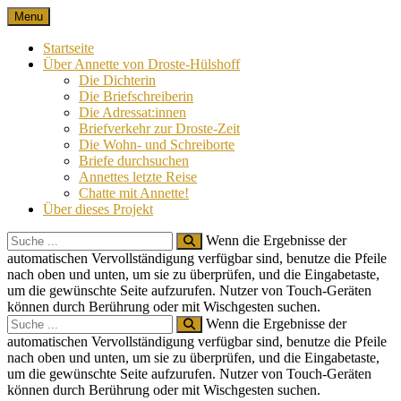
Skip
Menu
Nach 100 Jahren
Annette von Droste-Hülshoff in Briefen
to
content
Startseite
Über Annette von Droste-Hülshoff
Die Dichterin
Die Briefschreiberin
Die Adressat:innen
Briefverkehr zur Droste-Zeit
Die Wohn- und Schreiborte
Briefe durchsuchen
Annettes letzte Reise
Chatte mit Annette!
Über dieses Projekt
Search
Wenn die Ergebnisse der
for:
automatischen Vervollständigung verfügbar sind, benutze die Pfeile
nach oben und unten, um sie zu überprüfen, und die Eingabetaste,
um die gewünschte Seite aufzurufen. Nutzer von Touch-Geräten
können durch Berührung oder mit Wischgesten suchen.
Search
Wenn die Ergebnisse der
for:
automatischen Vervollständigung verfügbar sind, benutze die Pfeile
nach oben und unten, um sie zu überprüfen, und die Eingabetaste,
um die gewünschte Seite aufzurufen. Nutzer von Touch-Geräten
können durch Berührung oder mit Wischgesten suchen.