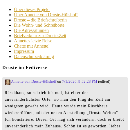
Über dieses Projekt
Über Annette von Droste-Hülshoff
Droste – die Briefschreiberin
Die Wohn- und Schreiborte
Die Adressat:innen
Briefverkehr zur Droste-Zeit
Annettes letzte Reise
Chatte mit Annette!
Impressum
Datenschutzerklärung
Droste im Fediverse
Annette von Droste-Hülshoff
on
7/1/2026, 9:52:23 PM
(edited)
Rüschhaus, so schrieb ich mal, ist einer der
unveränderlichsten Orte, wo man den Flug der Zeit am
wenigsten gewahr wird. Heute wurde mein Rüschhaus
wiedereröffnet, mit der neuen Ausstellung „Droste Welten“.
Ich konstatiere: Dieser Ort mag sich verändern, doch er bleibt
unveränderlich mein Zuhause. Schön ist es geworden, liebes