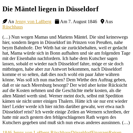
Site
Die Mäntel liegen in Düsseldorf
Overlay
An
Jenny von Laßberg
Am 7. August 1846
Aus
Rüschhaus
(…) Nun wegen Mamas und Mariens Mäntel. Die sind keineswegs
hier, sondern liegen in Düsseldorf im Prinzen von Preußen, nahe
beym Bahnhofe. Der Wirth hat sie zurückbehalten, weil er gedacht
hat, Mama würde sich in Bonn aufhalten und sie am folgenden Tage
mit der Eisenbahn nachfordern. Ich habe dem Kutscher sagen
lassen, sobald er wieder nach Düsseldorf fahre, möge er sie doch
mitbringen, habe aber zur Antwort bekommen, nach Düsseldorf
komme er so selten, daß dies noch wohl ein paar Jahre währen
könne. Was soll ich nun machen? Dem Wirthe den Auftrag geben,
daß er sie nach Meersburg besorgt? Der wird aber keine Rücksicht
auf die Kosten nehmen und die Geschichte mehr kosten, als die
alten Mäntel werth sind. Werner meint doch, selbst mit Spedition
kämen sie nicht unter einigen Thalern. Hätte ich sie nur erst wieder
hier! Leider werde ich hier nichts darüber gewahr, wer etwa nach
Düsseldorf reist? Ich werde einige Zeilen an Wernern schreiben, der
hatte mir auch gestern den fehlgeschlagenen Rath wegen des
Kutschers gegeben und muß sich nun etwas anderes aussinnen. (…)
Kategorien
Schagwörter
1846
Jenny von Laßberg
Rüschhaus
Düsseldorf
Finanzen
Reisen