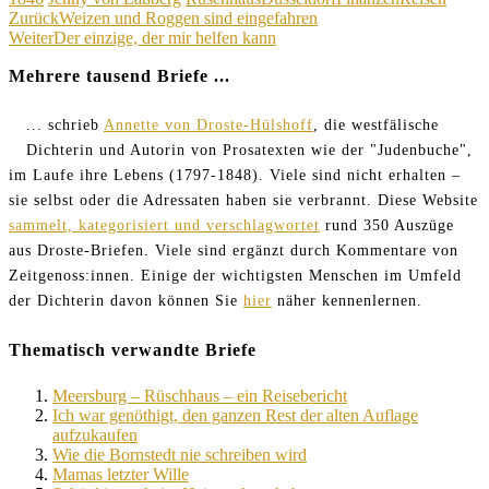
Beitragsnavigation
Zurück
Weizen und Roggen sind eingefahren
Weiter
Der einzige, der mir helfen kann
Mehrere tausend Briefe ...
... schrieb
Annette von Droste-Hülshoff
, die westfälische
Dichterin und Autorin von Prosatexten wie der "Judenbuche",
im Laufe ihre Lebens (1797-1848). Viele sind nicht erhalten –
sie selbst oder die Adressaten haben sie verbrannt. Diese Website
sammelt, kategorisiert und verschlagwortet
rund 350 Auszüge
aus Droste-Briefen. Viele sind ergänzt durch Kommentare von
Zeitgenoss:innen. Einige der wichtigsten Menschen im Umfeld
der Dichterin davon können Sie
hier
näher kennenlernen.
Thematisch verwandte Briefe
Meersburg – Rüschhaus – ein Reisebericht
Ich war genöthigt, den ganzen Rest der alten Auflage
aufzukaufen
Wie die Bornstedt nie schreiben wird
Mamas letzter Wille