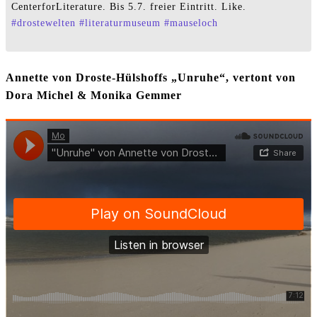
CenterforLiterature. Bis 5.7. freier Eintritt. Like.
#
drostewelten
#
literaturmuseum
#
mauseloch
Annette von Droste-Hülshoffs „Unruhe“, vertont von
Dora Michel & Monika Gemmer