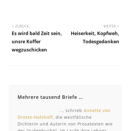
Beitragsnavigation
ZURÜCK
WEITER
Es wird bald Zeit sein,
Heiserkeit, Kopfweh,
unsre Koffer
Todesgedanken
wegzuschicken
Mehrere tausend Briefe ...
... schrieb
Annette von
Droste-Hülshoff
, die westfälische
Dichterin und Autorin von Prosatexten wie
der "Judenbuche", im Laufe ihre Lebens