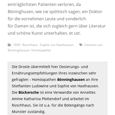
einträglichsten Patienten verloren, da
Böninghusen, wie sie spöttisch sagen, ein Doktor
für die vornehmen Leute und sonderlich
für Damen ist, die sich zugleich gern über Literatur
und schöne Kunst unterhalten, et cet.
Kategorien
Schagwörter
1830
Rüschhaus
Sophie von Haxthausen
Clemens von
Bönninghausen
Homöopathie
Die Droste übermittelt hier Dosierungs- und
Ernährungsempfehlungen ihres inzwischen sehr
gefragten - Homöopathen
Bönninghausen
an ihre
Stieftanten Ludowine und Sophie von Haxthausen.
Die
Bückersche
ist eine Verwandte von Annettes
Amme Katharina Plettendorf und arbeitet im
Rüschhaus. Sie ist u.a. für die Botengänge nach
Münster zuständig.