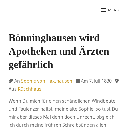
Skip
MENU
to
NACH 100 JAHREN
Annette von Droste-Hülshoff in Briefen
content
Site
Overlay
Bönninghausen wird
Apotheken und Ärzten
gefährlich
An
Sophie von Haxthausen
Am 7. Juli 1830
Aus
Rüschhaus
Wenn Du mich für einen schändlichen Windbeutel
und Faulenzer hältst, meine alte Sophie, so tust Du
mir aber dieses Mal denn doch Unrecht, obgleich
ich durch meine frühren Schreibsünden allen