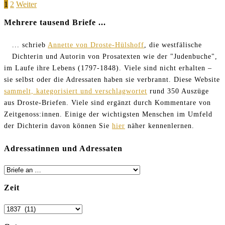
Seitennummerierung
Page
Page
1
2
Weiter
meiner
Schublade
der
Mehrere tausend Briefe ...
verkommt
Beiträge
... schrieb
Annette von Droste-Hülshoff
, die westfälische
Dichterin und Autorin von Prosatexten wie der "Judenbuche",
im Laufe ihre Lebens (1797-1848). Viele sind nicht erhalten –
sie selbst oder die Adressaten haben sie verbrannt. Diese Website
sammelt, kategorisiert und verschlagwortet
rund 350 Auszüge
aus Droste-Briefen. Viele sind ergänzt durch Kommentare von
Zeitgenoss:innen. Einige der wichtigsten Menschen im Umfeld
der Dichterin davon können Sie
hier
näher kennenlernen.
Adressatinnen und Adressaten
Zeit