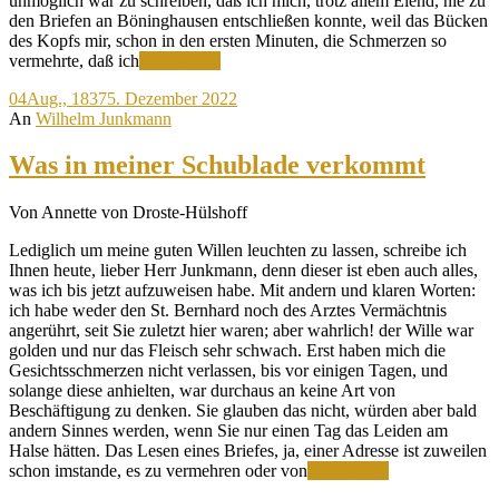
unmöglich war zu schreiben, daß ich mich, trotz allem Elend, nie zu
den Briefen an Böninghausen entschließen konnte, weil das Bücken
des Kopfs mir, schon in den ersten Minuten, die Schmerzen so
Zahnweh
vermehrte, daß ich
Weiterlesen
heute,
04
Aug., 1837
5. Dezember 2022
Zahnweh
An
Wilhelm Junkmann
morgen,
Zahnweh
alle
Was in meiner Schublade verkommt
Tage
Von Annette von Droste-Hülshoff
Lediglich um meine guten Willen leuchten zu lassen, schreibe ich
Ihnen heute, lieber Herr Junkmann, denn dieser ist eben auch alles,
was ich bis jetzt aufzuweisen habe. Mit andern und klaren Worten:
ich habe weder den St. Bernhard noch des Arztes Vermächtnis
angerührt, seit Sie zuletzt hier waren; aber wahrlich! der Wille war
golden und nur das Fleisch sehr schwach. Erst haben mich die
Gesichtsschmerzen nicht verlassen, bis vor einigen Tagen, und
solange diese anhielten, war durchaus an keine Art von
Beschäftigung zu denken. Sie glauben das nicht, würden aber bald
andern Sinnes werden, wenn Sie nur einen Tag das Leiden am
Halse hätten. Das Lesen eines Briefes, ja, einer Adresse ist zuweilen
Was
schon imstande, es zu vermehren oder von
Weiterlesen
in