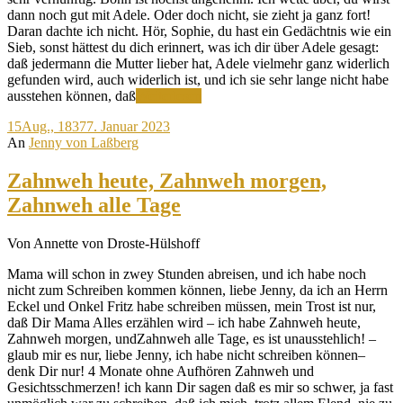
dann noch gut mit Adele. Oder doch nicht, sie zieht ja ganz fort!
Daran dachte ich nicht. Hör, Sophie, du hast ein Gedächtnis wie ein
Sieb, sonst hättest du dich erinnert, was ich dir über Adele gesagt:
daß jedermann die Mutter lieber hat, Adele vielmehr ganz widerlich
gefunden wird, auch widerlich ist, und ich sie sehr lange nicht habe
Wohl
ausstehen können, daß
Weiterlesen
von
15
Aug., 1837
7. Januar 2023
keiner
An
Jenny von Laßberg
Person
in
meinem
Zahnweh heute, Zahnweh morgen,
Leben
Zahnweh alle Tage
bekam
ich
soviel
Von Annette von Droste-Hülshoff
Unangenehmes
zu
Mama will schon in zwey Stunden abreisen, und ich habe noch
hören
nicht zum Schreiben kommen können, liebe Jenny, da ich an Herrn
Eckel und Onkel Fritz habe schreiben müssen, mein Trost ist nur,
daß Dir Mama Alles erzählen wird – ich habe Zahnweh heute,
Zahnweh morgen, undZahnweh alle Tage, es ist unausstehlich! –
glaub mir es nur, liebe Jenny, ich habe nicht schreiben können–
denk Dir nur! 4 Monate ohne Aufhören Zahnweh und
Gesichtsschmerzen! ich kann Dir sagen daß es mir so schwer, ja fast