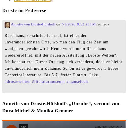
Droste im Fediverse
Annette von Droste-Hülshoff
on
7/1/2026, 9:52:23 PM
(edited)
Rüschhaus, so schrieb ich mal, ist einer der
unveränderlichsten Orte, wo man den Flug der Zeit am
wenigsten gewahr wird. Heute wurde mein Rüschhaus
wiedereröffnet, mit der neuen Ausstellung „Droste Welten“.
Ich konstatiere: Dieser Ort mag sich verändern, doch er bleibt
unveränderlich mein Zuhause. Schön ist es geworden, liebes
CenterforLiterature. Bis 5.7. freier Eintritt. Like.
#
drostewelten
#
literaturmuseum
#
mauseloch
Annette von Droste-Hülshoffs „Unruhe“, vertont von
Dora Michel & Monika Gemmer