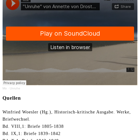
Mo
·
Unruhe
Quellen
Winfried Woesler (Hg.), Historisch-kritische Ausgabe. Werke,
Briefwechsel.
Bd. VIII,1: Briefe 1805-1838
Bd. IX,1: Briefe 1839–1842