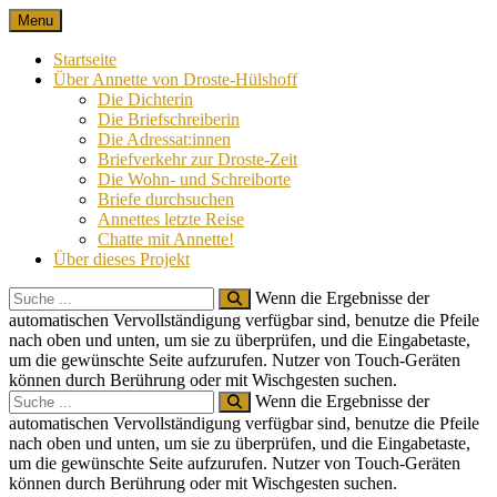
Skip
Menu
Nach 100 Jahren
Annette von Droste-Hülshoff in Briefen
to
content
Startseite
Über Annette von Droste-Hülshoff
Die Dichterin
Die Briefschreiberin
Die Adressat:innen
Briefverkehr zur Droste-Zeit
Die Wohn- und Schreiborte
Briefe durchsuchen
Annettes letzte Reise
Chatte mit Annette!
Über dieses Projekt
Search
Wenn die Ergebnisse der
for:
automatischen Vervollständigung verfügbar sind, benutze die Pfeile
nach oben und unten, um sie zu überprüfen, und die Eingabetaste,
um die gewünschte Seite aufzurufen. Nutzer von Touch-Geräten
können durch Berührung oder mit Wischgesten suchen.
Search
Wenn die Ergebnisse der
for:
automatischen Vervollständigung verfügbar sind, benutze die Pfeile
nach oben und unten, um sie zu überprüfen, und die Eingabetaste,
um die gewünschte Seite aufzurufen. Nutzer von Touch-Geräten
können durch Berührung oder mit Wischgesten suchen.