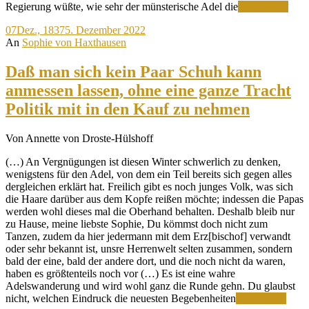
Jenn
Regierung wüßte, wie sehr der münsterische Adel die
Weiterlesen
wäre
07
Dez., 1837
5. Dezember 2022
es
An
Sophie von Haxthausen
liebe
wen
sie
Daß man sich kein Paar Schuh kann
das
anmessen lassen, ohne eine ganze Tracht
Gut
bey
Politik mit in den Kauf zu nehmen
Scha
bek
Von Annette von Droste-Hülshoff
(…) An Vergnügungen ist diesen Winter schwerlich zu denken,
wenigstens für den Adel, von dem ein Teil bereits sich gegen alles
dergleichen erklärt hat. Freilich gibt es noch junges Volk, was sich
die Haare darüber aus dem Kopfe reißen möchte; indessen die Papas
werden wohl dieses mal die Oberhand behalten. Deshalb bleib nur
zu Hause, meine liebste Sophie, Du kömmst doch nicht zum
Tanzen, zudem da hier jedermann mit dem Erz[bischof] verwandt
oder sehr bekannt ist, unsre Herrenwelt selten zusammen, sondern
bald der eine, bald der andere dort, und die noch nicht da waren,
haben es größtenteils noch vor (…) Es ist eine wahre
Adelswanderung und wird wohl ganz die Runde gehn. Du glaubst
Daß
nicht, welchen Eindruck die neuesten Begebenheiten
Weiterlesen