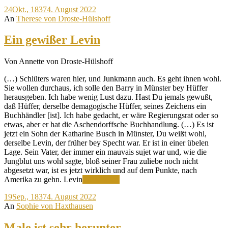
man
24
Okt., 1837
4. August 2022
sich
An
Therese von Droste-Hülshoff
kein
Paar
Schu
Ein gewißer Levin
kann
anme
Von Annette von Droste-Hülshoff
lasse
ohne
(…) Schlüters waren hier, und Junkmann auch. Es geht ihnen wohl.
eine
Sie wollen durchaus, ich solle den Barry in Münster bey Hüffer
ganz
herausgeben. Ich habe wenig Lust dazu. Hast Du jemals gewußt,
Trach
daß Hüffer, derselbe demagogische Hüffer, seines Zeichens ein
Polit
Buchhändler [ist]. Ich habe gedacht, er wäre Regierungsrat oder so
mit
etwas, aber er hat die Aschendorffsche Buchhandlung. (…) Es ist
in
jetzt ein Sohn der Katharine Busch in Münster, Du weißt wohl,
den
derselbe Levin, der früher bey Specht war. Er ist in einer übelen
Kauf
Lage. Sein Vater, der immer ein mauvais sujet war und, wie die
zu
Jungblut uns wohl sagte, bloß seiner Frau zuliebe noch nicht
nehm
abgesetzt war, ist es jetzt wirklich und auf dem Punkte, nach
Ein
Amerika zu gehn. Levin
Weiterlesen
gewißer
19
Sep., 1837
4. August 2022
Levin
An
Sophie von Haxthausen
Male ist sehr herunter