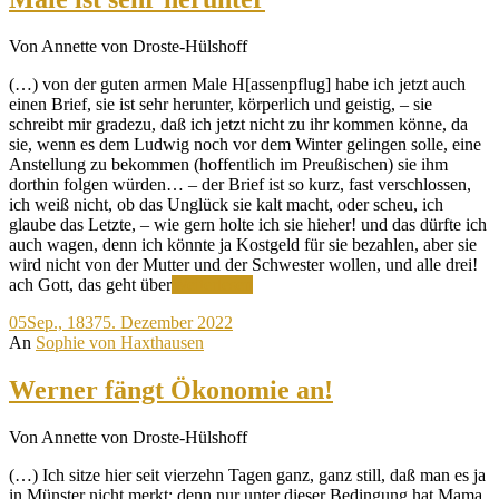
Von Annette von Droste-Hülshoff
(…) von der guten armen Male H[assenpflug] habe ich jetzt auch
einen Brief, sie ist sehr herunter, körperlich und geistig, – sie
schreibt mir gradezu, daß ich jetzt nicht zu ihr kommen könne, da
sie, wenn es dem Ludwig noch vor dem Winter gelingen solle, eine
Anstellung zu bekommen (hoffentlich im Preußischen) sie ihm
dorthin folgen würden… – der Brief ist so kurz, fast verschlossen,
ich weiß nicht, ob das Unglück sie kalt macht, oder scheu, ich
glaube das Letzte, – wie gern holte ich sie hieher! und das dürfte ich
auch wagen, denn ich könnte ja Kostgeld für sie bezahlen, aber sie
wird nicht von der Mutter und der Schwester wollen, und alle drei!
Male
ach Gott, das geht über
Weiterlesen
ist
05
Sep., 1837
5. Dezember 2022
sehr
An
Sophie von Haxthausen
herunter
Werner fängt Ökonomie an!
Von Annette von Droste-Hülshoff
(…) Ich sitze hier seit vierzehn Tagen ganz, ganz still, daß man es ja
in Münster nicht merkt; denn nur unter dieser Bedingung hat Mama