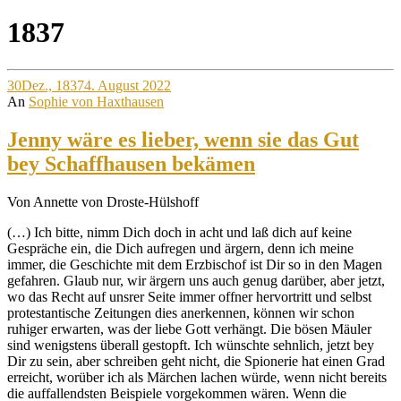
Site
1837
Overlay
30
Dez., 1837
4. August 2022
An
Sophie von Haxthausen
Jenny wäre es lieber, wenn sie das Gut
bey Schaffhausen bekämen
Von Annette von Droste-Hülshoff
(…) Ich bitte, nimm Dich doch in acht und laß dich auf keine
Gespräche ein, die Dich aufregen und ärgern, denn ich meine
immer, die Geschichte mit dem Erzbischof ist Dir so in den Magen
gefahren. Glaub nur, wir ärgern uns auch genug darüber, aber jetzt,
wo das Recht auf unsrer Seite immer offner hervortritt und selbst
protestantische Zeitungen dies anerkennen, können wir schon
ruhiger erwarten, was der liebe Gott verhängt. Die bösen Mäuler
sind wenigstens überall gestopft. Ich wünschte sehnlich, jetzt bey
Dir zu sein, aber schreiben geht nicht, die Spionerie hat einen Grad
erreicht, worüber ich als Märchen lachen würde, wenn nicht bereits
die auffallendsten Beispiele vorgekommen wären. Wenn die