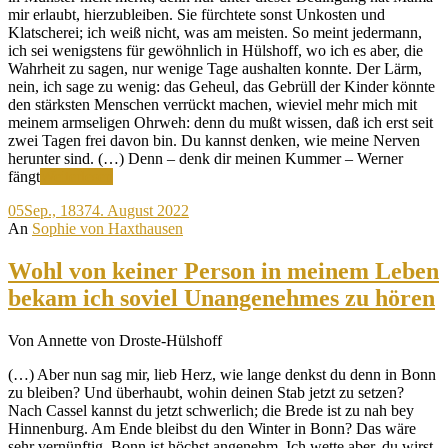
mir erlaubt, hierzubleiben. Sie fürchtete sonst Unkosten und
Klatscherei; ich weiß nicht, was am meisten. So meint jedermann,
ich sei wenigstens für gewöhnlich in Hülshoff, wo ich es aber, die
Wahrheit zu sagen, nur wenige Tage aushalten konnte. Der Lärm,
nein, ich sage zu wenig: das Geheul, das Gebrüll der Kinder könnte
den stärksten Menschen verrückt machen, wieviel mehr mich mit
meinem armseligen Ohrweh: denn du mußt wissen, daß ich erst seit
zwei Tagen frei davon bin. Du kannst denken, wie meine Nerven
herunter sind. (…) Denn – denk dir meinen Kummer – Werner
Werner
fängt
Weiterlesen
fängt
05
Sep., 1837
4. August 2022
Ökonomie
An
Sophie von Haxthausen
an!
Wohl von keiner Person in meinem Leben
bekam ich soviel Unangenehmes zu hören
Von Annette von Droste-Hülshoff
(…) Aber nun sag mir, lieb Herz, wie lange denkst du denn in Bonn
zu bleiben? Und überhaubt, wohin deinen Stab jetzt zu setzen?
Nach Cassel kannst du jetzt schwerlich; die Brede ist zu nah bey
Hinnenburg. Am Ende bleibst du den Winter in Bonn? Das wäre
sehr vernünftig. Bonn ist höchst angenehm. Ich wette aber, du wirst