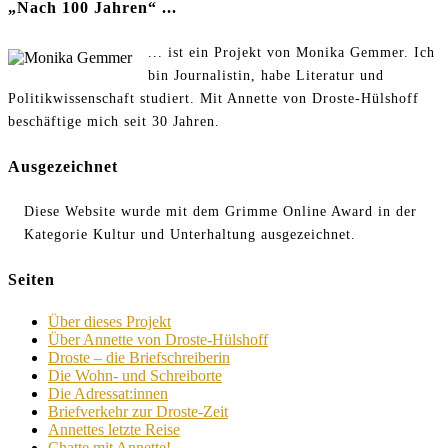
„Nach 100 Jahren“ ...
... ist ein Projekt von Monika Gemmer. Ich
bin Journalistin, habe Literatur und
Politikwissenschaft studiert. Mit Annette von Droste-Hülshoff
beschäftige mich seit 30 Jahren.
Ausgezeichnet
Diese Website wurde mit dem Grimme Online Award in der
Kategorie Kultur und Unterhaltung ausgezeichnet.
Seiten
Über dieses Projekt
Über Annette von Droste-Hülshoff
Droste – die Briefschreiberin
Die Wohn- und Schreiborte
Die Adressat:innen
Briefverkehr zur Droste-Zeit
Annettes letzte Reise
Chatte mit Annette!