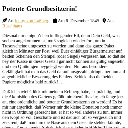
Site
Potente Grundbesitzerin!
Overlay
An
Jenny von Laßberg
Am 6. Dezember 1845
Aus
Rüschhaus
Diesmal nur einige Zeilen in fliegender Eil, denn Dein Geld, was
soeben angekommen ist, muß sogleich wieder fort, um in
Tresorscheine umgesetzt zu werden und dann das ganze Paket
gleich in Münster zur Post, weil Euer einfältiger Bürgermeister auf
beiden Scheinen den Stempel (oder Siegel) vergessen hat, so daß sie
bey der Kasse in dieser Gestalt gar nicht können als gültig angesehn
und den Quittungen beygelegt werden. Nur aus besonderer
Gefälligkeit hat man das Geld darauf ausgezahlt, dringt aber nun auf
augenblickliche Besserung des Fehlers. Schick also die beiden
Papiere möglichst bald zurück! …
Daß ich soviel Glück mit meinem Rebberg habe, ist prächtig, und
die Akquisition des Gartens gefällt mir ebenfalls sehr; ich fange jetzt
an, eine ordentliche und potente Grundbesitzerin zu werden! Es ist
mir nur ärgerlich, daß Werner mir die kleine Donation noch immer
nicht in Ordnung gebracht hat, er hat so viel anderes zu tun, immer
den Kopf so voll Geschäfte und ist dadurch oft so vergesslich und
zerstreut, daß man ihm die Nase aus dem Gesichte stehlen könnte,
ohne daß er es merkt. Sobald ich aber wieder in Hülshoff bin, soll er