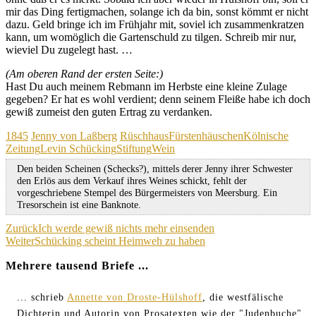
mir das Ding fertigmachen, solange ich da bin, sonst kömmt er nicht
dazu. Geld bringe ich im Frühjahr mit, soviel ich zusammenkratzen
kann, um womöglich die Gartenschuld zu tilgen. Schreib mir nur,
wieviel Du zugelegt hast. …
(Am oberen Rand der ersten Seite:)
Hast Du auch meinem Rebmann im Herbste eine kleine Zulage
gegeben? Er hat es wohl verdient; denn seinem Fleiße habe ich doch
gewiß zumeist den guten Ertrag zu verdanken.
Kategorien
Schagwörter
1845
Jenny von Laßberg
Rüschhaus
Fürstenhäuschen
Kölnische
Zeitung
Levin Schücking
Stiftung
Wein
Den beiden Scheinen (Schecks?), mittels derer Jenny ihrer Schwester
den Erlös aus dem Verkauf ihres Weines schickt, fehlt der
vorgeschriebene Stempel des Bürgermeisters von Meersburg. Ein
Tresorschein ist eine Banknote.
Beitragsnavigation
Zurück
Ich werde gewiß nichts mehr einsenden
Weiter
Schücking scheint Heimweh zu haben
Mehrere tausend Briefe ...
... schrieb
Annette von Droste-Hülshoff
, die westfälische
Dichterin und Autorin von Prosatexten wie der "Judenbuche",