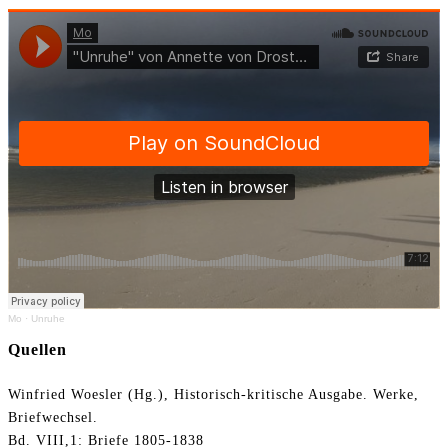
Mo
·
Unruhe
Quellen
Winfried Woesler (Hg.), Historisch-kritische Ausgabe. Werke,
Briefwechsel.
Bd. VIII,1: Briefe 1805-1838