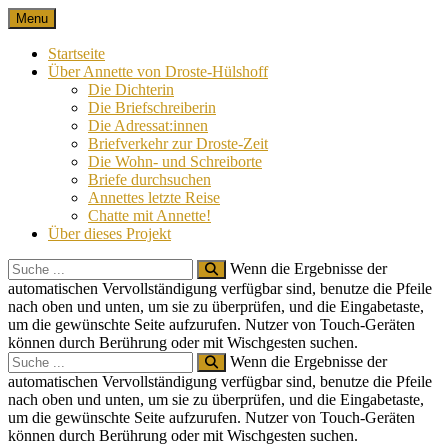
Skip
Menu
Nach 100 Jahren
Annette von Droste-Hülshoff in Briefen
to
content
Startseite
Über Annette von Droste-Hülshoff
Die Dichterin
Die Briefschreiberin
Die Adressat:innen
Briefverkehr zur Droste-Zeit
Die Wohn- und Schreiborte
Briefe durchsuchen
Annettes letzte Reise
Chatte mit Annette!
Über dieses Projekt
Search
Wenn die Ergebnisse der
for:
automatischen Vervollständigung verfügbar sind, benutze die Pfeile
nach oben und unten, um sie zu überprüfen, und die Eingabetaste,
um die gewünschte Seite aufzurufen. Nutzer von Touch-Geräten
können durch Berührung oder mit Wischgesten suchen.
Search
Wenn die Ergebnisse der
for:
automatischen Vervollständigung verfügbar sind, benutze die Pfeile
nach oben und unten, um sie zu überprüfen, und die Eingabetaste,
um die gewünschte Seite aufzurufen. Nutzer von Touch-Geräten
können durch Berührung oder mit Wischgesten suchen.