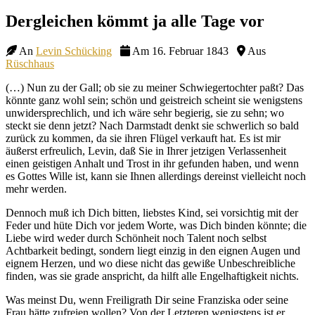
Site
Dergleichen kömmt ja alle Tage vor
Overlay
An
Levin Schücking
Am 16. Februar 1843
Aus
Rüschhaus
(…) Nun zu der Gall; ob sie zu meiner Schwiegertochter paßt? Das
könnte ganz wohl sein; schön und geistreich scheint sie wenigstens
unwidersprechlich, und ich wäre sehr begierig, sie zu sehn; wo
steckt sie denn jetzt? Nach Darmstadt denkt sie schwerlich so bald
zurück zu kommen, da sie ihren Flügel verkauft hat. Es ist mir
äußerst erfreulich, Levin, daß Sie in Ihrer jetzigen Verlassenheit
einen geistigen Anhalt und Trost in ihr gefunden haben, und wenn
es Gottes Wille ist, kann sie Ihnen allerdings dereinst vielleicht noch
mehr werden.
Dennoch muß ich Dich bitten, liebstes Kind, sei vorsichtig mit der
Feder und hüte Dich vor jedem Worte, was Dich binden könnte; die
Liebe wird weder durch Schönheit noch Talent noch selbst
Achtbarkeit bedingt, sondern liegt einzig in den eignen Augen und
eignem Herzen, und wo diese nicht das gewiße Unbeschreibliche
finden, was sie grade anspricht, da hilft alle Engelhaftigkeit nichts.
Was meinst Du, wenn Freiligrath Dir seine Franziska oder seine
Frau hätte zufreien wollen? Von der Letzteren wenigstens ist er