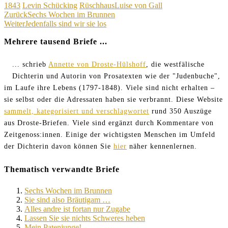
Kategorien
Schagwörter
1843
Levin Schücking
Rüschhaus
Luise von Gall
Beitragsnavigation
Zurück
Sechs Wochen im Brunnen
Weiter
Jedenfalls sind wir sie los
Mehrere tausend Briefe ...
... schrieb
Annette von Droste-Hülshoff
, die westfälische
Dichterin und Autorin von Prosatexten wie der "Judenbuche",
im Laufe ihre Lebens (1797-1848). Viele sind nicht erhalten –
sie selbst oder die Adressaten haben sie verbrannt. Diese Website
sammelt, kategorisiert und verschlagwortet
rund 350 Auszüge
aus Droste-Briefen. Viele sind ergänzt durch Kommentare von
Zeitgenoss:innen. Einige der wichtigsten Menschen im Umfeld
der Dichterin davon können Sie
hier
näher kennenlernen.
Thematisch verwandte Briefe
Sechs Wochen im Brunnen
Sie sind also Bräutigam …
Alles andre ist fortan nur Zugabe
Lassen Sie sie nichts Schweres heben
Mein Patenjunge!