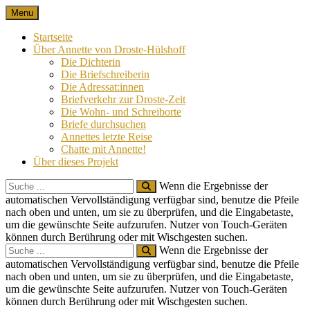
Skip
Menu
Nach 100 Jahren
Annette von Droste-Hülshoff in Briefen
to
content
Startseite
Über Annette von Droste-Hülshoff
Die Dichterin
Die Briefschreiberin
Die Adressat:innen
Briefverkehr zur Droste-Zeit
Die Wohn- und Schreiborte
Briefe durchsuchen
Annettes letzte Reise
Chatte mit Annette!
Über dieses Projekt
Search
Wenn die Ergebnisse der
for:
automatischen Vervollständigung verfügbar sind, benutze die Pfeile
nach oben und unten, um sie zu überprüfen, und die Eingabetaste,
um die gewünschte Seite aufzurufen. Nutzer von Touch-Geräten
können durch Berührung oder mit Wischgesten suchen.
Search
Wenn die Ergebnisse der
for:
automatischen Vervollständigung verfügbar sind, benutze die Pfeile
nach oben und unten, um sie zu überprüfen, und die Eingabetaste,
um die gewünschte Seite aufzurufen. Nutzer von Touch-Geräten
können durch Berührung oder mit Wischgesten suchen.