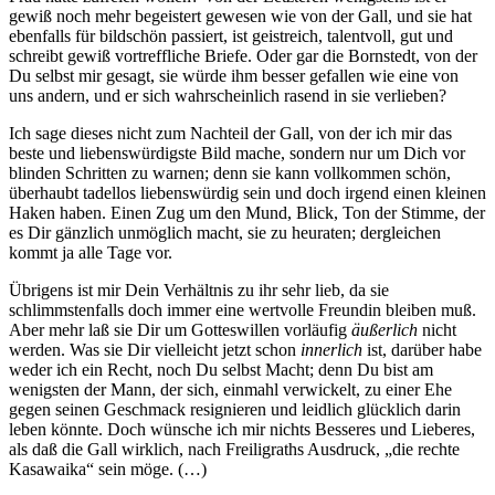
gewiß noch mehr begeistert gewesen wie von der Gall, und sie hat
ebenfalls für bildschön passiert, ist geistreich, talentvoll, gut und
schreibt gewiß vortreffliche Briefe. Oder gar die Bornstedt, von der
Du selbst mir gesagt, sie würde ihm besser gefallen wie eine von
uns andern, und er sich wahrscheinlich rasend in sie verlieben?
Ich sage dieses nicht zum Nachteil der Gall, von der ich mir das
beste und liebenswürdigste Bild mache, sondern nur um Dich vor
blinden Schritten zu warnen; denn sie kann vollkommen schön,
überhaubt tadellos liebenswürdig sein und doch irgend einen kleinen
Haken haben. Einen Zug um den Mund, Blick, Ton der Stimme, der
es Dir gänzlich unmöglich macht, sie zu heuraten; dergleichen
kommt ja alle Tage vor.
Übrigens ist mir Dein Verhältnis zu ihr sehr lieb, da sie
schlimmstenfalls doch immer eine wertvolle Freundin bleiben muß.
Aber mehr laß sie Dir um Gotteswillen vorläufig
äußerlich
nicht
werden. Was sie Dir vielleicht jetzt schon
innerlich
ist, darüber habe
weder ich ein Recht, noch Du selbst Macht; denn Du bist am
wenigsten der Mann, der sich, einmahl verwickelt, zu einer Ehe
gegen seinen Geschmack resignieren und leidlich glücklich darin
leben könnte. Doch wünsche ich mir nichts Besseres und Lieberes,
als daß die Gall wirklich, nach Freiligraths Ausdruck, „die rechte
Kasawaika“ sein möge. (…)