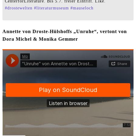
CenterforLiterature. Bis 5.7. freier Eintritt. Like.
#
drostewelten
#
literaturmuseum
#
mauseloch
Annette von Droste-Hülshoffs „Unruhe“, vertont von
Dora Michel & Monika Gemmer