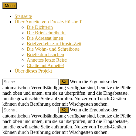
Skip
Menu
Nach 100 Jahren
Annette von Droste-Hülshoff in Briefen
to
content
Startseite
Über Annette von Droste-Hülshoff
Die Dichterin
Die Briefschreiberin
Die Adressat:innen
Briefverkehr zur Droste-Zeit
Die Wohn- und Schreiborte
Briefe durchsuchen
Annettes letzte Reise
Chatte mit Annette!
Über dieses Projekt
Search
Wenn die Ergebnisse der
for:
automatischen Vervollständigung verfügbar sind, benutze die Pfeile
nach oben und unten, um sie zu überprüfen, und die Eingabetaste,
um die gewünschte Seite aufzurufen. Nutzer von Touch-Geräten
können durch Berührung oder mit Wischgesten suchen.
Search
Wenn die Ergebnisse der
for:
automatischen Vervollständigung verfügbar sind, benutze die Pfeile
nach oben und unten, um sie zu überprüfen, und die Eingabetaste,
um die gewünschte Seite aufzurufen. Nutzer von Touch-Geräten
können durch Berührung oder mit Wischgesten suchen.