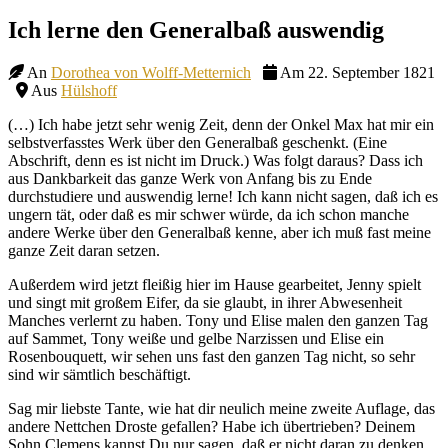
Site
Ich lerne den Generalbaß auswendig
Overlay
An
Dorothea von Wolff-Metternich
Am 22. September 1821
Aus
Hülshoff
(…) Ich habe jetzt sehr wenig Zeit, denn der Onkel Max hat mir ein
selbstverfasstes Werk über den Generalbaß geschenkt. (Eine
Abschrift, denn es ist nicht im Druck.) Was folgt daraus? Dass ich
aus Dankbarkeit das ganze Werk von Anfang bis zu Ende
durchstudiere und auswendig lerne! Ich kann nicht sagen, daß ich es
ungern tät, oder daß es mir schwer würde, da ich schon manche
andere Werke über den Generalbaß kenne, aber ich muß fast meine
ganze Zeit daran setzen.
Außerdem wird jetzt fleißig hier im Hause gearbeitet, Jenny spielt
und singt mit großem Eifer, da sie glaubt, in ihrer Abwesenheit
Manches verlernt zu haben. Tony und Elise malen den ganzen Tag
auf Sammet, Tony weiße und gelbe Narzissen und Elise ein
Rosenbouquett, wir sehen uns fast den ganzen Tag nicht, so sehr
sind wir sämtlich beschäftigt.
Sag mir liebste Tante, wie hat dir neulich meine zweite Auflage, das
andere Nettchen Droste gefallen? Habe ich übertrieben? Deinem
Sohn Clemens kannst Du nur sagen, daß er nicht daran zu denken