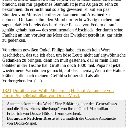
braucht, sein mir gegebenes Stammblatt je mit Augen zu sehn zu
bekommen, da er nicht mal so artig gewesen ist, auf ein paar
Stunden von Münster herüber zu kommen und Abschied zu
nehmen. Du kannst ihm den Mund nur recht wässrig machen und
sagen, daß ich bereits das herrlichste Pensee von Federn darauf
genäht gehabt hatt — des sentimentalen Abschieds, der durch seine
Faulheit an ihm vorüber ins Meer der Ewigkeit gerollt ist, gar nicht
zu gedenken.
Von einem gewißen Onkel Philipp habe ich noch kein Wort
geschrieben, das tue ich aber, um böse Leute nicht auf argwöhnische
Gedanken zu bringen, denn ich muß gestehen, daß er mein Herz
totaliter in der Tasche hat. Grüß ihn doch 1000 mal. Papa hat jetzt
wieder neue Variationen gemacht, auf das Thema „Wenn die Hähne
krähen“, die nach meinem Gefühl schöner sind als alle
Vorhergehenden. (…)
Kategorien
Schagwörter
1821
Dorothea von Wolff-Metternich
Hülshoff
Antoinette von
Droste-Stapel
Maximilian von Droste
Musik
Annette bekommt das Werk "Eine Erklärung über den
Generalbass
und die Tonsetzkunst überhaupt" von ihrem Onkel Maximilian
Friedrich von Droste-Hülshoff zum Geschenk.
Das
andere Nettchen Droste
ist vermutlich die Cousine Antoinette
von Droste-Stapel.