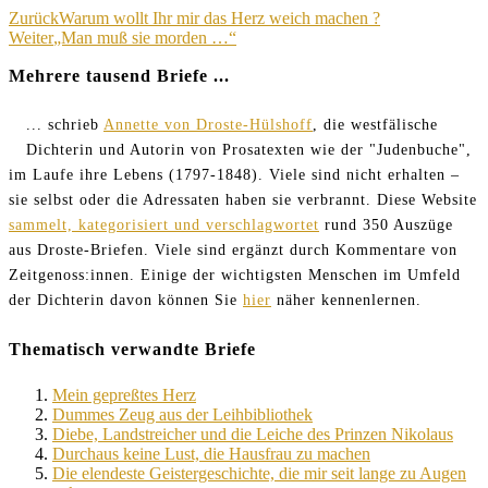
Beitragsnavigation
Zurück
Warum wollt Ihr mir das Herz weich machen ?
Weiter
„Man muß sie morden …“
Mehrere tausend Briefe ...
... schrieb
Annette von Droste-Hülshoff
, die westfälische
Dichterin und Autorin von Prosatexten wie der "Judenbuche",
im Laufe ihre Lebens (1797-1848). Viele sind nicht erhalten –
sie selbst oder die Adressaten haben sie verbrannt. Diese Website
sammelt, kategorisiert und verschlagwortet
rund 350 Auszüge
aus Droste-Briefen. Viele sind ergänzt durch Kommentare von
Zeitgenoss:innen. Einige der wichtigsten Menschen im Umfeld
der Dichterin davon können Sie
hier
näher kennenlernen.
Thematisch verwandte Briefe
Mein gepreßtes Herz
Dummes Zeug aus der Leihbibliothek
Diebe, Landstreicher und die Leiche des Prinzen Nikolaus
Durchaus keine Lust, die Hausfrau zu machen
Die elendeste Geistergeschichte, die mir seit lange zu Augen