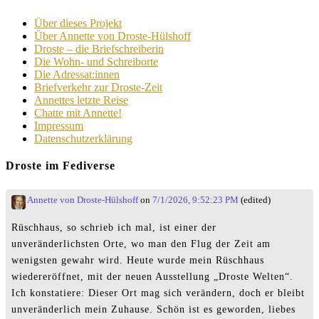
Über dieses Projekt
Über Annette von Droste-Hülshoff
Droste – die Briefschreiberin
Die Wohn- und Schreiborte
Die Adressat:innen
Briefverkehr zur Droste-Zeit
Annettes letzte Reise
Chatte mit Annette!
Impressum
Datenschutzerklärung
Droste im Fediverse
Annette von Droste-Hülshoff
on
7/1/2026, 9:52:23 PM
(edited)
Rüschhaus, so schrieb ich mal, ist einer der
unveränderlichsten Orte, wo man den Flug der Zeit am
wenigsten gewahr wird. Heute wurde mein Rüschhaus
wiedereröffnet, mit der neuen Ausstellung „Droste Welten“.
Ich konstatiere: Dieser Ort mag sich verändern, doch er bleibt
unveränderlich mein Zuhause. Schön ist es geworden, liebes