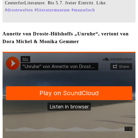
CenterforLiterature. Bis 5.7. freier Eintritt. Like.
#
drostewelten
#
literaturmuseum
#
mauseloch
Annette von Droste-Hülshoffs „Unruhe“, vertont von
Dora Michel & Monika Gemmer