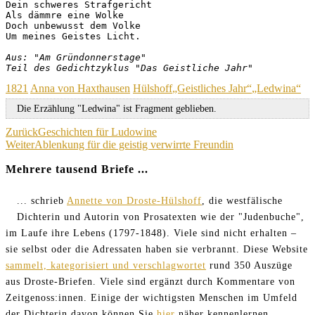
Dein schweres Strafgericht

Als dämmre eine Wolke

Doch unbewusst dem Volke

Um meines Geistes Licht.

Aus: "Am Gründonnerstage"

Teil des Gedichtzyklus "Das Geistliche Jahr"
Kategorien
Schagwörter
1821
Anna von Haxthausen
Hülshoff
„Geistliches Jahr“
„Ledwina“
Die Erzählung "Ledwina" ist Fragment geblieben.
Beitragsnavigation
Zurück
Geschichten für Ludowine
Weiter
Ablenkung für die geistig verwirrte Freundin
Mehrere tausend Briefe ...
... schrieb
Annette von Droste-Hülshoff
, die westfälische
Dichterin und Autorin von Prosatexten wie der "Judenbuche",
im Laufe ihre Lebens (1797-1848). Viele sind nicht erhalten –
sie selbst oder die Adressaten haben sie verbrannt. Diese Website
sammelt, kategorisiert und verschlagwortet
rund 350 Auszüge
aus Droste-Briefen. Viele sind ergänzt durch Kommentare von
Zeitgenoss:innen. Einige der wichtigsten Menschen im Umfeld
der Dichterin davon können Sie
hier
näher kennenlernen.