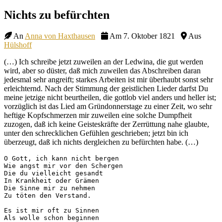
Site
Nichts zu befürchten
Overlay
An
Anna von Haxthausen
Am 7. Oktober 1821
Aus
Hülshoff
(…) Ich schreibe jetzt zuweilen an der Ledwina, die gut werden
wird, aber so düster, daß mich zuweilen das Abschreiben daran
jedesmal sehr angreift; starkes Arbeiten ist mir überhaubt sonst sehr
erleichternd. Nach der Stimmung der geistlichen Lieder darfst Du
meine jetzige nicht beurtheilen, die gottlob viel anders und heller ist;
vorzüglich ist das Lied am Gründonnerstage zu einer Zeit, wo sehr
heftige Kopfschmerzen mir zuweilen eine solche Dumpfheit
zuzogen, daß ich keine Geisteskräfte der Zerrüttung nahe glaubte,
unter den schrecklichen Gefühlen geschrieben; jetzt bin ich
überzeugt, daß ich nichts dergleichen zu befürchten habe. (…)
O Gott, ich kann nicht bergen

Wie angst mir vor den Schergen

Die du vielleicht gesandt

In Krankheit oder Grämen

Die Sinne mir zu nehmen

Zu töten den Verstand.

Es ist mir oft zu Sinnen

Als wolle schon beginnen
