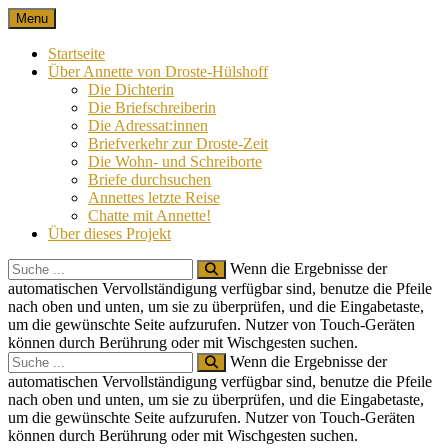
Skip
Menu
Nach 100 Jahren
Annette von Droste-Hülshoff in Briefen
to
content
Startseite
Über Annette von Droste-Hülshoff
Die Dichterin
Die Briefschreiberin
Die Adressat:innen
Briefverkehr zur Droste-Zeit
Die Wohn- und Schreiborte
Briefe durchsuchen
Annettes letzte Reise
Chatte mit Annette!
Über dieses Projekt
Search
Wenn die Ergebnisse der
for:
automatischen Vervollständigung verfügbar sind, benutze die Pfeile
nach oben und unten, um sie zu überprüfen, und die Eingabetaste,
um die gewünschte Seite aufzurufen. Nutzer von Touch-Geräten
können durch Berührung oder mit Wischgesten suchen.
Search
Wenn die Ergebnisse der
for:
automatischen Vervollständigung verfügbar sind, benutze die Pfeile
nach oben und unten, um sie zu überprüfen, und die Eingabetaste,
um die gewünschte Seite aufzurufen. Nutzer von Touch-Geräten
können durch Berührung oder mit Wischgesten suchen.