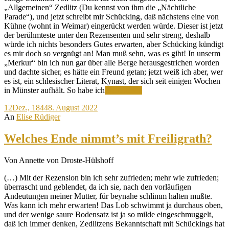
„Allgemeinen“ Zedlitz (Du kennst von ihm die „Nächtliche
Parade“), und jetzt schreibt mir Schücking, daß nächstens eine von
Kühne (wohnt in Weimar) eingerückt werden würde. Dieser ist jetzt
der berühmteste unter den Rezensenten und sehr streng, deshalb
würde ich nichts besonders Gutes erwarten, aber Schücking kündigt
es mir doch so vergnügt an! Man muß sehn, was es gibt! In unserm
„Merkur“ bin ich nun gar über alle Berge herausgestrichen worden
und dachte sicher, es hätte ein Freund getan; jetzt weiß ich aber, wer
es ist, ein schlesischer Literat, Kynast, der sich seit einigen Wochen
Der
in Münster aufhält. So habe ich
Weiterlesen
Adel
12
Dez., 1844
8. August 2022
nimmt
An
Elise Rüdiger
blutwenig
Notiz
von
Welches Ende nimmt’s mit Freiligrath?
mir
Von Annette von Droste-Hülshoff
(…) Mit der Rezension bin ich sehr zufrieden; mehr wie zufrieden;
überrascht und geblendet, da ich sie, nach den vorläufigen
Andeutungen meiner Mutter, für beynahe schlimm halten mußte.
Was kann ich mehr erwarten! Das Lob schwimmt ja durchaus oben,
und der wenige saure Bodensatz ist ja so milde eingeschmuggelt,
daß ich immer denken, Zedlitzens Bekanntschaft mit Schückings hat