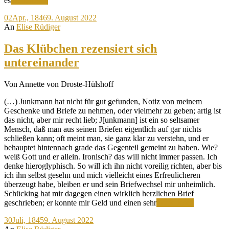
es
Weiterlesen
ist
02
Apr., 1846
9. August 2022
doch
An
Elise Rüdiger
kläglich!
Das Klübchen rezensiert sich
untereinander
Von Annette von Droste-Hülshoff
(…) Junkmann hat nicht für gut gefunden, Notiz von meinem
Geschenke und Briefe zu nehmen, oder vielmehr zu geben; artig ist
das nicht, aber mir recht lieb; J[unkmann] ist ein so seltsamer
Mensch, daß man aus seinen Briefen eigentlich auf gar nichts
schließen kann; oft meint man, sie ganz klar zu verstehn, und er
behauptet hintennach grade das Gegenteil gemeint zu haben. Wie?
weiß Gott und er allein. Ironisch? das will nicht immer passen. Ich
denke hieroglyphisch. So will ich ihn nicht voreilig richten, aber bis
ich ihn selbst gesehn und mich vielleicht eines Erfreulicheren
überzeugt habe, bleiben er und sein Briefwechsel mir unheimlich.
Schücking hat mir dagegen einen wirklich herzlichen Brief
Das
geschrieben; er konnte mir Geld und einen sehr
Weiterlesen
Klübchen
30
Juli, 1845
9. August 2022
rezensiert