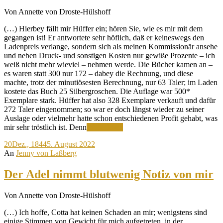
Von Annette von Droste-Hülshoff
(…) Hierbey fällt mir Hüffer ein; hören Sie, wie es mir mit dem
gegangen ist! Er antwortete sehr höflich, daß er keineswegs den
Ladenpreis verlange, sondern sich als meinen Kommissionär ansehe
und neben Druck- und sonstigen Kosten nur gewiße Prozente – ich
weiß nicht mehr wieviel – nehmen werde. Die Bücher kamen an –
es waren statt 300 nur 172 – dabey die Rechnung, und diese
machte, trotz der minutiösesten Berechnung, nur 63 Taler; im Laden
kostete das Buch 25 Silbergroschen. Die Auflage war 500*
Exemplare stark. Hüffer hat also 328 Exemplare verkauft und dafür
272 Taler eingenommen; so war er doch längst wieder zu seiner
Auslage oder vielmehr hatte schon entschiedenen Profit gehabt, was
Ich
mir sehr tröstlich ist. Denn
Weiterlesen
werde
20
Dez., 1844
5. August 2022
gelesen
An
Jenny von Laßberg
–
aber
auch
Der Adel nimmt blutwenig Notiz von mir
gekauft?
Von Annette von Droste-Hülshoff
(…) Ich hoffe, Cotta hat keinen Schaden an mir; wenigstens sind
einige Stimmen von Gewicht für mich aufgetreten, in der