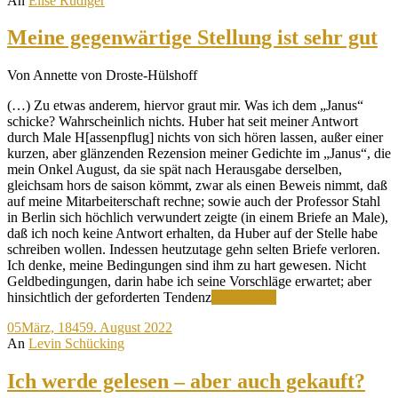
An
Elise Rüdiger
sich
untereinan
Meine gegenwärtige Stellung ist sehr gut
Von Annette von Droste-Hülshoff
(…) Zu etwas anderem, hiervor graut mir. Was ich dem „Janus“
schicke? Wahrscheinlich nichts. Huber hat seit meiner Antwort
durch Male H[assenpflug] nichts von sich hören lassen, außer einer
kurzen, aber glänzenden Rezension meiner Gedichte im „Janus“, die
mein Onkel August, da sie spät nach Herausgabe derselben,
gleichsam hors de saison kömmt, zwar als einen Beweis nimmt, daß
auf meine Mitarbeiterschaft rechne; sowie auch der Professor Stahl
in Berlin sich höchlich verwundert zeigte (in einem Briefe an Male),
daß ich noch keine Antwort erhalten, da Huber auf der Stelle habe
schreiben wollen. Indessen heutzutage gehn selten Briefe verloren.
Ich denke, meine Bedingungen sind ihm zu hart gewesen. Nicht
Geldbedingungen, darin habe ich seine Vorschläge erwartet; aber
Meine
hinsichtlich der geforderten Tendenz
Weiterlesen
gegenwärtige
05
März, 1845
9. August 2022
Stellung
An
Levin Schücking
ist
sehr
gut
Ich werde gelesen – aber auch gekauft?