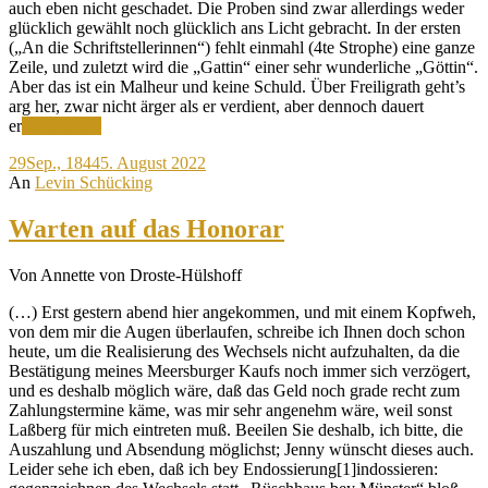
auch eben nicht geschadet. Die Proben sind zwar allerdings weder
glücklich gewählt noch glücklich ans Licht gebracht. In der ersten
(„An die Schriftstellerinnen“) fehlt einmahl (4te Strophe) eine ganze
Zeile, und zuletzt wird die „Gattin“ einer sehr wunderliche „Göttin“.
Aber das ist ein Malheur und keine Schuld. Über Freiligrath geht’s
arg her, zwar nicht ärger als er verdient, aber dennoch dauert
Welches
er
Weiterlesen
Ende
29
Sep., 1844
5. August 2022
nimmt’s
An
Levin Schücking
mit
Freiligrath?
Warten auf das Honorar
Von Annette von Droste-Hülshoff
(…) Erst gestern abend hier angekommen, und mit einem Kopfweh,
von dem mir die Augen überlaufen, schreibe ich Ihnen doch schon
heute, um die Realisierung des Wechsels nicht aufzuhalten, da die
Bestätigung meines Meersburger Kaufs noch immer sich verzögert,
und es deshalb möglich wäre, daß das Geld noch grade recht zum
Zahlungstermine käme, was mir sehr angenehm wäre, weil sonst
Laßberg für mich eintreten muß. Beeilen Sie deshalb, ich bitte, die
Auszahlung und Absendung möglichst; Jenny wünscht dieses auch.
Leider sehe ich eben, daß ich bey Endossierung[1]indossieren: