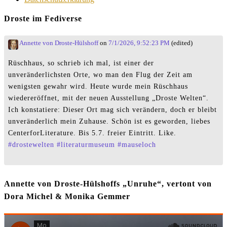
Droste im Fediverse
Annette von Droste-Hülshoff
on
7/1/2026, 9:52:23 PM
(edited)
Rüschhaus, so schrieb ich mal, ist einer der
unveränderlichsten Orte, wo man den Flug der Zeit am
wenigsten gewahr wird. Heute wurde mein Rüschhaus
wiedereröffnet, mit der neuen Ausstellung „Droste Welten“.
Ich konstatiere: Dieser Ort mag sich verändern, doch er bleibt
unveränderlich mein Zuhause. Schön ist es geworden, liebes
CenterforLiterature. Bis 5.7. freier Eintritt. Like.
#
drostewelten
#
literaturmuseum
#
mauseloch
Annette von Droste-Hülshoffs „Unruhe“, vertont von
Dora Michel & Monika Gemmer