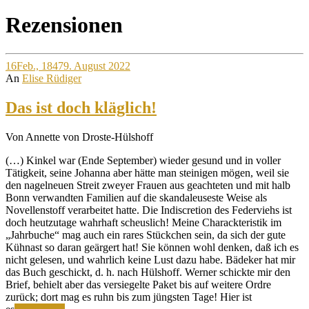
Site
Rezensionen
Overlay
16
Feb., 1847
9. August 2022
An
Elise Rüdiger
Das ist doch kläglich!
Von Annette von Droste-Hülshoff
(…) Kinkel war (Ende September) wieder gesund und in voller
Tätigkeit, seine Johanna aber hätte man steinigen mögen, weil sie
den nagelneuen Streit zweyer Frauen aus geachteten und mit halb
Bonn verwandten Familien auf die skandaleuseste Weise als
Novellenstoff verarbeitet hatte. Die Indiscretion des Federviehs ist
doch heutzutage wahrhaft scheuslich! Meine Charackteristik im
„Jahrbuche“ mag auch ein rares Stückchen sein, da sich der gute
Kühnast so daran geärgert hat! Sie können wohl denken, daß ich es
nicht gelesen, und wahrlich keine Lust dazu habe. Bädeker hat mir
das Buch geschickt, d. h. nach Hülshoff. Werner schickte mir den
Brief, behielt aber das versiegelte Paket bis auf weitere Ordre
zurück; dort mag es ruhn bis zum jüngsten Tage! Hier ist
Das