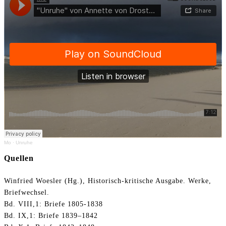
Mo
·
Unruhe
Quellen
Winfried Woesler (Hg.), Historisch-kritische Ausgabe. Werke,
Briefwechsel.
Bd. VIII,1: Briefe 1805-1838
Bd. IX,1: Briefe 1839–1842