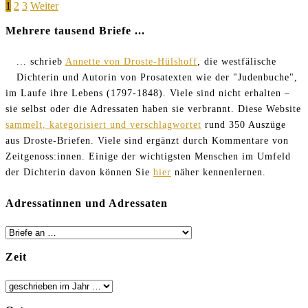
Seitennummerierung
Page
Page
Page
1
2
3
Weiter
Nase
gerieben
der
Mehrere tausend Briefe ...
Beiträge
... schrieb
Annette von Droste-Hülshoff
, die westfälische
Dichterin und Autorin von Prosatexten wie der "Judenbuche",
im Laufe ihre Lebens (1797-1848). Viele sind nicht erhalten –
sie selbst oder die Adressaten haben sie verbrannt. Diese Website
sammelt, kategorisiert und verschlagwortet
rund 350 Auszüge
aus Droste-Briefen. Viele sind ergänzt durch Kommentare von
Zeitgenoss:innen. Einige der wichtigsten Menschen im Umfeld
der Dichterin davon können Sie
hier
näher kennenlernen.
Adressatinnen und Adressaten
Zeit