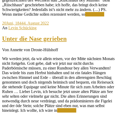
gegenzeichnen des Wechsels statt „Rüschhaus bey Münster“ bloß
„Rüschhaus“ geschrieben habe; ich hoffe, das bringt doch keine
Schwierigkeiten? Jedenfalls ist’s nicht mehr zu ändern. (…) PS.
Warten
Wenn meine Gedichte sollen rezensiert werden, so
Weiterlesen
auf
20
Juni, 1844
4. August 2022
das
An
Levin Schücking
Honora
Unter die Nase gerieben
Von Annette von Droste-Hülshoff
Wir werden jetzt, da wir allein reisen, vor der Mitte nächsten Monats
nicht fortgehn. Gott gebe, daß wir jetzt nur nicht durchs
Paderbörnische müssen, zu einer Rundtour bey allen Verwandten!
Das würde bis zum Herbst hinhalten und ist ein fatales Hängen
zwischen Himmel und Erde – überall in den allerengsten Beschlag
genommen und doch nirgends heimisch und bequem, ein Reisesack
die stehende Equipage und keine Minute für sich zum Arbeiten oder
Ruhen … Lieber Levin, ich besuche jetzt unsre alten Plätze am See
sehr selten oder vielmehr gar nicht. Die alten Erinnerungen sind
notwendig durch neue verdrängt, und da prädominieren die Figelei
und der öde Stein; solche Plätze sind eben nur, was man selbst
Unter
hineinlegt. Ich wollte, ich wäre in
Weiterlesen
die