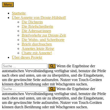
Skip
Menu
Nach 100 Jahren
Annette von Droste-Hülshoff in Briefen
to
content
Startseite
Über Annette von Droste-Hülshoff
Die Dichterin
Die Briefschreiberin
Die Adressat:innen
Briefverkehr zur Droste-Zeit
Die Wohn- und Schreiborte
Briefe durchsuchen
Annettes letzte Reise
Chatte mit Annette!
Über dieses Projekt
Search
Wenn die Ergebnisse der
for:
automatischen Vervollständigung verfügbar sind, benutze die Pfeile
nach oben und unten, um sie zu überprüfen, und die Eingabetaste,
um die gewünschte Seite aufzurufen. Nutzer von Touch-Geräten
können durch Berührung oder mit Wischgesten suchen.
Search
Wenn die Ergebnisse der
for:
automatischen Vervollständigung verfügbar sind, benutze die Pfeile
nach oben und unten, um sie zu überprüfen, und die Eingabetaste,
um die gewünschte Seite aufzurufen. Nutzer von Touch-Geräten
können durch Berührung oder mit Wischgesten suchen.